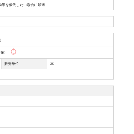
効果を優先したい場合に最適
）
3現在）
販売単位
本