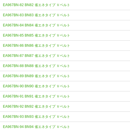
EA967BN-82 BN82 省エネタイプ Ｖベルト
EA967BN-83 BN83 省エネタイプ Ｖベルト
EA967BN-84 BN84 省エネタイプ Ｖベルト
EA967BN-85 BN85 省エネタイプ Ｖベルト
EA967BN-86 BN86 省エネタイプ Ｖベルト
EA967BN-87 BN87 省エネタイプ Ｖベルト
EA967BN-88 BN88 省エネタイプ Ｖベルト
EA967BN-89 BN89 省エネタイプ Ｖベルト
EA967BN-90 BN90 省エネタイプ Ｖベルト
EA967BN-91 BN91 省エネタイプ Ｖベルト
EA967BN-92 BN92 省エネタイプ Ｖベルト
EA967BN-93 BN93 省エネタイプ Ｖベルト
EA967BN-94 BN94 省エネタイプ Ｖベルト