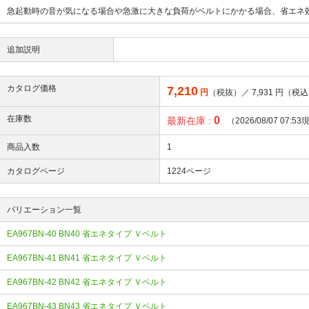
急起動時の音が気になる場合や急激に大きな負荷がベルトにかかる場合、省エネ
追加説明
カタログ価格
7,210
円
（税抜）／
7,931
円（税込
在庫数
0
最新在庫 :
（2026/08/07 07:5
商品入数
1
カタログページ
1224ページ
バリエーション一覧
EA967BN-40 BN40 省エネタイプ Ｖベルト
EA967BN-41 BN41 省エネタイプ Ｖベルト
EA967BN-42 BN42 省エネタイプ Ｖベルト
EA967BN-43 BN43 省エネタイプ Ｖベルト