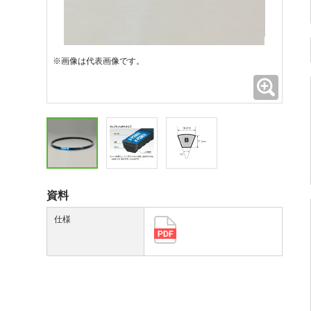
※画像は代表画像です。
拡大
資料
仕様