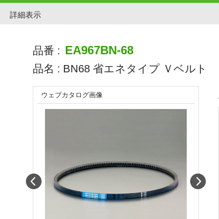
詳細表示
EA967BN-68
品番 :
品名 :
BN68 省エネタイプ Ｖベルト
ウェブカタログ画像
Prev
Next