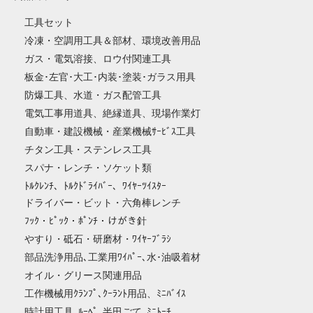
工具セット
冷凍・空調用工具＆部材、環境改善用品
ガス・電気溶接、ロウ付関連工具
板金･左官･大工･内装･塗装･ガラス用具
防爆工具、水道・ガス配管工具
電気工事用道具、絶縁道具、現場作業灯
自動車・建設機械・産業機械ｻｰﾋﾞｽ工具
チタン工具・ステンレス工具
スパナ・レンチ・ソケット類
ﾄﾙｸﾚﾝﾁ、ﾄﾙｸﾄﾞﾗｲﾊﾞｰ、ﾜｲﾔｰﾂｲｽﾀｰ
ドライバー・ビット・六角棒レンチ
ﾌｯｸ・ﾋﾟｯｸ・ﾎﾟﾝﾁ・けがき針
やすり・砥石・研磨材・ﾜｲﾔｰﾌﾞﾗｼ
部品洗浄用品､工業用ﾜｲﾊﾟｰ､水･油吸着材
オイル・グリース関連用品
工作機械用ｸﾗﾝﾌﾟ､ｸｰﾗﾝﾄ用品、ﾐﾆﾊﾞｲｽ
時計用工具､ﾙｰﾍﾟ､半田ごて､ﾐﾆﾄｰﾁ