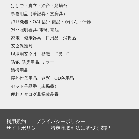
はしご・脚立・踏台・足場台
事務用品（筆記具・文房具）
ｵﾌｨｽ機器・OA用品・備品・かばん・什器
ﾗｲﾄ･照明器具､電球､電池
家電・健康器具・日用品・消耗品
安全保護具
現場用安全具・標識・ﾊﾞﾘｹｰﾄﾞ
防犯･防災用品､ミラー
清掃用品
屋外作業用品、迷彩・OD色用品
セット子品番（未掲載）
便利カタログ非掲載品番
利用規約
プライバシーポリシー
サイトポリシー
特定商取引法に基づく表記