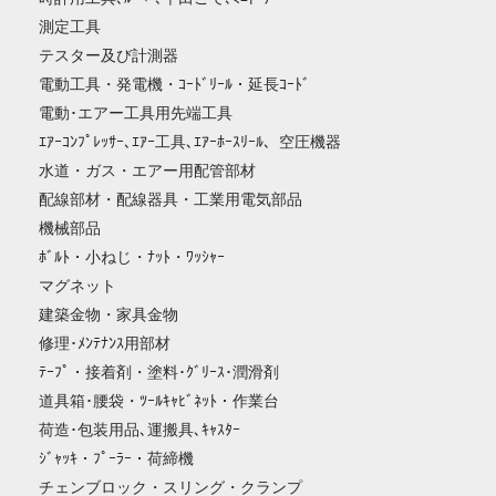
測定工具
テスター及び計測器
電動工具・発電機・ｺｰﾄﾞﾘｰﾙ・延長ｺｰﾄﾞ
電動･エアー工具用先端工具
ｴｱｰｺﾝﾌﾟﾚｯｻｰ､ｴｱｰ工具､ｴｱｰﾎｰｽﾘｰﾙ、空圧機器
水道・ガス・エアー用配管部材
配線部材・配線器具・工業用電気部品
機械部品
ﾎﾞﾙﾄ・小ねじ・ﾅｯﾄ・ﾜｯｼｬｰ
マグネット
建築金物・家具金物
修理･ﾒﾝﾃﾅﾝｽ用部材
ﾃｰﾌﾟ・接着剤・塗料･ｸﾞﾘｰｽ･潤滑剤
道具箱･腰袋・ﾂｰﾙｷｬﾋﾞﾈｯﾄ・作業台
荷造･包装用品､運搬具､ｷｬｽﾀｰ
ｼﾞｬｯｷ・ﾌﾟｰﾗｰ・荷締機
チェンブロック・スリング・クランプ