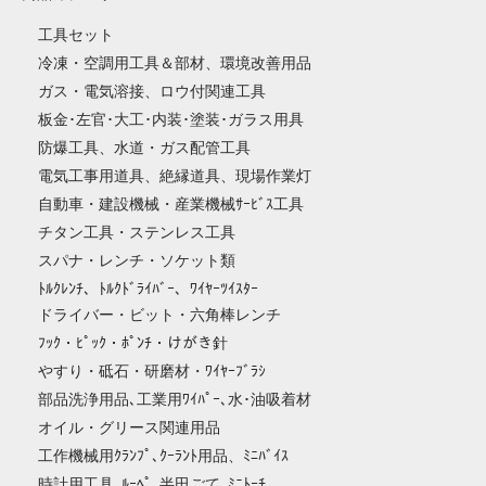
工具セット
冷凍・空調用工具＆部材、環境改善用品
ガス・電気溶接、ロウ付関連工具
板金･左官･大工･内装･塗装･ガラス用具
防爆工具、水道・ガス配管工具
電気工事用道具、絶縁道具、現場作業灯
自動車・建設機械・産業機械ｻｰﾋﾞｽ工具
チタン工具・ステンレス工具
スパナ・レンチ・ソケット類
ﾄﾙｸﾚﾝﾁ、ﾄﾙｸﾄﾞﾗｲﾊﾞｰ、ﾜｲﾔｰﾂｲｽﾀｰ
ドライバー・ビット・六角棒レンチ
ﾌｯｸ・ﾋﾟｯｸ・ﾎﾟﾝﾁ・けがき針
やすり・砥石・研磨材・ﾜｲﾔｰﾌﾞﾗｼ
部品洗浄用品､工業用ﾜｲﾊﾟｰ､水･油吸着材
オイル・グリース関連用品
工作機械用ｸﾗﾝﾌﾟ､ｸｰﾗﾝﾄ用品、ﾐﾆﾊﾞｲｽ
時計用工具､ﾙｰﾍﾟ､半田ごて､ﾐﾆﾄｰﾁ