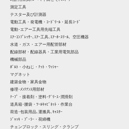
測定工具
テスター及び計測器
電動工具・発電機・ｺｰﾄﾞﾘｰﾙ・延長ｺｰﾄﾞ
電動･エアー工具用先端工具
ｴｱｰｺﾝﾌﾟﾚｯｻｰ､ｴｱｰ工具､ｴｱｰﾎｰｽﾘｰﾙ、空圧機器
水道・ガス・エアー用配管部材
配線部材・配線器具・工業用電気部品
機械部品
ﾎﾞﾙﾄ・小ねじ・ﾅｯﾄ・ﾜｯｼｬｰ
マグネット
建築金物・家具金物
修理･ﾒﾝﾃﾅﾝｽ用部材
ﾃｰﾌﾟ・接着剤・塗料･ｸﾞﾘｰｽ･潤滑剤
道具箱･腰袋・ﾂｰﾙｷｬﾋﾞﾈｯﾄ・作業台
荷造･包装用品､運搬具､ｷｬｽﾀｰ
ｼﾞｬｯｷ・ﾌﾟｰﾗｰ・荷締機
チェンブロック・スリング・クランプ