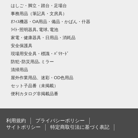
はしご・脚立・踏台・足場台
事務用品（筆記具・文房具）
ｵﾌｨｽ機器・OA用品・備品・かばん・什器
ﾗｲﾄ･照明器具､電球､電池
家電・健康器具・日用品・消耗品
安全保護具
現場用安全具・標識・ﾊﾞﾘｹｰﾄﾞ
防犯･防災用品､ミラー
清掃用品
屋外作業用品、迷彩・OD色用品
セット子品番（未掲載）
便利カタログ非掲載品番
利用規約
プライバシーポリシー
サイトポリシー
特定商取引法に基づく表記