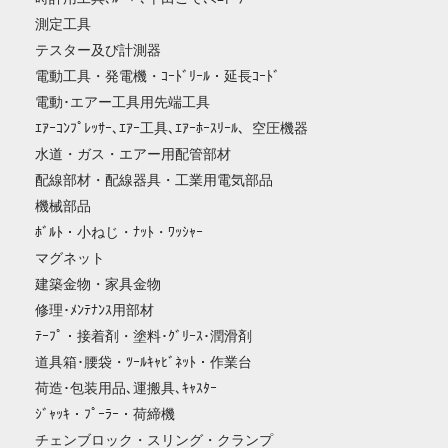
測定工具
テスター及び計測器
電動工具・発電機・ｺｰﾄﾞﾘｰﾙ・延長ｺｰﾄﾞ
電動･エアー工具用先端工具
ｴｱｰｺﾝﾌﾟﾚｯｻｰ､ｴｱｰ工具､ｴｱｰﾎｰｽﾘｰﾙ、空圧機器
水道・ガス・エアー用配管部材
配線部材・配線器具・工業用電気部品
機械部品
ﾎﾞﾙﾄ・小ねじ・ﾅｯﾄ・ﾜｯｼｬｰ
マグネット
建築金物・家具金物
修理･ﾒﾝﾃﾅﾝｽ用部材
ﾃｰﾌﾟ・接着剤・塗料･ｸﾞﾘｰｽ･潤滑剤
道具箱･腰袋・ﾂｰﾙｷｬﾋﾞﾈｯﾄ・作業台
荷造･包装用品､運搬具､ｷｬｽﾀｰ
ｼﾞｬｯｷ・ﾌﾟｰﾗｰ・荷締機
チェンブロック・スリング・クランプ