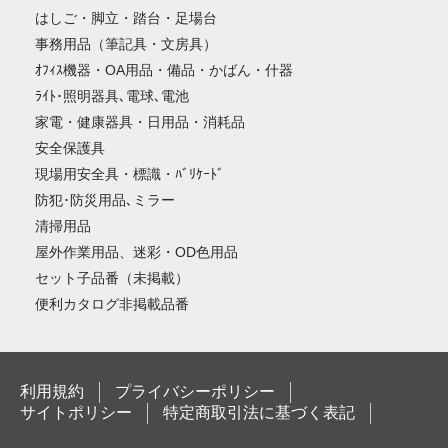
はしご・脚立・踏台・足場台
事務用品（筆記具・文房具）
ｵﾌｨｽ機器・OA用品・備品・かばん・什器
ﾗｲﾄ･照明器具､電球､電池
家電・健康器具・日用品・消耗品
安全保護具
現場用安全具・標識・ﾊﾞﾘｹｰﾄﾞ
防犯･防災用品､ミラー
清掃用品
屋外作業用品、迷彩・OD色用品
セット子品番（未掲載）
便利カタログ非掲載品番
利用規約
プライバシーポリシー
サイトポリシー
特定商取引法に基づく表記