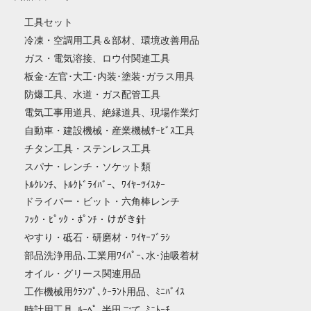
工具セット
冷凍・空調用工具＆部材、環境改善用品
ガス・電気溶接、ロウ付関連工具
板金･左官･大工･内装･塗装･ガラス用具
防爆工具、水道・ガス配管工具
電気工事用道具、絶縁道具、現場作業灯
自動車・建設機械・産業機械ｻｰﾋﾞｽ工具
チタン工具・ステンレス工具
スパナ・レンチ・ソケット類
ﾄﾙｸﾚﾝﾁ、ﾄﾙｸﾄﾞﾗｲﾊﾞｰ、ﾜｲﾔｰﾂｲｽﾀｰ
ドライバー・ビット・六角棒レンチ
ﾌｯｸ・ﾋﾟｯｸ・ﾎﾟﾝﾁ・けがき針
やすり・砥石・研磨材・ﾜｲﾔｰﾌﾞﾗｼ
部品洗浄用品､工業用ﾜｲﾊﾟｰ､水･油吸着材
オイル・グリース関連用品
工作機械用ｸﾗﾝﾌﾟ､ｸｰﾗﾝﾄ用品、ﾐﾆﾊﾞｲｽ
時計用工具､ﾙｰﾍﾟ､半田ごて､ﾐﾆﾄｰﾁ