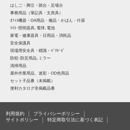
はしご・脚立・踏台・足場台
事務用品（筆記具・文房具）
ｵﾌｨｽ機器・OA用品・備品・かばん・什器
ﾗｲﾄ･照明器具､電球､電池
家電・健康器具・日用品・消耗品
安全保護具
現場用安全具・標識・ﾊﾞﾘｹｰﾄﾞ
防犯･防災用品､ミラー
清掃用品
屋外作業用品、迷彩・OD色用品
セット子品番（未掲載）
便利カタログ非掲載品番
利用規約
プライバシーポリシー
サイトポリシー
特定商取引法に基づく表記