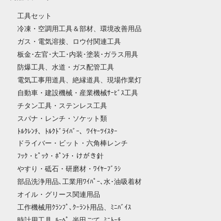
工具セット
冷凍・空調用工具＆部材、環境改善用品
ガス・電気溶接、ロウ付関連工具
板金･左官･大工･内装･塗装･ガラス用具
防爆工具、水道・ガス配管工具
電気工事用道具、絶縁道具、現場作業灯
自動車・建設機械・産業機械ｻｰﾋﾞｽ工具
チタン工具・ステンレス工具
スパナ・レンチ・ソケット類
ﾄﾙｸﾚﾝﾁ、ﾄﾙｸﾄﾞﾗｲﾊﾞｰ、ﾜｲﾔｰﾂｲｽﾀｰ
ドライバー・ビット・六角棒レンチ
ﾌｯｸ・ﾋﾟｯｸ・ﾎﾟﾝﾁ・けがき針
やすり・砥石・研磨材・ﾜｲﾔｰﾌﾞﾗｼ
部品洗浄用品､工業用ﾜｲﾊﾟｰ､水･油吸着材
オイル・グリース関連用品
工作機械用ｸﾗﾝﾌﾟ､ｸｰﾗﾝﾄ用品、ﾐﾆﾊﾞｲｽ
時計用工具､ﾙｰﾍﾟ､半田ごて､ﾐﾆﾄｰﾁ