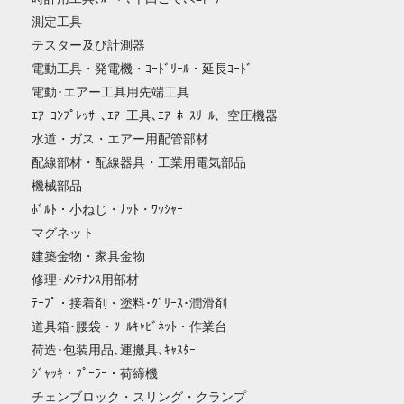
測定工具
テスター及び計測器
電動工具・発電機・ｺｰﾄﾞﾘｰﾙ・延長ｺｰﾄﾞ
電動･エアー工具用先端工具
ｴｱｰｺﾝﾌﾟﾚｯｻｰ､ｴｱｰ工具､ｴｱｰﾎｰｽﾘｰﾙ、空圧機器
水道・ガス・エアー用配管部材
配線部材・配線器具・工業用電気部品
機械部品
ﾎﾞﾙﾄ・小ねじ・ﾅｯﾄ・ﾜｯｼｬｰ
マグネット
建築金物・家具金物
修理･ﾒﾝﾃﾅﾝｽ用部材
ﾃｰﾌﾟ・接着剤・塗料･ｸﾞﾘｰｽ･潤滑剤
道具箱･腰袋・ﾂｰﾙｷｬﾋﾞﾈｯﾄ・作業台
荷造･包装用品､運搬具､ｷｬｽﾀｰ
ｼﾞｬｯｷ・ﾌﾟｰﾗｰ・荷締機
チェンブロック・スリング・クランプ