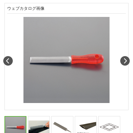
ウェブカタログ画像
Prev
N