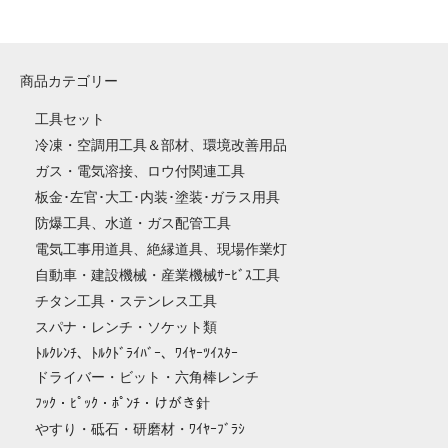
商品カテゴリー
工具セット
冷凍・空調用工具＆部材、環境改善用品
ガス・電気溶接、ロウ付関連工具
板金･左官･大工･内装･塗装･ガラス用具
防爆工具、水道・ガス配管工具
電気工事用道具、絶縁道具、現場作業灯
自動車・建設機械・産業機械ｻｰﾋﾞｽ工具
チタン工具・ステンレス工具
スパナ・レンチ・ソケット類
ﾄﾙｸﾚﾝﾁ、ﾄﾙｸﾄﾞﾗｲﾊﾞｰ、ﾜｲﾔｰﾂｲｽﾀｰ
ドライバー・ビット・六角棒レンチ
ﾌｯｸ・ﾋﾟｯｸ・ﾎﾟﾝﾁ・けがき針
やすり・砥石・研磨材・ﾜｲﾔｰﾌﾞﾗｼ