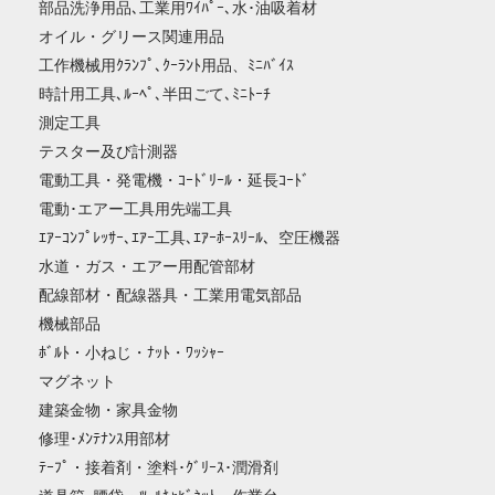
部品洗浄用品､工業用ﾜｲﾊﾟｰ､水･油吸着材
オイル・グリース関連用品
工作機械用ｸﾗﾝﾌﾟ､ｸｰﾗﾝﾄ用品、ﾐﾆﾊﾞｲｽ
時計用工具､ﾙｰﾍﾟ､半田ごて､ﾐﾆﾄｰﾁ
測定工具
テスター及び計測器
電動工具・発電機・ｺｰﾄﾞﾘｰﾙ・延長ｺｰﾄﾞ
電動･エアー工具用先端工具
ｴｱｰｺﾝﾌﾟﾚｯｻｰ､ｴｱｰ工具､ｴｱｰﾎｰｽﾘｰﾙ、空圧機器
水道・ガス・エアー用配管部材
配線部材・配線器具・工業用電気部品
機械部品
ﾎﾞﾙﾄ・小ねじ・ﾅｯﾄ・ﾜｯｼｬｰ
マグネット
建築金物・家具金物
修理･ﾒﾝﾃﾅﾝｽ用部材
ﾃｰﾌﾟ・接着剤・塗料･ｸﾞﾘｰｽ･潤滑剤