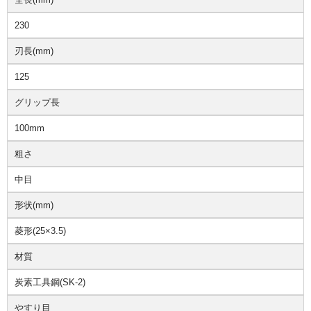
230
刃長(mm)
125
グリップ長
100mm
粗さ
中目
形状(mm)
菱形(25×3.5)
材質
炭素工具鋼(SK-2)
やすり目