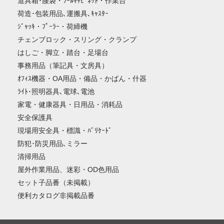
道具箱･腰袋・ﾂｰﾙｷｬﾋﾞﾈｯﾄ・作業台
荷造･包装用品､運搬具､ｷｬｽﾀｰ
ｼﾞｬｯｷ・ﾌﾟｰﾗｰ・荷締機
チェンブロック・スリング・クランプ
はしご・脚立・踏台・足場台
事務用品（筆記具・文房具）
ｵﾌｨｽ機器・OA用品・備品・かばん・什器
ﾗｲﾄ･照明器具､電球､電池
家電・健康器具・日用品・消耗品
安全保護具
現場用安全具・標識・ﾊﾞﾘｹｰﾄﾞ
防犯･防災用品､ミラー
清掃用品
屋外作業用品、迷彩・OD色用品
セット子品番（未掲載）
便利カタログ非掲載品番