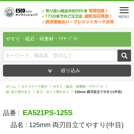
メ
ニ
MENU
ュ
ー
を
開
やすり・砥石・研磨材・ﾜｲﾔｰﾌﾞﾗｼ
く
絞り込み
ホーム
カテゴリーで探す
やすり・砥石・研磨材・ﾜｲﾔｰﾌﾞﾗｼ
鉄･木工用やすり
木工・ボード用やすり
125mm 両刃目立てやすり(中目)
EA521PS-125S
品番 :
品名 :
125mm 両刃目立てやすり(中目)