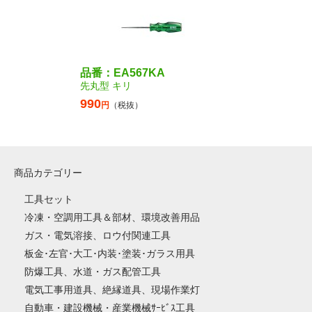
品番：EA567KA
先丸型 キリ
990
円
（税抜）
商品カテゴリー
工具セット
冷凍・空調用工具＆部材、環境改善用品
ガス・電気溶接、ロウ付関連工具
板金･左官･大工･内装･塗装･ガラス用具
防爆工具、水道・ガス配管工具
電気工事用道具、絶縁道具、現場作業灯
自動車・建設機械・産業機械ｻｰﾋﾞｽ工具