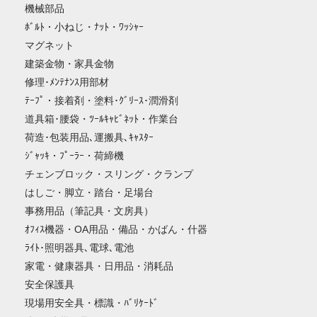
機械部品
ﾎﾞﾙﾄ・小ねじ・ﾅｯﾄ・ﾜｯｼｬｰ
マグネット
建築金物・家具金物
修理･ﾒﾝﾃﾅﾝｽ用部材
ﾃｰﾌﾟ・接着剤・塗料･ｸﾞﾘｰｽ･潤滑剤
道具箱･腰袋・ﾂｰﾙｷｬﾋﾞﾈｯﾄ・作業台
荷造･包装用品､運搬具､ｷｬｽﾀｰ
ｼﾞｬｯｷ・ﾌﾟｰﾗｰ・荷締機
チェンブロック・スリング・クランプ
はしご・脚立・踏台・足場台
事務用品（筆記具・文房具）
ｵﾌｨｽ機器・OA用品・備品・かばん・什器
ﾗｲﾄ･照明器具､電球､電池
家電・健康器具・日用品・消耗品
安全保護具
現場用安全具・標識・ﾊﾞﾘｹｰﾄﾞ