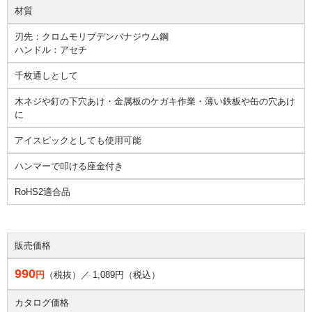
材質
刃先：クロムモリブデンバナジウム鋼
ハンドル：アセチ
千枚通しとして
木ネジや釘の下穴あけ・金属板のケガキ作業・薄い鉄板や缶の穴あけ
に
アイスピックとしても使用可能
ハンマーで叩ける座金付き
RoHS2適合品
販売価格
990
円
（税抜）／
1,089
円（税込）
カタログ価格