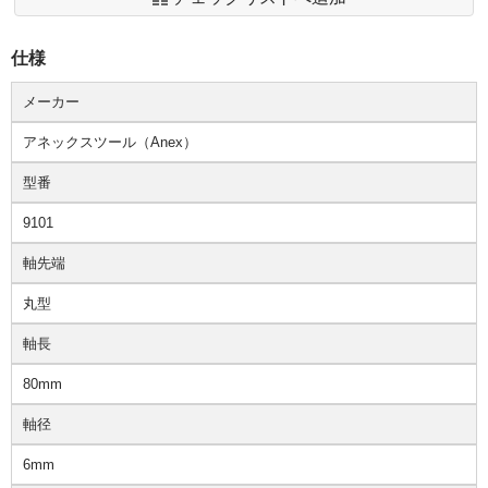
仕様
メーカー
アネックスツール（Anex）
型番
9101
軸先端
丸型
軸長
80mm
軸径
6mm