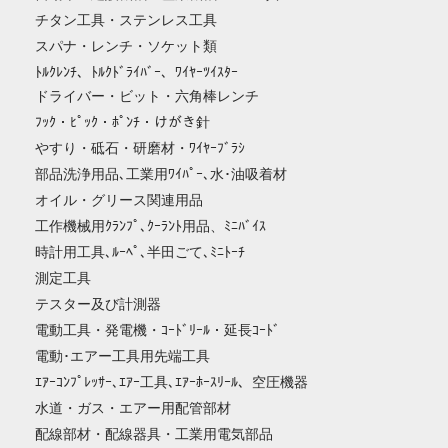
チタン工具・ステンレス工具
スパナ・レンチ・ソケット類
ﾄﾙｸﾚﾝﾁ、ﾄﾙｸﾄﾞﾗｲﾊﾞｰ、ﾜｲﾔｰﾂｲｽﾀｰ
ドライバー・ビット・六角棒レンチ
ﾌｯｸ・ﾋﾟｯｸ・ﾎﾟﾝﾁ・けがき針
やすり・砥石・研磨材・ﾜｲﾔｰﾌﾞﾗｼ
部品洗浄用品､工業用ﾜｲﾊﾟｰ､水･油吸着材
オイル・グリース関連用品
工作機械用ｸﾗﾝﾌﾟ､ｸｰﾗﾝﾄ用品、ﾐﾆﾊﾞｲｽ
時計用工具､ﾙｰﾍﾟ､半田ごて､ﾐﾆﾄｰﾁ
測定工具
テスター及び計測器
電動工具・発電機・ｺｰﾄﾞﾘｰﾙ・延長ｺｰﾄﾞ
電動･エアー工具用先端工具
ｴｱｰｺﾝﾌﾟﾚｯｻｰ､ｴｱｰ工具､ｴｱｰﾎｰｽﾘｰﾙ、空圧機器
水道・ガス・エアー用配管部材
配線部材・配線器具・工業用電気部品