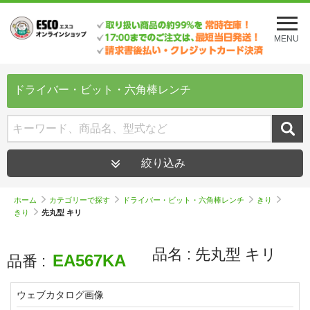
メ
ニ
MENU
ュ
ー
を
開
ドライバー・ビット・六角棒レンチ
く
絞り込み
ホーム
カテゴリーで探す
ドライバー・ビット・六角棒レンチ
きり
きり
先丸型 キリ
品名 :
先丸型 キリ
EA567KA
品番 :
ウェブカタログ画像