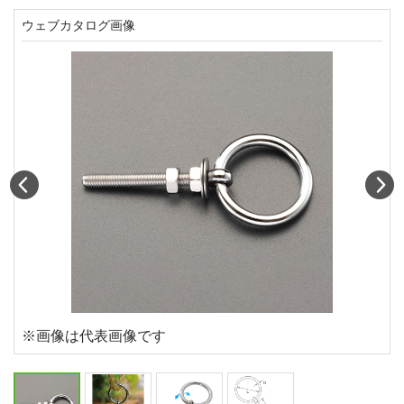
ウェブカタログ画像
Prev
N
※画像は代表画像です