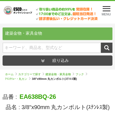
メ
ニ
MENU
ュ
ー
を
開
建築金物・家具金物
く
絞り込み
ホーム
カテゴリーで探す
建築金物・家具金物
フック
ｱｲｽｸﾘｭｰ・丸カン
3/8"x90mm 丸カンボルト(ｽﾃﾝﾚｽ製)
EA638BQ-26
品番 :
品名 :
3/8"x90mm 丸カンボルト(ｽﾃﾝﾚｽ製)