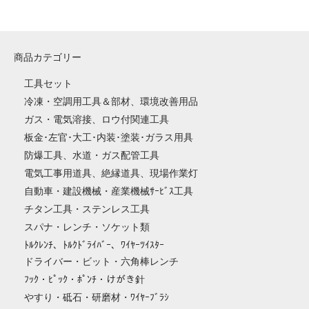
商品カテゴリー
工具セット
冷凍・空調用工具＆部材、環境改善用品
ガス・電気溶接、ロウ付関連工具
板金･左官･大工･内装･塗装･ガラス用具
防爆工具、水道・ガス配管工具
電気工事用道具、絶縁道具、現場作業灯
自動車・建設機械・産業機械ｻｰﾋﾞｽ工具
チタン工具・ステンレス工具
スパナ・レンチ・ソケット類
ﾄﾙｸﾚﾝﾁ、ﾄﾙｸﾄﾞﾗｲﾊﾞｰ、ﾜｲﾔｰﾂｲｽﾀｰ
ドライバー・ビット・六角棒レンチ
ﾌｯｸ・ﾋﾟｯｸ・ﾎﾟﾝﾁ・けがき針
やすり・砥石・研磨材・ﾜｲﾔｰﾌﾞﾗｼ