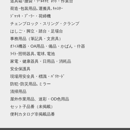
道具箱･腰袋・ﾂｰﾙｷｬﾋﾞﾈｯﾄ・作業台
荷造･包装用品､運搬具､ｷｬｽﾀｰ
ｼﾞｬｯｷ・ﾌﾟｰﾗｰ・荷締機
チェンブロック・スリング・クランプ
はしご・脚立・踏台・足場台
事務用品（筆記具・文房具）
ｵﾌｨｽ機器・OA用品・備品・かばん・什器
ﾗｲﾄ･照明器具､電球､電池
家電・健康器具・日用品・消耗品
安全保護具
現場用安全具・標識・ﾊﾞﾘｹｰﾄﾞ
防犯･防災用品､ミラー
清掃用品
屋外作業用品、迷彩・OD色用品
セット子品番（未掲載）
便利カタログ非掲載品番