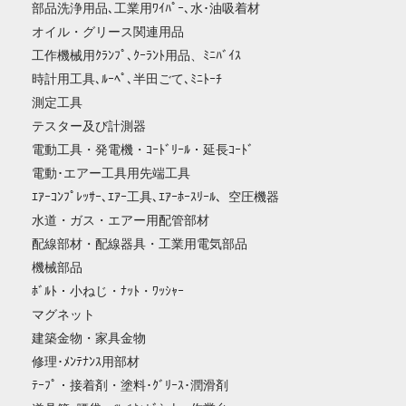
部品洗浄用品､工業用ﾜｲﾊﾟｰ､水･油吸着材
オイル・グリース関連用品
工作機械用ｸﾗﾝﾌﾟ､ｸｰﾗﾝﾄ用品、ﾐﾆﾊﾞｲｽ
時計用工具､ﾙｰﾍﾟ､半田ごて､ﾐﾆﾄｰﾁ
測定工具
テスター及び計測器
電動工具・発電機・ｺｰﾄﾞﾘｰﾙ・延長ｺｰﾄﾞ
電動･エアー工具用先端工具
ｴｱｰｺﾝﾌﾟﾚｯｻｰ､ｴｱｰ工具､ｴｱｰﾎｰｽﾘｰﾙ、空圧機器
水道・ガス・エアー用配管部材
配線部材・配線器具・工業用電気部品
機械部品
ﾎﾞﾙﾄ・小ねじ・ﾅｯﾄ・ﾜｯｼｬｰ
マグネット
建築金物・家具金物
修理･ﾒﾝﾃﾅﾝｽ用部材
ﾃｰﾌﾟ・接着剤・塗料･ｸﾞﾘｰｽ･潤滑剤