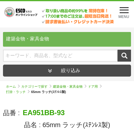
メ
ニ
MENU
ュ
ー
を
開
建築金物・家具金物
く
絞り込み
ホーム
カテゴリーで探す
建築金物・家具金物
ドア用
打掛・ラッチ
65mm ラッチ(ｽﾃﾝﾚｽ製)
EA951BB-93
品番 :
品名 :
65mm ラッチ(ｽﾃﾝﾚｽ製)