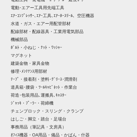
電動･エアー工具用先端工具
ｴｱｰｺﾝﾌﾟﾚｯｻｰ､ｴｱｰ工具､ｴｱｰﾎｰｽﾘｰﾙ、空圧機器
水道・ガス・エアー用配管部材
配線部材・配線器具・工業用電気部品
機械部品
ﾎﾞﾙﾄ・小ねじ・ﾅｯﾄ・ﾜｯｼｬｰ
マグネット
建築金物・家具金物
修理･ﾒﾝﾃﾅﾝｽ用部材
ﾃｰﾌﾟ・接着剤・塗料･ｸﾞﾘｰｽ･潤滑剤
道具箱･腰袋・ﾂｰﾙｷｬﾋﾞﾈｯﾄ・作業台
荷造･包装用品､運搬具､ｷｬｽﾀｰ
ｼﾞｬｯｷ・ﾌﾟｰﾗｰ・荷締機
チェンブロック・スリング・クランプ
はしご・脚立・踏台・足場台
事務用品（筆記具・文房具）
ｵﾌｨｽ機器・OA用品・備品・かばん・什器