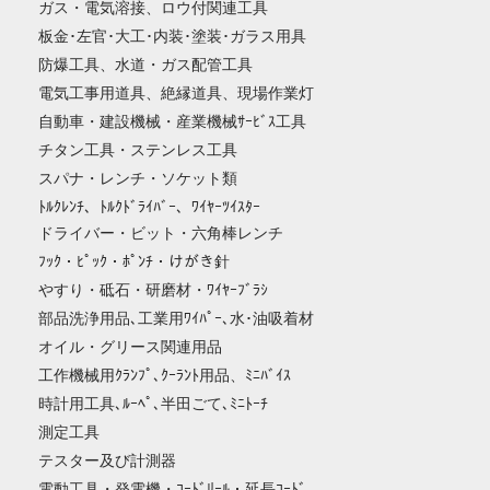
ガス・電気溶接、ロウ付関連工具
板金･左官･大工･内装･塗装･ガラス用具
防爆工具、水道・ガス配管工具
電気工事用道具、絶縁道具、現場作業灯
自動車・建設機械・産業機械ｻｰﾋﾞｽ工具
チタン工具・ステンレス工具
スパナ・レンチ・ソケット類
ﾄﾙｸﾚﾝﾁ、ﾄﾙｸﾄﾞﾗｲﾊﾞｰ、ﾜｲﾔｰﾂｲｽﾀｰ
ドライバー・ビット・六角棒レンチ
ﾌｯｸ・ﾋﾟｯｸ・ﾎﾟﾝﾁ・けがき針
やすり・砥石・研磨材・ﾜｲﾔｰﾌﾞﾗｼ
部品洗浄用品､工業用ﾜｲﾊﾟｰ､水･油吸着材
オイル・グリース関連用品
工作機械用ｸﾗﾝﾌﾟ､ｸｰﾗﾝﾄ用品、ﾐﾆﾊﾞｲｽ
時計用工具､ﾙｰﾍﾟ､半田ごて､ﾐﾆﾄｰﾁ
測定工具
テスター及び計測器
電動工具・発電機・ｺｰﾄﾞﾘｰﾙ・延長ｺｰﾄﾞ