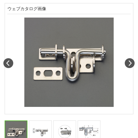
ウェブカタログ画像
Prev
N