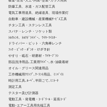
板金･左官･大工･内装･塗装･ガラス用具
防爆工具、水道・ガス配管工具
電気工事用道具、絶縁道具、現場作業灯
自動車・建設機械・産業機械ｻｰﾋﾞｽ工具
チタン工具・ステンレス工具
スパナ・レンチ・ソケット類
ﾄﾙｸﾚﾝﾁ、ﾄﾙｸﾄﾞﾗｲﾊﾞｰ、ﾜｲﾔｰﾂｲｽﾀｰ
ドライバー・ビット・六角棒レンチ
ﾌｯｸ・ﾋﾟｯｸ・ﾎﾟﾝﾁ・けがき針
やすり・砥石・研磨材・ﾜｲﾔｰﾌﾞﾗｼ
部品洗浄用品､工業用ﾜｲﾊﾟｰ､水･油吸着材
オイル・グリース関連用品
工作機械用ｸﾗﾝﾌﾟ､ｸｰﾗﾝﾄ用品、ﾐﾆﾊﾞｲｽ
時計用工具､ﾙｰﾍﾟ､半田ごて､ﾐﾆﾄｰﾁ
測定工具
テスター及び計測器
電動工具・発電機・ｺｰﾄﾞﾘｰﾙ・延長ｺｰﾄﾞ
電動･エアー工具用先端工具