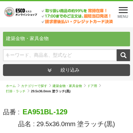
メ
ニ
MENU
ュ
ー
を
開
建築金物・家具金物
く
絞り込み
ホーム
カテゴリーで探す
建築金物・家具金物
ドア用
打掛・ラッチ
29.5x36.0mm 塗ラッチ(黒)
EA951BL-129
品番 :
品名 :
29.5x36.0mm 塗ラッチ(黒)