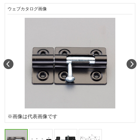
ウェブカタログ画像
Prev
N
※画像は代表画像です