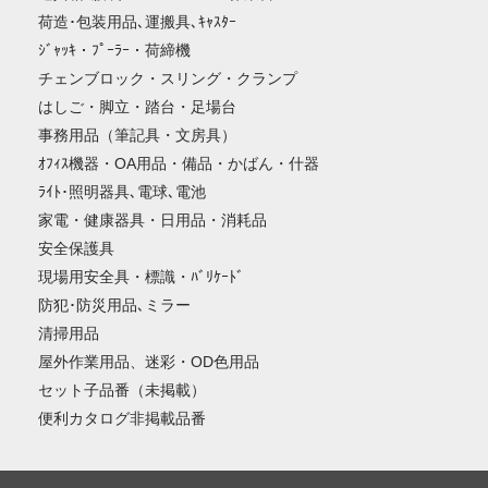
荷造･包装用品､運搬具､ｷｬｽﾀｰ
ｼﾞｬｯｷ・ﾌﾟｰﾗｰ・荷締機
チェンブロック・スリング・クランプ
はしご・脚立・踏台・足場台
事務用品（筆記具・文房具）
ｵﾌｨｽ機器・OA用品・備品・かばん・什器
ﾗｲﾄ･照明器具､電球､電池
家電・健康器具・日用品・消耗品
安全保護具
現場用安全具・標識・ﾊﾞﾘｹｰﾄﾞ
防犯･防災用品､ミラー
清掃用品
屋外作業用品、迷彩・OD色用品
セット子品番（未掲載）
便利カタログ非掲載品番