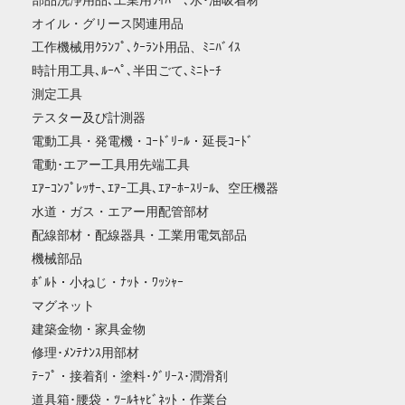
部品洗浄用品､工業用ﾜｲﾊﾟｰ､水･油吸着材
オイル・グリース関連用品
工作機械用ｸﾗﾝﾌﾟ､ｸｰﾗﾝﾄ用品、ﾐﾆﾊﾞｲｽ
時計用工具､ﾙｰﾍﾟ､半田ごて､ﾐﾆﾄｰﾁ
測定工具
テスター及び計測器
電動工具・発電機・ｺｰﾄﾞﾘｰﾙ・延長ｺｰﾄﾞ
電動･エアー工具用先端工具
ｴｱｰｺﾝﾌﾟﾚｯｻｰ､ｴｱｰ工具､ｴｱｰﾎｰｽﾘｰﾙ、空圧機器
水道・ガス・エアー用配管部材
配線部材・配線器具・工業用電気部品
機械部品
ﾎﾞﾙﾄ・小ねじ・ﾅｯﾄ・ﾜｯｼｬｰ
マグネット
建築金物・家具金物
修理･ﾒﾝﾃﾅﾝｽ用部材
ﾃｰﾌﾟ・接着剤・塗料･ｸﾞﾘｰｽ･潤滑剤
道具箱･腰袋・ﾂｰﾙｷｬﾋﾞﾈｯﾄ・作業台