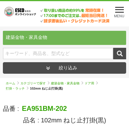
メ
ニ
MENU
ュ
ー
を
開
建築金物・家具金物
く
絞り込み
ホーム
カテゴリーで探す
建築金物・家具金物
ドア用
打掛・ラッチ
102mm ねじ止打掛(黒)
EA951BM-202
品番 :
品名 :
102mm ねじ止打掛(黒)