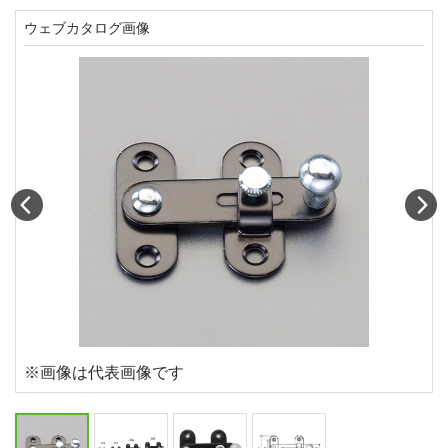
ウェブカタログ画像
Prev
N
※画像は代表画像です