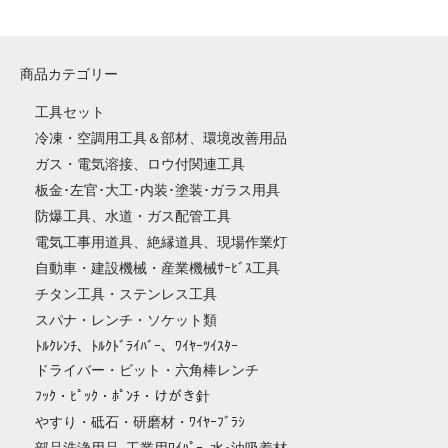
商品カテゴリー
工具セット
冷凍・空調用工具＆部材、環境改善用品
ガス・電気溶接、ロウ付関連工具
板金･左官･大工･内装･塗装･ガラス用具
防爆工具、水道・ガス配管工具
電気工事用道具、絶縁道具、現場作業灯
自動車・建設機械・産業機械ｻｰﾋﾞｽ工具
チタン工具・ステンレス工具
スパナ・レンチ・ソケット類
ﾄﾙｸﾚﾝﾁ、ﾄﾙｸﾄﾞﾗｲﾊﾞｰ、ﾜｲﾔｰﾂｲｽﾀｰ
ドライバー・ビット・六角棒レンチ
ﾌｯｸ・ﾋﾟｯｸ・ﾎﾟﾝﾁ・けがき針
やすり・砥石・研磨材・ﾜｲﾔｰﾌﾞﾗｼ