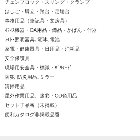
チェンブロック・スリング・クランプ
はしご・脚立・踏台・足場台
事務用品（筆記具・文房具）
ｵﾌｨｽ機器・OA用品・備品・かばん・什器
ﾗｲﾄ･照明器具､電球､電池
家電・健康器具・日用品・消耗品
安全保護具
現場用安全具・標識・ﾊﾞﾘｹｰﾄﾞ
防犯･防災用品､ミラー
清掃用品
屋外作業用品、迷彩・OD色用品
セット子品番（未掲載）
便利カタログ非掲載品番