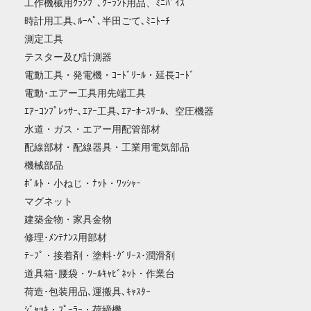
工作機械用ｸﾗﾝﾌﾟ､ｸｰﾗﾝﾄ用品、ﾐﾆﾊﾞｲｽ
時計用工具､ﾙｰﾍﾟ､半田ごて､ﾐﾆﾄｰﾁ
測定工具
テスター及び計測器
電動工具・発電機・ｺｰﾄﾞﾘｰﾙ・延長ｺｰﾄﾞ
電動･エアー工具用先端工具
ｴｱｰｺﾝﾌﾟﾚｯｻｰ､ｴｱｰ工具､ｴｱｰﾎｰｽﾘｰﾙ、空圧機器
水道・ガス・エアー用配管部材
配線部材・配線器具・工業用電気部品
機械部品
ﾎﾞﾙﾄ・小ねじ・ﾅｯﾄ・ﾜｯｼｬｰ
マグネット
建築金物・家具金物
修理･ﾒﾝﾃﾅﾝｽ用部材
ﾃｰﾌﾟ・接着剤・塗料･ｸﾞﾘｰｽ･潤滑剤
道具箱･腰袋・ﾂｰﾙｷｬﾋﾞﾈｯﾄ・作業台
荷造･包装用品､運搬具､ｷｬｽﾀｰ
ｼﾞｬｯｷ・ﾌﾟｰﾗｰ・荷締機