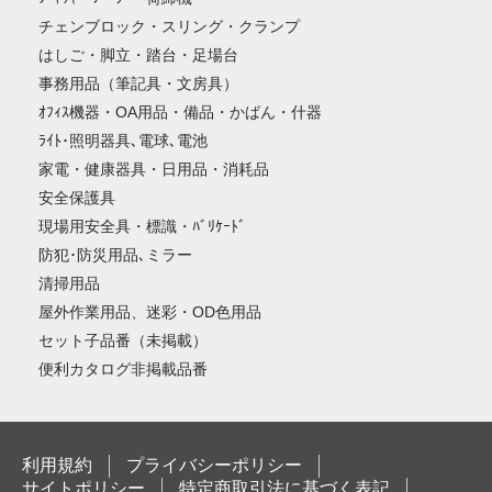
チェンブロック・スリング・クランプ
はしご・脚立・踏台・足場台
事務用品（筆記具・文房具）
ｵﾌｨｽ機器・OA用品・備品・かばん・什器
ﾗｲﾄ･照明器具､電球､電池
家電・健康器具・日用品・消耗品
安全保護具
現場用安全具・標識・ﾊﾞﾘｹｰﾄﾞ
防犯･防災用品､ミラー
清掃用品
屋外作業用品、迷彩・OD色用品
セット子品番（未掲載）
便利カタログ非掲載品番
利用規約
プライバシーポリシー
サイトポリシー
特定商取引法に基づく表記