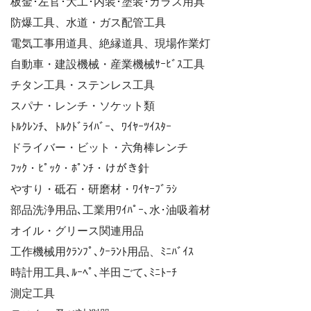
板金･左官･大工･内装･塗装･ガラス用具
防爆工具、水道・ガス配管工具
電気工事用道具、絶縁道具、現場作業灯
自動車・建設機械・産業機械ｻｰﾋﾞｽ工具
チタン工具・ステンレス工具
スパナ・レンチ・ソケット類
ﾄﾙｸﾚﾝﾁ、ﾄﾙｸﾄﾞﾗｲﾊﾞｰ、ﾜｲﾔｰﾂｲｽﾀｰ
ドライバー・ビット・六角棒レンチ
ﾌｯｸ・ﾋﾟｯｸ・ﾎﾟﾝﾁ・けがき針
やすり・砥石・研磨材・ﾜｲﾔｰﾌﾞﾗｼ
部品洗浄用品､工業用ﾜｲﾊﾟｰ､水･油吸着材
オイル・グリース関連用品
工作機械用ｸﾗﾝﾌﾟ､ｸｰﾗﾝﾄ用品、ﾐﾆﾊﾞｲｽ
時計用工具､ﾙｰﾍﾟ､半田ごて､ﾐﾆﾄｰﾁ
測定工具