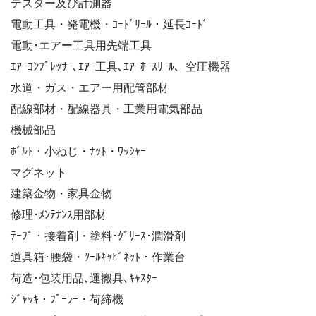
テスター及び計測器
電動工具・発電機・ｺｰﾄﾞﾘｰﾙ・延長ｺｰﾄﾞ
電動･エアー工具用先端工具
ｴｱｰｺﾝﾌﾟﾚｯｻｰ､ｴｱｰ工具､ｴｱｰﾎｰｽﾘｰﾙ、空圧機器
水道・ガス・エアー用配管部材
配線部材・配線器具・工業用電気部品
機械部品
ﾎﾞﾙﾄ・小ねじ・ﾅｯﾄ・ﾜｯｼｬｰ
マグネット
建築金物・家具金物
修理･ﾒﾝﾃﾅﾝｽ用部材
ﾃｰﾌﾟ・接着剤・塗料･ｸﾞﾘｰｽ･潤滑剤
道具箱･腰袋・ﾂｰﾙｷｬﾋﾞﾈｯﾄ・作業台
荷造･包装用品､運搬具､ｷｬｽﾀｰ
ｼﾞｬｯｷ・ﾌﾟｰﾗｰ・荷締機