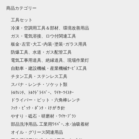
商品カテゴリー
工具セット
冷凍・空調用工具＆部材、環境改善用品
ガス・電気溶接、ロウ付関連工具
板金･左官･大工･内装･塗装･ガラス用具
防爆工具、水道・ガス配管工具
電気工事用道具、絶縁道具、現場作業灯
自動車・建設機械・産業機械ｻｰﾋﾞｽ工具
チタン工具・ステンレス工具
スパナ・レンチ・ソケット類
ﾄﾙｸﾚﾝﾁ、ﾄﾙｸﾄﾞﾗｲﾊﾞｰ、ﾜｲﾔｰﾂｲｽﾀｰ
ドライバー・ビット・六角棒レンチ
ﾌｯｸ・ﾋﾟｯｸ・ﾎﾟﾝﾁ・けがき針
やすり・砥石・研磨材・ﾜｲﾔｰﾌﾞﾗｼ
部品洗浄用品､工業用ﾜｲﾊﾟｰ､水･油吸着材
オイル・グリース関連用品