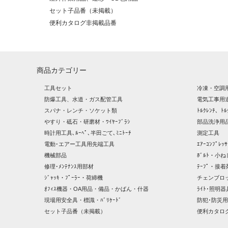
セット子品番（未掲載）
便利カタログ非掲載品番
商品カテゴリー
工具セット
冷凍・空調
防爆工具、水道・ガス配管工具
電気工事用
スパナ・レンチ・ソケット類
ﾄﾙｸﾚﾝﾁ、ﾄﾙ
やすり・砥石・研磨材・ﾜｲﾔｰﾌﾞﾗｼ
部品洗浄用品
時計用工具､ﾙｰﾍﾟ､半田ごて､ﾐﾆﾄｰﾁ
測定工具
電動･エアー工具用先端工具
ｴｱｰｺﾝﾌﾟﾚ
機械部品
ﾎﾞﾙﾄ・小ね
修理･ﾒﾝﾃﾅﾝｽ用部材
ﾃｰﾌﾟ・接着
ｼﾞｬｯｷ・ﾌﾟｰﾗｰ・荷締機
チェンブロ
ｵﾌｨｽ機器・OA用品・備品・かばん・什器
ﾗｲﾄ･照明
現場用安全具・標識・ﾊﾞﾘｹｰﾄﾞ
防犯･防災用
セット子品番（未掲載）
便利カタロ