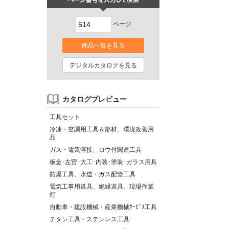
ページ
商品一覧を見る
デジタルカタログを見る
カタログプレビュー
工具セット
冷凍・空調用工具＆部材、環境改善用
品
ガス・電気溶接、ロウ付関連工具
板金･左官･大工･内装･塗装･ガラス用具
防爆工具、水道・ガス配管工具
電気工事用道具、絶縁道具、現場作業
灯
自動車・建設機械・産業機械ｻｰﾋﾞｽ工具
チタン工具・ステンレス工具