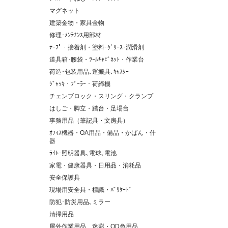
マグネット
建築金物・家具金物
修理･ﾒﾝﾃﾅﾝｽ用部材
ﾃｰﾌﾟ・接着剤・塗料･ｸﾞﾘｰｽ･潤滑剤
道具箱･腰袋・ﾂｰﾙｷｬﾋﾞﾈｯﾄ・作業台
荷造･包装用品､運搬具､ｷｬｽﾀｰ
ｼﾞｬｯｷ・ﾌﾟｰﾗｰ・荷締機
チェンブロック・スリング・クランプ
はしご・脚立・踏台・足場台
事務用品（筆記具・文房具）
ｵﾌｨｽ機器・OA用品・備品・かばん・什
器
ﾗｲﾄ･照明器具､電球､電池
家電・健康器具・日用品・消耗品
安全保護具
現場用安全具・標識・ﾊﾞﾘｹｰﾄﾞ
防犯･防災用品､ミラー
清掃用品
屋外作業用品、迷彩・OD色用品