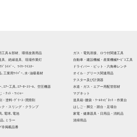
用工具＆部材、環境改善用品
ガス・電気溶接、ロウ付関連工具
道具、絶縁道具、現場作業灯
自動車・建設機械・産業機械ｻｰﾋﾞｽ工具
ｸﾄﾞﾗｲﾊﾞｰ、ﾜｲﾔｰﾂｲｽﾀｰ
ドライバー・ビット・六角棒レンチ
､工業用ﾜｲﾊﾟｰ､水･油吸着材
オイル・グリース関連用品
テスター及び計測器
ｯｻｰ､ｴｱｰ工具､ｴｱｰﾎｰｽﾘｰﾙ、空圧機器
水道・ガス・エアー用配管部材
じ・ﾅｯﾄ・ﾜｯｼｬｰ
マグネット
剤・塗料･ｸﾞﾘｰｽ･潤滑剤
道具箱･腰袋・ﾂｰﾙｷｬﾋﾞﾈｯﾄ・作業台
ック・スリング・クランプ
はしご・脚立・踏台・足場台
器具､電球､電池
家電・健康器具・日用品・消耗品
品､ミラー
清掃用品
グ非掲載品番