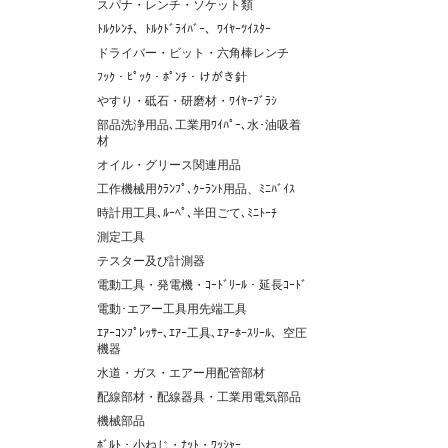
スパナ・レンチ・ソケット類
ﾄﾙｸﾚﾝﾁ、ﾄﾙｸﾄﾞﾗｲﾊﾞｰ、ﾜｲﾔｰﾂｲｽﾀｰ
ドライバー・ビット・六角棒レンチ
ﾌｯｸ・ﾋﾟｯｸ・ﾎﾟﾝﾁ・けがき針
やすり・砥石・研磨材・ﾜｲﾔｰﾌﾞﾗｼ
部品洗浄用品､工業用ﾜｲﾊﾟｰ､水･油吸着
材
オイル・グリース関連用品
工作機械用ｸﾗﾝﾌﾟ､ｸｰﾗﾝﾄ用品、ﾐﾆﾊﾞｲｽ
時計用工具､ﾙｰﾍﾟ､半田ごて､ﾐﾆﾄｰﾁ
測定工具
テスター及び計測器
電動工具・発電機・ｺｰﾄﾞﾘｰﾙ・延長ｺｰﾄﾞ
電動･エアー工具用先端工具
ｴｱｰｺﾝﾌﾟﾚｯｻｰ､ｴｱｰ工具､ｴｱｰﾎｰｽﾘｰﾙ、空圧
機器
水道・ガス・エアー用配管部材
配線部材・配線器具・工業用電気部品
機械部品
ﾎﾞﾙﾄ・小ねじ・ﾅｯﾄ・ﾜｯｼｬｰ