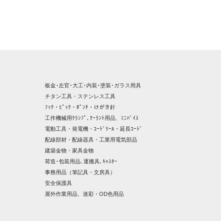
板金･左官･大工･内装･塗装･ガラス用具
チタン工具・ステンレス工具
ﾌｯｸ・ﾋﾟｯｸ・ﾎﾟﾝﾁ・けがき針
工作機械用ｸﾗﾝﾌﾟ､ｸｰﾗﾝﾄ用品、ﾐﾆﾊﾞｲｽ
電動工具・発電機・ｺｰﾄﾞﾘｰﾙ・延長ｺｰﾄﾞ
配線部材・配線器具・工業用電気部品
建築金物・家具金物
荷造･包装用品､運搬具､ｷｬｽﾀｰ
事務用品（筆記具・文房具）
安全保護具
屋外作業用品、迷彩・OD色用品