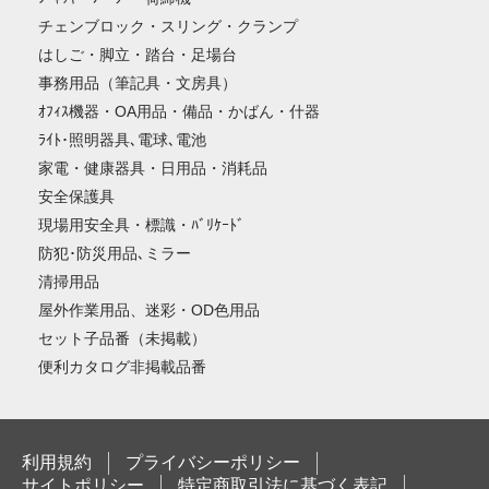
チェンブロック・スリング・クランプ
はしご・脚立・踏台・足場台
事務用品（筆記具・文房具）
ｵﾌｨｽ機器・OA用品・備品・かばん・什器
ﾗｲﾄ･照明器具､電球､電池
家電・健康器具・日用品・消耗品
安全保護具
現場用安全具・標識・ﾊﾞﾘｹｰﾄﾞ
防犯･防災用品､ミラー
清掃用品
屋外作業用品、迷彩・OD色用品
セット子品番（未掲載）
便利カタログ非掲載品番
利用規約
プライバシーポリシー
サイトポリシー
特定商取引法に基づく表記