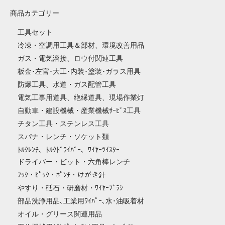
商品カテゴリー
工具セット
冷凍・空調用工具＆部材、環境改善用品
ガス・電気溶接、ロウ付関連工具
板金･左官･大工･内装･塗装･ガラス用具
防爆工具、水道・ガス配管工具
電気工事用道具、絶縁道具、現場作業灯
自動車・建設機械・産業機械ｻｰﾋﾞｽ工具
チタン工具・ステンレス工具
スパナ・レンチ・ソケット類
ﾄﾙｸﾚﾝﾁ、ﾄﾙｸﾄﾞﾗｲﾊﾞｰ、ﾜｲﾔｰﾂｲｽﾀｰ
ドライバー・ビット・六角棒レンチ
ﾌｯｸ・ﾋﾟｯｸ・ﾎﾟﾝﾁ・けがき針
やすり・砥石・研磨材・ﾜｲﾔｰﾌﾞﾗｼ
部品洗浄用品､工業用ﾜｲﾊﾟｰ､水･油吸着材
オイル・グリース関連用品