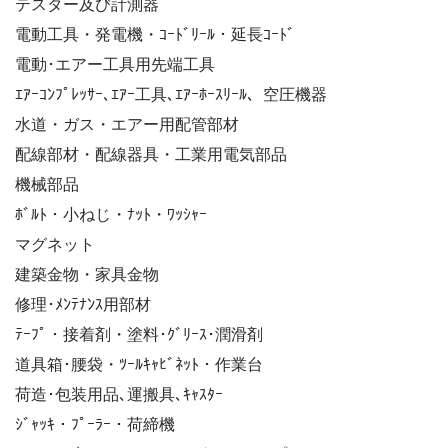
テスター及び計測器
電動工具・発電機・ｺｰﾄﾞﾘｰﾙ・延長ｺｰﾄﾞ
電動･エアー工具用先端工具
ｴｱｰｺﾝﾌﾟﾚｯｻｰ､ｴｱｰ工具､ｴｱｰﾎｰｽﾘｰﾙ、空圧機器
水道・ガス・エアー用配管部材
配線部材・配線器具・工業用電気部品
機械部品
ﾎﾞﾙﾄ・小ねじ・ﾅｯﾄ・ﾜｯｼｬｰ
マグネット
建築金物・家具金物
修理･ﾒﾝﾃﾅﾝｽ用部材
ﾃｰﾌﾟ・接着剤・塗料･ｸﾞﾘｰｽ･潤滑剤
道具箱･腰袋・ﾂｰﾙｷｬﾋﾞﾈｯﾄ・作業台
荷造･包装用品､運搬具､ｷｬｽﾀｰ
ｼﾞｬｯｷ・ﾌﾟｰﾗｰ・荷締機