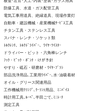
板金･左官･大工･内装･塗装･ガラス用具
防爆工具、水道・ガス配管工具
電気工事用道具、絶縁道具、現場作業灯
自動車・建設機械・産業機械ｻｰﾋﾞｽ工具
チタン工具・ステンレス工具
スパナ・レンチ・ソケット類
ﾄﾙｸﾚﾝﾁ、ﾄﾙｸﾄﾞﾗｲﾊﾞｰ、ﾜｲﾔｰﾂｲｽﾀｰ
ドライバー・ビット・六角棒レンチ
ﾌｯｸ・ﾋﾟｯｸ・ﾎﾟﾝﾁ・けがき針
やすり・砥石・研磨材・ﾜｲﾔｰﾌﾞﾗｼ
部品洗浄用品､工業用ﾜｲﾊﾟｰ､水･油吸着材
オイル・グリース関連用品
工作機械用ｸﾗﾝﾌﾟ､ｸｰﾗﾝﾄ用品、ﾐﾆﾊﾞｲｽ
時計用工具､ﾙｰﾍﾟ､半田ごて､ﾐﾆﾄｰﾁ
測定工具