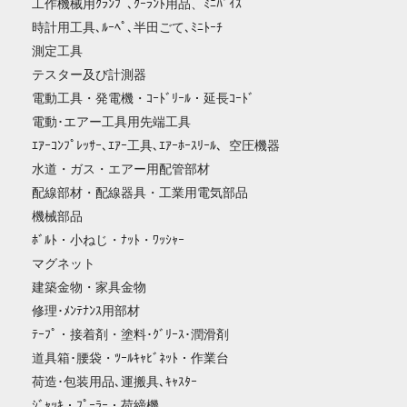
工作機械用ｸﾗﾝﾌﾟ､ｸｰﾗﾝﾄ用品、ﾐﾆﾊﾞｲｽ
時計用工具､ﾙｰﾍﾟ､半田ごて､ﾐﾆﾄｰﾁ
測定工具
テスター及び計測器
電動工具・発電機・ｺｰﾄﾞﾘｰﾙ・延長ｺｰﾄﾞ
電動･エアー工具用先端工具
ｴｱｰｺﾝﾌﾟﾚｯｻｰ､ｴｱｰ工具､ｴｱｰﾎｰｽﾘｰﾙ、空圧機器
水道・ガス・エアー用配管部材
配線部材・配線器具・工業用電気部品
機械部品
ﾎﾞﾙﾄ・小ねじ・ﾅｯﾄ・ﾜｯｼｬｰ
マグネット
建築金物・家具金物
修理･ﾒﾝﾃﾅﾝｽ用部材
ﾃｰﾌﾟ・接着剤・塗料･ｸﾞﾘｰｽ･潤滑剤
道具箱･腰袋・ﾂｰﾙｷｬﾋﾞﾈｯﾄ・作業台
荷造･包装用品､運搬具､ｷｬｽﾀｰ
ｼﾞｬｯｷ・ﾌﾟｰﾗｰ・荷締機