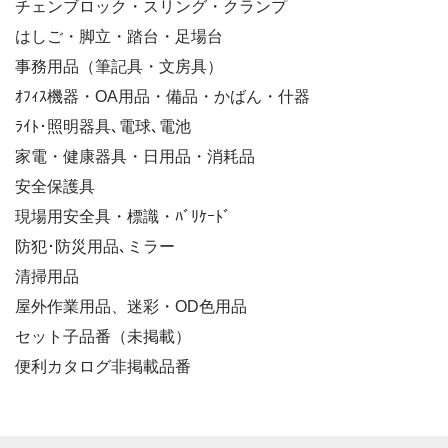
チェンブロック・スリング・クランプ
はしご・脚立・踏台・足場台
事務用品（筆記具・文房具）
ｵﾌｨｽ機器・OA用品・備品・かばん・什器
ﾗｲﾄ･照明器具､電球､電池
家電・健康器具・日用品・消耗品
安全保護具
現場用安全具・標識・ﾊﾞﾘｹｰﾄﾞ
防犯･防災用品､ミラー
清掃用品
屋外作業用品、迷彩・OD色用品
セット子品番（未掲載）
便利カタログ非掲載品番