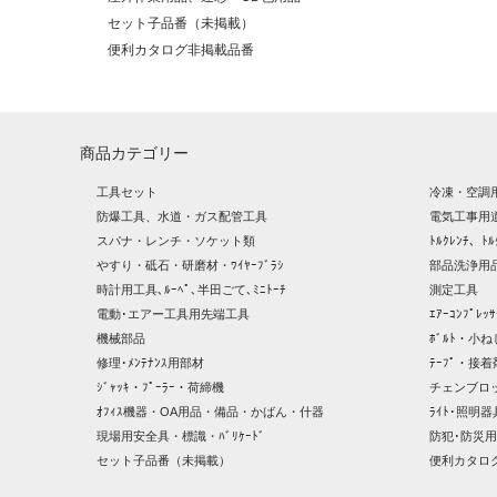
セット子品番（未掲載）
便利カタログ非掲載品番
商品カテゴリー
工具セット
冷凍・空調
防爆工具、水道・ガス配管工具
電気工事用
スパナ・レンチ・ソケット類
ﾄﾙｸﾚﾝﾁ、ﾄﾙ
やすり・砥石・研磨材・ﾜｲﾔｰﾌﾞﾗｼ
部品洗浄用品
時計用工具､ﾙｰﾍﾟ､半田ごて､ﾐﾆﾄｰﾁ
測定工具
電動･エアー工具用先端工具
ｴｱｰｺﾝﾌﾟﾚ
機械部品
ﾎﾞﾙﾄ・小ね
修理･ﾒﾝﾃﾅﾝｽ用部材
ﾃｰﾌﾟ・接着
ｼﾞｬｯｷ・ﾌﾟｰﾗｰ・荷締機
チェンブロ
ｵﾌｨｽ機器・OA用品・備品・かばん・什器
ﾗｲﾄ･照明
現場用安全具・標識・ﾊﾞﾘｹｰﾄﾞ
防犯･防災用
セット子品番（未掲載）
便利カタロ