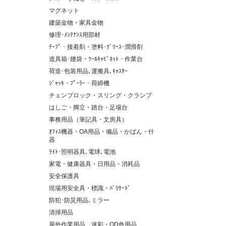
マグネット
建築金物・家具金物
修理･ﾒﾝﾃﾅﾝｽ用部材
ﾃｰﾌﾟ・接着剤・塗料･ｸﾞﾘｰｽ･潤滑剤
道具箱･腰袋・ﾂｰﾙｷｬﾋﾞﾈｯﾄ・作業台
荷造･包装用品､運搬具､ｷｬｽﾀｰ
ｼﾞｬｯｷ・ﾌﾟｰﾗｰ・荷締機
チェンブロック・スリング・クランプ
はしご・脚立・踏台・足場台
事務用品（筆記具・文房具）
ｵﾌｨｽ機器・OA用品・備品・かばん・什
器
ﾗｲﾄ･照明器具､電球､電池
家電・健康器具・日用品・消耗品
安全保護具
現場用安全具・標識・ﾊﾞﾘｹｰﾄﾞ
防犯･防災用品､ミラー
清掃用品
屋外作業用品、迷彩・OD色用品