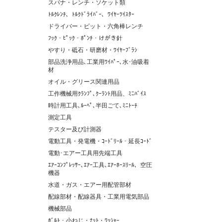
スパナ・レンチ・ソケット類
ﾄﾙｸﾚﾝﾁ、ﾄﾙｸﾄﾞﾗｲﾊﾞｰ、ﾜｲﾔｰﾂｲｽﾀｰ
ドライバー・ビット・六角棒レンチ
ﾌｯｸ・ﾋﾟｯｸ・ﾎﾟﾝﾁ・けがき針
やすり・砥石・研磨材・ﾜｲﾔｰﾌﾞﾗｼ
部品洗浄用品､工業用ﾜｲﾊﾟｰ､水･油吸着
材
オイル・グリース関連用品
工作機械用ｸﾗﾝﾌﾟ､ｸｰﾗﾝﾄ用品、ﾐﾆﾊﾞｲｽ
時計用工具､ﾙｰﾍﾟ､半田ごて､ﾐﾆﾄｰﾁ
測定工具
テスター及び計測器
電動工具・発電機・ｺｰﾄﾞﾘｰﾙ・延長ｺｰﾄﾞ
電動･エアー工具用先端工具
ｴｱｰｺﾝﾌﾟﾚｯｻｰ､ｴｱｰ工具､ｴｱｰﾎｰｽﾘｰﾙ、空圧
機器
水道・ガス・エアー用配管部材
配線部材・配線器具・工業用電気部品
機械部品
ﾎﾞﾙﾄ・小ねじ・ﾅｯﾄ・ﾜｯｼｬｰ