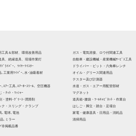
用工具＆部材、環境改善用品
ガス・電気溶接、ロウ付関連工具
道具、絶縁道具、現場作業灯
自動車・建設機械・産業機械ｻｰﾋﾞｽ工具
ｸﾄﾞﾗｲﾊﾞｰ、ﾜｲﾔｰﾂｲｽﾀｰ
ドライバー・ビット・六角棒レンチ
､工業用ﾜｲﾊﾟｰ､水･油吸着材
オイル・グリース関連用品
テスター及び計測器
ｯｻｰ､ｴｱｰ工具､ｴｱｰﾎｰｽﾘｰﾙ、空圧機器
水道・ガス・エアー用配管部材
じ・ﾅｯﾄ・ﾜｯｼｬｰ
マグネット
剤・塗料･ｸﾞﾘｰｽ･潤滑剤
道具箱･腰袋・ﾂｰﾙｷｬﾋﾞﾈｯﾄ・作業台
ック・スリング・クランプ
はしご・脚立・踏台・足場台
器具､電球､電池
家電・健康器具・日用品・消耗品
品､ミラー
清掃用品
グ非掲載品番