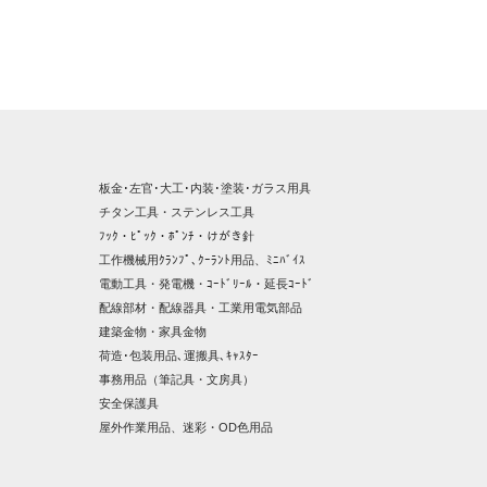
板金･左官･大工･内装･塗装･ガラス用具
チタン工具・ステンレス工具
ﾌｯｸ・ﾋﾟｯｸ・ﾎﾟﾝﾁ・けがき針
工作機械用ｸﾗﾝﾌﾟ､ｸｰﾗﾝﾄ用品、ﾐﾆﾊﾞｲｽ
電動工具・発電機・ｺｰﾄﾞﾘｰﾙ・延長ｺｰﾄﾞ
配線部材・配線器具・工業用電気部品
建築金物・家具金物
荷造･包装用品､運搬具､ｷｬｽﾀｰ
事務用品（筆記具・文房具）
安全保護具
屋外作業用品、迷彩・OD色用品