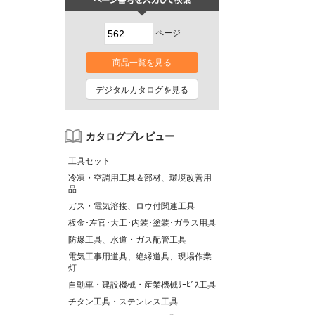
ページ
商品一覧を見る
デジタルカタログを見る
カタログプレビュー
工具セット
冷凍・空調用工具＆部材、環境改善用
品
ガス・電気溶接、ロウ付関連工具
板金･左官･大工･内装･塗装･ガラス用具
防爆工具、水道・ガス配管工具
電気工事用道具、絶縁道具、現場作業
灯
自動車・建設機械・産業機械ｻｰﾋﾞｽ工具
チタン工具・ステンレス工具