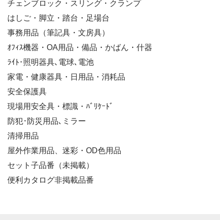
チェンブロック・スリング・クランプ
はしご・脚立・踏台・足場台
事務用品（筆記具・文房具）
ｵﾌｨｽ機器・OA用品・備品・かばん・什器
ﾗｲﾄ･照明器具､電球､電池
家電・健康器具・日用品・消耗品
安全保護具
現場用安全具・標識・ﾊﾞﾘｹｰﾄﾞ
防犯･防災用品､ミラー
清掃用品
屋外作業用品、迷彩・OD色用品
セット子品番（未掲載）
便利カタログ非掲載品番