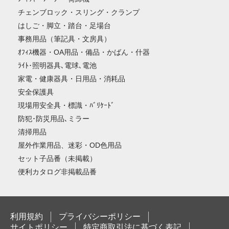
チェンブロック・スリング・クランプ
はしご・脚立・踏台・足場台
事務用品（筆記具・文房具）
ｵﾌｨｽ機器・OA用品・備品・かばん・什器
ﾗｲﾄ･照明器具､電球､電池
家電・健康器具・日用品・消耗品
安全保護具
現場用安全具・標識・ﾊﾞﾘｹｰﾄﾞ
防犯･防災用品､ミラー
清掃用品
屋外作業用品、迷彩・OD色用品
セット子品番（未掲載）
便利カタログ非掲載品番
利用規約
プライバシーポリシー
サイトポリシー
特定商取引法に基づく表記