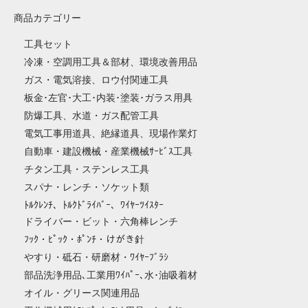
商品カテゴリー
工具セット
冷凍・空調用工具＆部材、環境改善用品
ガス・電気溶接、ロウ付関連工具
板金･左官･大工･内装･塗装･ガラス用具
防爆工具、水道・ガス配管工具
電気工事用道具、絶縁道具、現場作業灯
自動車・建設機械・産業機械ｻｰﾋﾞｽ工具
チタン工具・ステンレス工具
スパナ・レンチ・ソケット類
ﾄﾙｸﾚﾝﾁ、ﾄﾙｸﾄﾞﾗｲﾊﾞｰ、ﾜｲﾔｰﾂｲｽﾀｰ
ドライバー・ビット・六角棒レンチ
ﾌｯｸ・ﾋﾟｯｸ・ﾎﾟﾝﾁ・けがき針
やすり・砥石・研磨材・ﾜｲﾔｰﾌﾞﾗｼ
部品洗浄用品､工業用ﾜｲﾊﾟｰ､水･油吸着材
オイル・グリース関連用品