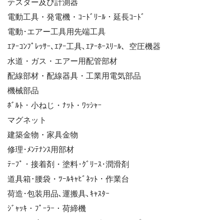
テスター及び計測器
電動工具・発電機・ｺｰﾄﾞﾘｰﾙ・延長ｺｰﾄﾞ
電動･エアー工具用先端工具
ｴｱｰｺﾝﾌﾟﾚｯｻｰ､ｴｱｰ工具､ｴｱｰﾎｰｽﾘｰﾙ、空圧機器
水道・ガス・エアー用配管部材
配線部材・配線器具・工業用電気部品
機械部品
ﾎﾞﾙﾄ・小ねじ・ﾅｯﾄ・ﾜｯｼｬｰ
マグネット
建築金物・家具金物
修理･ﾒﾝﾃﾅﾝｽ用部材
ﾃｰﾌﾟ・接着剤・塗料･ｸﾞﾘｰｽ･潤滑剤
道具箱･腰袋・ﾂｰﾙｷｬﾋﾞﾈｯﾄ・作業台
荷造･包装用品､運搬具､ｷｬｽﾀｰ
ｼﾞｬｯｷ・ﾌﾟｰﾗｰ・荷締機