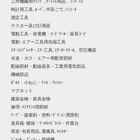
工作機械用ｸﾗﾝﾌﾟ､ｸｰﾗﾝﾄ用品、ﾐﾆﾊﾞｲｽ
時計用工具､ﾙｰﾍﾟ､半田ごて､ﾐﾆﾄｰﾁ
測定工具
テスター及び計測器
電動工具・発電機・ｺｰﾄﾞﾘｰﾙ・延長ｺｰﾄﾞ
電動･エアー工具用先端工具
ｴｱｰｺﾝﾌﾟﾚｯｻｰ､ｴｱｰ工具､ｴｱｰﾎｰｽﾘｰﾙ、空圧機器
水道・ガス・エアー用配管部材
配線部材・配線器具・工業用電気部品
機械部品
ﾎﾞﾙﾄ・小ねじ・ﾅｯﾄ・ﾜｯｼｬｰ
マグネット
建築金物・家具金物
修理･ﾒﾝﾃﾅﾝｽ用部材
ﾃｰﾌﾟ・接着剤・塗料･ｸﾞﾘｰｽ･潤滑剤
道具箱･腰袋・ﾂｰﾙｷｬﾋﾞﾈｯﾄ・作業台
荷造･包装用品､運搬具､ｷｬｽﾀｰ
ｼﾞｬｯｷ・ﾌﾟｰﾗｰ・荷締機