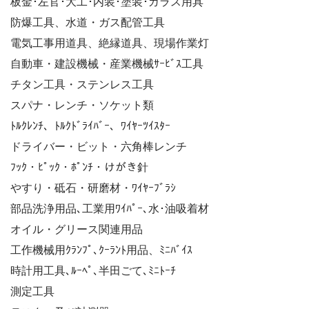
板金･左官･大工･内装･塗装･ガラス用具
防爆工具、水道・ガス配管工具
電気工事用道具、絶縁道具、現場作業灯
自動車・建設機械・産業機械ｻｰﾋﾞｽ工具
チタン工具・ステンレス工具
スパナ・レンチ・ソケット類
ﾄﾙｸﾚﾝﾁ、ﾄﾙｸﾄﾞﾗｲﾊﾞｰ、ﾜｲﾔｰﾂｲｽﾀｰ
ドライバー・ビット・六角棒レンチ
ﾌｯｸ・ﾋﾟｯｸ・ﾎﾟﾝﾁ・けがき針
やすり・砥石・研磨材・ﾜｲﾔｰﾌﾞﾗｼ
部品洗浄用品､工業用ﾜｲﾊﾟｰ､水･油吸着材
オイル・グリース関連用品
工作機械用ｸﾗﾝﾌﾟ､ｸｰﾗﾝﾄ用品、ﾐﾆﾊﾞｲｽ
時計用工具､ﾙｰﾍﾟ､半田ごて､ﾐﾆﾄｰﾁ
測定工具