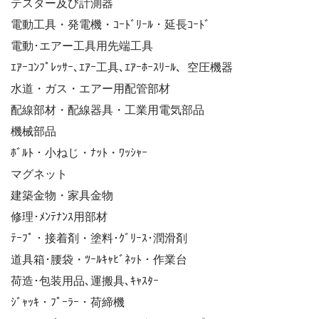
テスター及び計測器
電動工具・発電機・ｺｰﾄﾞﾘｰﾙ・延長ｺｰﾄﾞ
電動･エアー工具用先端工具
ｴｱｰｺﾝﾌﾟﾚｯｻｰ､ｴｱｰ工具､ｴｱｰﾎｰｽﾘｰﾙ、空圧機器
水道・ガス・エアー用配管部材
配線部材・配線器具・工業用電気部品
機械部品
ﾎﾞﾙﾄ・小ねじ・ﾅｯﾄ・ﾜｯｼｬｰ
マグネット
建築金物・家具金物
修理･ﾒﾝﾃﾅﾝｽ用部材
ﾃｰﾌﾟ・接着剤・塗料･ｸﾞﾘｰｽ･潤滑剤
道具箱･腰袋・ﾂｰﾙｷｬﾋﾞﾈｯﾄ・作業台
荷造･包装用品､運搬具､ｷｬｽﾀｰ
ｼﾞｬｯｷ・ﾌﾟｰﾗｰ・荷締機