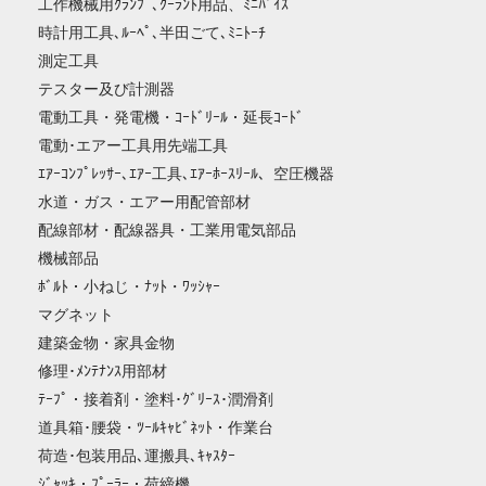
工作機械用ｸﾗﾝﾌﾟ､ｸｰﾗﾝﾄ用品、ﾐﾆﾊﾞｲｽ
時計用工具､ﾙｰﾍﾟ､半田ごて､ﾐﾆﾄｰﾁ
測定工具
テスター及び計測器
電動工具・発電機・ｺｰﾄﾞﾘｰﾙ・延長ｺｰﾄﾞ
電動･エアー工具用先端工具
ｴｱｰｺﾝﾌﾟﾚｯｻｰ､ｴｱｰ工具､ｴｱｰﾎｰｽﾘｰﾙ、空圧機器
水道・ガス・エアー用配管部材
配線部材・配線器具・工業用電気部品
機械部品
ﾎﾞﾙﾄ・小ねじ・ﾅｯﾄ・ﾜｯｼｬｰ
マグネット
建築金物・家具金物
修理･ﾒﾝﾃﾅﾝｽ用部材
ﾃｰﾌﾟ・接着剤・塗料･ｸﾞﾘｰｽ･潤滑剤
道具箱･腰袋・ﾂｰﾙｷｬﾋﾞﾈｯﾄ・作業台
荷造･包装用品､運搬具､ｷｬｽﾀｰ
ｼﾞｬｯｷ・ﾌﾟｰﾗｰ・荷締機