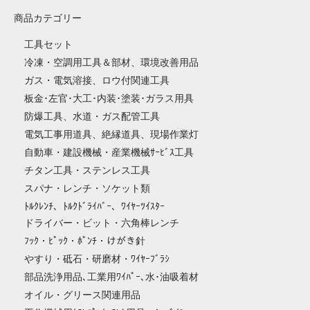
商品カテゴリー
工具セット
冷凍・空調用工具＆部材、環境改善用品
ガス・電気溶接、ロウ付関連工具
板金･左官･大工･内装･塗装･ガラス用具
防爆工具、水道・ガス配管工具
電気工事用道具、絶縁道具、現場作業灯
自動車・建設機械・産業機械ｻｰﾋﾞｽ工具
チタン工具・ステンレス工具
スパナ・レンチ・ソケット類
ﾄﾙｸﾚﾝﾁ、ﾄﾙｸﾄﾞﾗｲﾊﾞｰ、ﾜｲﾔｰﾂｲｽﾀｰ
ドライバー・ビット・六角棒レンチ
ﾌｯｸ・ﾋﾟｯｸ・ﾎﾟﾝﾁ・けがき針
やすり・砥石・研磨材・ﾜｲﾔｰﾌﾞﾗｼ
部品洗浄用品､工業用ﾜｲﾊﾟｰ､水･油吸着材
オイル・グリース関連用品