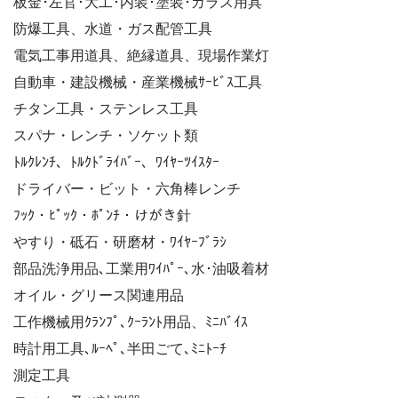
板金･左官･大工･内装･塗装･ガラス用具
防爆工具、水道・ガス配管工具
電気工事用道具、絶縁道具、現場作業灯
自動車・建設機械・産業機械ｻｰﾋﾞｽ工具
チタン工具・ステンレス工具
スパナ・レンチ・ソケット類
ﾄﾙｸﾚﾝﾁ、ﾄﾙｸﾄﾞﾗｲﾊﾞｰ、ﾜｲﾔｰﾂｲｽﾀｰ
ドライバー・ビット・六角棒レンチ
ﾌｯｸ・ﾋﾟｯｸ・ﾎﾟﾝﾁ・けがき針
やすり・砥石・研磨材・ﾜｲﾔｰﾌﾞﾗｼ
部品洗浄用品､工業用ﾜｲﾊﾟｰ､水･油吸着材
オイル・グリース関連用品
工作機械用ｸﾗﾝﾌﾟ､ｸｰﾗﾝﾄ用品、ﾐﾆﾊﾞｲｽ
時計用工具､ﾙｰﾍﾟ､半田ごて､ﾐﾆﾄｰﾁ
測定工具