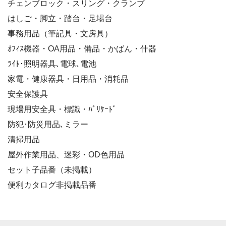
チェンブロック・スリング・クランプ
はしご・脚立・踏台・足場台
事務用品（筆記具・文房具）
ｵﾌｨｽ機器・OA用品・備品・かばん・什器
ﾗｲﾄ･照明器具､電球､電池
家電・健康器具・日用品・消耗品
安全保護具
現場用安全具・標識・ﾊﾞﾘｹｰﾄﾞ
防犯･防災用品､ミラー
清掃用品
屋外作業用品、迷彩・OD色用品
セット子品番（未掲載）
便利カタログ非掲載品番