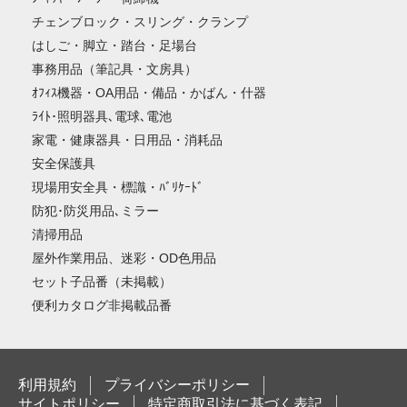
チェンブロック・スリング・クランプ
はしご・脚立・踏台・足場台
事務用品（筆記具・文房具）
ｵﾌｨｽ機器・OA用品・備品・かばん・什器
ﾗｲﾄ･照明器具､電球､電池
家電・健康器具・日用品・消耗品
安全保護具
現場用安全具・標識・ﾊﾞﾘｹｰﾄﾞ
防犯･防災用品､ミラー
清掃用品
屋外作業用品、迷彩・OD色用品
セット子品番（未掲載）
便利カタログ非掲載品番
利用規約
プライバシーポリシー
サイトポリシー
特定商取引法に基づく表記