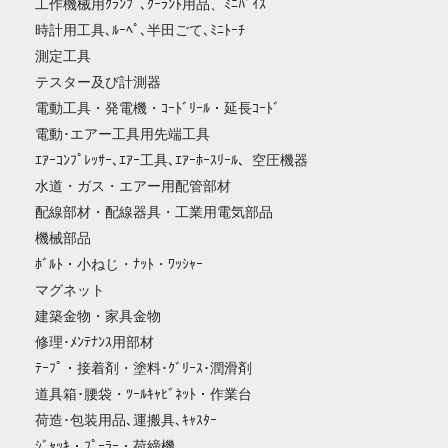
工作機械用ｸﾗﾝﾌﾟ､ｸｰﾗﾝﾄ用品、ﾐﾆﾊﾞｲｽ
時計用工具､ﾙｰﾍﾟ､半田ごて､ﾐﾆﾄｰﾁ
測定工具
テスター及び計測器
電動工具・発電機・ｺｰﾄﾞﾘｰﾙ・延長ｺｰﾄﾞ
電動･エアー工具用先端工具
ｴｱｰｺﾝﾌﾟﾚｯｻｰ､ｴｱｰ工具､ｴｱｰﾎｰｽﾘｰﾙ、空圧機器
水道・ガス・エアー用配管部材
配線部材・配線器具・工業用電気部品
機械部品
ﾎﾞﾙﾄ・小ねじ・ﾅｯﾄ・ﾜｯｼｬｰ
マグネット
建築金物・家具金物
修理･ﾒﾝﾃﾅﾝｽ用部材
ﾃｰﾌﾟ・接着剤・塗料･ｸﾞﾘｰｽ･潤滑剤
道具箱･腰袋・ﾂｰﾙｷｬﾋﾞﾈｯﾄ・作業台
荷造･包装用品､運搬具､ｷｬｽﾀｰ
ｼﾞｬｯｷ・ﾌﾟｰﾗｰ・荷締機