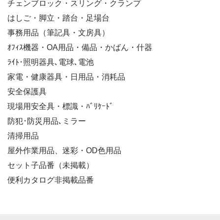
チェンブロック・スリング・クランプ
はしご・脚立・踏台・足場台
事務用品（筆記具・文房具）
ｵﾌｨｽ機器・OA用品・備品・かばん・什器
ﾗｲﾄ･照明器具､電球､電池
家電・健康器具・日用品・消耗品
安全保護具
現場用安全具・標識・ﾊﾞﾘｹｰﾄﾞ
防犯･防災用品､ミラー
清掃用品
屋外作業用品、迷彩・OD色用品
セット子品番（未掲載）
便利カタログ非掲載品番