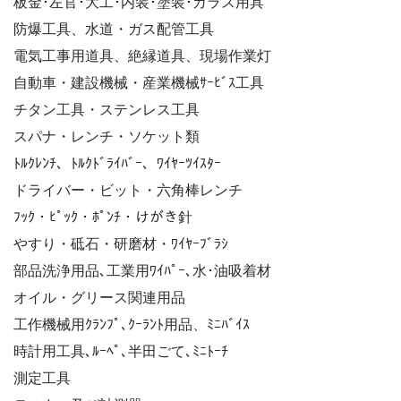
板金･左官･大工･内装･塗装･ガラス用具
防爆工具、水道・ガス配管工具
電気工事用道具、絶縁道具、現場作業灯
自動車・建設機械・産業機械ｻｰﾋﾞｽ工具
チタン工具・ステンレス工具
スパナ・レンチ・ソケット類
ﾄﾙｸﾚﾝﾁ、ﾄﾙｸﾄﾞﾗｲﾊﾞｰ、ﾜｲﾔｰﾂｲｽﾀｰ
ドライバー・ビット・六角棒レンチ
ﾌｯｸ・ﾋﾟｯｸ・ﾎﾟﾝﾁ・けがき針
やすり・砥石・研磨材・ﾜｲﾔｰﾌﾞﾗｼ
部品洗浄用品､工業用ﾜｲﾊﾟｰ､水･油吸着材
オイル・グリース関連用品
工作機械用ｸﾗﾝﾌﾟ､ｸｰﾗﾝﾄ用品、ﾐﾆﾊﾞｲｽ
時計用工具､ﾙｰﾍﾟ､半田ごて､ﾐﾆﾄｰﾁ
測定工具