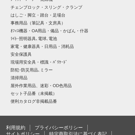
チェンブロック・スリング・クランプ
はしご・脚立・踏台・足場台
事務用品（筆記具・文房具）
ｵﾌｨｽ機器・OA用品・備品・かばん・什器
ﾗｲﾄ･照明器具､電球､電池
家電・健康器具・日用品・消耗品
安全保護具
現場用安全具・標識・ﾊﾞﾘｹｰﾄﾞ
防犯･防災用品､ミラー
清掃用品
屋外作業用品、迷彩・OD色用品
セット子品番（未掲載）
便利カタログ非掲載品番
利用規約
プライバシーポリシー
サイトポリシー
特定商取引法に基づく表記