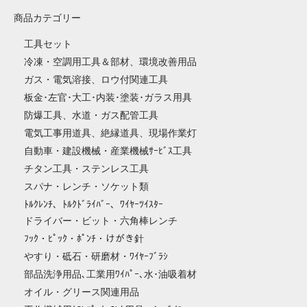
商品カテゴリー
工具セット
冷凍・空調用工具＆部材、環境改善用品
ガス・電気溶接、ロウ付関連工具
板金･左官･大工･内装･塗装･ガラス用具
防爆工具、水道・ガス配管工具
電気工事用道具、絶縁道具、現場作業灯
自動車・建設機械・産業機械ｻｰﾋﾞｽ工具
チタン工具・ステンレス工具
スパナ・レンチ・ソケット類
ﾄﾙｸﾚﾝﾁ、ﾄﾙｸﾄﾞﾗｲﾊﾞｰ、ﾜｲﾔｰﾂｲｽﾀｰ
ドライバー・ビット・六角棒レンチ
ﾌｯｸ・ﾋﾟｯｸ・ﾎﾟﾝﾁ・けがき針
やすり・砥石・研磨材・ﾜｲﾔｰﾌﾞﾗｼ
部品洗浄用品､工業用ﾜｲﾊﾟｰ､水･油吸着材
オイル・グリース関連用品