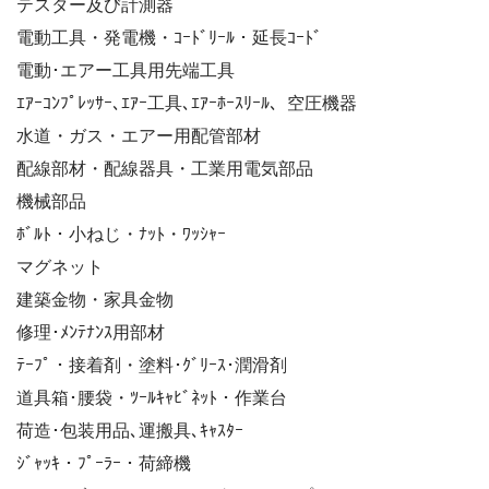
テスター及び計測器
電動工具・発電機・ｺｰﾄﾞﾘｰﾙ・延長ｺｰﾄﾞ
電動･エアー工具用先端工具
ｴｱｰｺﾝﾌﾟﾚｯｻｰ､ｴｱｰ工具､ｴｱｰﾎｰｽﾘｰﾙ、空圧機器
水道・ガス・エアー用配管部材
配線部材・配線器具・工業用電気部品
機械部品
ﾎﾞﾙﾄ・小ねじ・ﾅｯﾄ・ﾜｯｼｬｰ
マグネット
建築金物・家具金物
修理･ﾒﾝﾃﾅﾝｽ用部材
ﾃｰﾌﾟ・接着剤・塗料･ｸﾞﾘｰｽ･潤滑剤
道具箱･腰袋・ﾂｰﾙｷｬﾋﾞﾈｯﾄ・作業台
荷造･包装用品､運搬具､ｷｬｽﾀｰ
ｼﾞｬｯｷ・ﾌﾟｰﾗｰ・荷締機