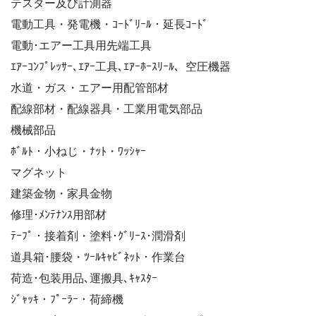
テスター及び計測器
電動工具・発電機・ｺｰﾄﾞﾘｰﾙ・延長ｺｰﾄﾞ
電動･エアー工具用先端工具
ｴｱｰｺﾝﾌﾟﾚｯｻｰ､ｴｱｰ工具､ｴｱｰﾎｰｽﾘｰﾙ、空圧機器
水道・ガス・エアー用配管部材
配線部材・配線器具・工業用電気部品
機械部品
ﾎﾞﾙﾄ・小ねじ・ﾅｯﾄ・ﾜｯｼｬｰ
マグネット
建築金物・家具金物
修理･ﾒﾝﾃﾅﾝｽ用部材
ﾃｰﾌﾟ・接着剤・塗料･ｸﾞﾘｰｽ･潤滑剤
道具箱･腰袋・ﾂｰﾙｷｬﾋﾞﾈｯﾄ・作業台
荷造･包装用品､運搬具､ｷｬｽﾀｰ
ｼﾞｬｯｷ・ﾌﾟｰﾗｰ・荷締機