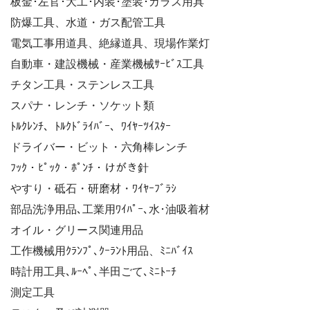
板金･左官･大工･内装･塗装･ガラス用具
防爆工具、水道・ガス配管工具
電気工事用道具、絶縁道具、現場作業灯
自動車・建設機械・産業機械ｻｰﾋﾞｽ工具
チタン工具・ステンレス工具
スパナ・レンチ・ソケット類
ﾄﾙｸﾚﾝﾁ、ﾄﾙｸﾄﾞﾗｲﾊﾞｰ、ﾜｲﾔｰﾂｲｽﾀｰ
ドライバー・ビット・六角棒レンチ
ﾌｯｸ・ﾋﾟｯｸ・ﾎﾟﾝﾁ・けがき針
やすり・砥石・研磨材・ﾜｲﾔｰﾌﾞﾗｼ
部品洗浄用品､工業用ﾜｲﾊﾟｰ､水･油吸着材
オイル・グリース関連用品
工作機械用ｸﾗﾝﾌﾟ､ｸｰﾗﾝﾄ用品、ﾐﾆﾊﾞｲｽ
時計用工具､ﾙｰﾍﾟ､半田ごて､ﾐﾆﾄｰﾁ
測定工具