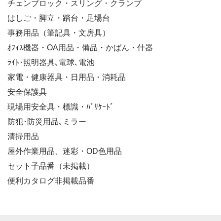
チェンブロック・スリング・クランプ
はしご・脚立・踏台・足場台
事務用品（筆記具・文房具）
ｵﾌｨｽ機器・OA用品・備品・かばん・什器
ﾗｲﾄ･照明器具､電球､電池
家電・健康器具・日用品・消耗品
安全保護具
現場用安全具・標識・ﾊﾞﾘｹｰﾄﾞ
防犯･防災用品､ミラー
清掃用品
屋外作業用品、迷彩・OD色用品
セット子品番（未掲載）
便利カタログ非掲載品番