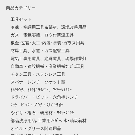
商品カテゴリー
工具セット
冷凍・空調用工具＆部材、環境改善用品
ガス・電気溶接、ロウ付関連工具
板金･左官･大工･内装･塗装･ガラス用具
防爆工具、水道・ガス配管工具
電気工事用道具、絶縁道具、現場作業灯
自動車・建設機械・産業機械ｻｰﾋﾞｽ工具
チタン工具・ステンレス工具
スパナ・レンチ・ソケット類
ﾄﾙｸﾚﾝﾁ、ﾄﾙｸﾄﾞﾗｲﾊﾞｰ、ﾜｲﾔｰﾂｲｽﾀｰ
ドライバー・ビット・六角棒レンチ
ﾌｯｸ・ﾋﾟｯｸ・ﾎﾟﾝﾁ・けがき針
やすり・砥石・研磨材・ﾜｲﾔｰﾌﾞﾗｼ
部品洗浄用品､工業用ﾜｲﾊﾟｰ､水･油吸着材
オイル・グリース関連用品