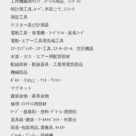
工作機械用ｸﾗﾝﾌﾟ､ｸｰﾗﾝﾄ用品、ﾐﾆﾊﾞｲｽ
時計用工具､ﾙｰﾍﾟ､半田ごて､ﾐﾆﾄｰﾁ
測定工具
テスター及び計測器
電動工具・発電機・ｺｰﾄﾞﾘｰﾙ・延長ｺｰﾄﾞ
電動･エアー工具用先端工具
ｴｱｰｺﾝﾌﾟﾚｯｻｰ､ｴｱｰ工具､ｴｱｰﾎｰｽﾘｰﾙ、空圧機器
水道・ガス・エアー用配管部材
配線部材・配線器具・工業用電気部品
機械部品
ﾎﾞﾙﾄ・小ねじ・ﾅｯﾄ・ﾜｯｼｬｰ
マグネット
建築金物・家具金物
修理･ﾒﾝﾃﾅﾝｽ用部材
ﾃｰﾌﾟ・接着剤・塗料･ｸﾞﾘｰｽ･潤滑剤
道具箱･腰袋・ﾂｰﾙｷｬﾋﾞﾈｯﾄ・作業台
荷造･包装用品､運搬具､ｷｬｽﾀｰ
ｼﾞｬｯｷ・ﾌﾟｰﾗｰ・荷締機