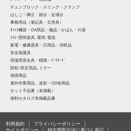
チェンブロック・スリング・クランプ
はしご・脚立・踏台・足場台
事務用品（筆記具・文房具）
ｵﾌｨｽ機器・OA用品・備品・かばん・什器
ﾗｲﾄ･照明器具､電球､電池
家電・健康器具・日用品・消耗品
安全保護具
現場用安全具・標識・ﾊﾞﾘｹｰﾄﾞ
防犯･防災用品､ミラー
清掃用品
屋外作業用品、迷彩・OD色用品
セット子品番（未掲載）
便利カタログ非掲載品番
利用規約
プライバシーポリシー
サイトポリシー
特定商取引法に基づく表記