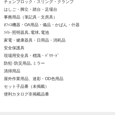
チェンブロック・スリング・クランプ
はしご・脚立・踏台・足場台
事務用品（筆記具・文房具）
ｵﾌｨｽ機器・OA用品・備品・かばん・什器
ﾗｲﾄ･照明器具､電球､電池
家電・健康器具・日用品・消耗品
安全保護具
現場用安全具・標識・ﾊﾞﾘｹｰﾄﾞ
防犯･防災用品､ミラー
清掃用品
屋外作業用品、迷彩・OD色用品
セット子品番（未掲載）
便利カタログ非掲載品番