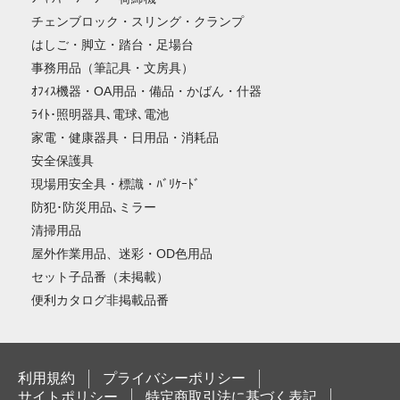
チェンブロック・スリング・クランプ
はしご・脚立・踏台・足場台
事務用品（筆記具・文房具）
ｵﾌｨｽ機器・OA用品・備品・かばん・什器
ﾗｲﾄ･照明器具､電球､電池
家電・健康器具・日用品・消耗品
安全保護具
現場用安全具・標識・ﾊﾞﾘｹｰﾄﾞ
防犯･防災用品､ミラー
清掃用品
屋外作業用品、迷彩・OD色用品
セット子品番（未掲載）
便利カタログ非掲載品番
利用規約
プライバシーポリシー
サイトポリシー
特定商取引法に基づく表記