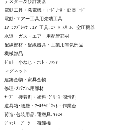
テスター及び計測器
電動工具・発電機・ｺｰﾄﾞﾘｰﾙ・延長ｺｰﾄﾞ
電動･エアー工具用先端工具
ｴｱｰｺﾝﾌﾟﾚｯｻｰ､ｴｱｰ工具､ｴｱｰﾎｰｽﾘｰﾙ、空圧機器
水道・ガス・エアー用配管部材
配線部材・配線器具・工業用電気部品
機械部品
ﾎﾞﾙﾄ・小ねじ・ﾅｯﾄ・ﾜｯｼｬｰ
マグネット
建築金物・家具金物
修理･ﾒﾝﾃﾅﾝｽ用部材
ﾃｰﾌﾟ・接着剤・塗料･ｸﾞﾘｰｽ･潤滑剤
道具箱･腰袋・ﾂｰﾙｷｬﾋﾞﾈｯﾄ・作業台
荷造･包装用品､運搬具､ｷｬｽﾀｰ
ｼﾞｬｯｷ・ﾌﾟｰﾗｰ・荷締機