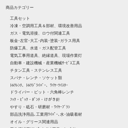
商品カテゴリー
工具セット
冷凍・空調用工具＆部材、環境改善用品
ガス・電気溶接、ロウ付関連工具
板金･左官･大工･内装･塗装･ガラス用具
防爆工具、水道・ガス配管工具
電気工事用道具、絶縁道具、現場作業灯
自動車・建設機械・産業機械ｻｰﾋﾞｽ工具
チタン工具・ステンレス工具
スパナ・レンチ・ソケット類
ﾄﾙｸﾚﾝﾁ、ﾄﾙｸﾄﾞﾗｲﾊﾞｰ、ﾜｲﾔｰﾂｲｽﾀｰ
ドライバー・ビット・六角棒レンチ
ﾌｯｸ・ﾋﾟｯｸ・ﾎﾟﾝﾁ・けがき針
やすり・砥石・研磨材・ﾜｲﾔｰﾌﾞﾗｼ
部品洗浄用品､工業用ﾜｲﾊﾟｰ､水･油吸着材
オイル・グリース関連用品