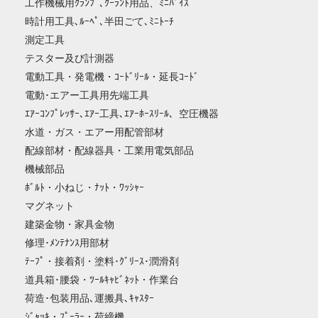
工作機械用ｸﾗﾝﾌﾟ､ｸｰﾗﾝﾄ用品、ﾐﾆﾊﾞｲｽ
時計用工具､ﾙｰﾍﾟ､半田ごて､ﾐﾆﾄｰﾁ
測定工具
テスター及び計測器
電動工具・発電機・ｺｰﾄﾞﾘｰﾙ・延長ｺｰﾄﾞ
電動･エアー工具用先端工具
ｴｱｰｺﾝﾌﾟﾚｯｻｰ､ｴｱｰ工具､ｴｱｰﾎｰｽﾘｰﾙ、空圧機器
水道・ガス・エアー用配管部材
配線部材・配線器具・工業用電気部品
機械部品
ﾎﾞﾙﾄ・小ねじ・ﾅｯﾄ・ﾜｯｼｬｰ
マグネット
建築金物・家具金物
修理･ﾒﾝﾃﾅﾝｽ用部材
ﾃｰﾌﾟ・接着剤・塗料･ｸﾞﾘｰｽ･潤滑剤
道具箱･腰袋・ﾂｰﾙｷｬﾋﾞﾈｯﾄ・作業台
荷造･包装用品､運搬具､ｷｬｽﾀｰ
ｼﾞｬｯｷ・ﾌﾟｰﾗｰ・荷締機