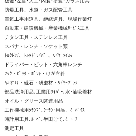
板金･左官･大工･内装･塗装･ガラス用具
防爆工具、水道・ガス配管工具
電気工事用道具、絶縁道具、現場作業灯
自動車・建設機械・産業機械ｻｰﾋﾞｽ工具
チタン工具・ステンレス工具
スパナ・レンチ・ソケット類
ﾄﾙｸﾚﾝﾁ、ﾄﾙｸﾄﾞﾗｲﾊﾞｰ、ﾜｲﾔｰﾂｲｽﾀｰ
ドライバー・ビット・六角棒レンチ
ﾌｯｸ・ﾋﾟｯｸ・ﾎﾟﾝﾁ・けがき針
やすり・砥石・研磨材・ﾜｲﾔｰﾌﾞﾗｼ
部品洗浄用品､工業用ﾜｲﾊﾟｰ､水･油吸着材
オイル・グリース関連用品
工作機械用ｸﾗﾝﾌﾟ､ｸｰﾗﾝﾄ用品、ﾐﾆﾊﾞｲｽ
時計用工具､ﾙｰﾍﾟ､半田ごて､ﾐﾆﾄｰﾁ
測定工具