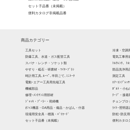
セット子品番（未掲載）
便利カタログ非掲載品番
商品カテゴリー
工具セット
冷凍・空調
防爆工具、水道・ガス配管工具
電気工事用
スパナ・レンチ・ソケット類
ﾄﾙｸﾚﾝﾁ、ﾄﾙ
やすり・砥石・研磨材・ﾜｲﾔｰﾌﾞﾗｼ
部品洗浄用品
時計用工具､ﾙｰﾍﾟ､半田ごて､ﾐﾆﾄｰﾁ
測定工具
電動･エアー工具用先端工具
ｴｱｰｺﾝﾌﾟﾚ
機械部品
ﾎﾞﾙﾄ・小ね
修理･ﾒﾝﾃﾅﾝｽ用部材
ﾃｰﾌﾟ・接着
ｼﾞｬｯｷ・ﾌﾟｰﾗｰ・荷締機
チェンブロ
ｵﾌｨｽ機器・OA用品・備品・かばん・什器
ﾗｲﾄ･照明
現場用安全具・標識・ﾊﾞﾘｹｰﾄﾞ
防犯･防災用
セット子品番（未掲載）
便利カタロ