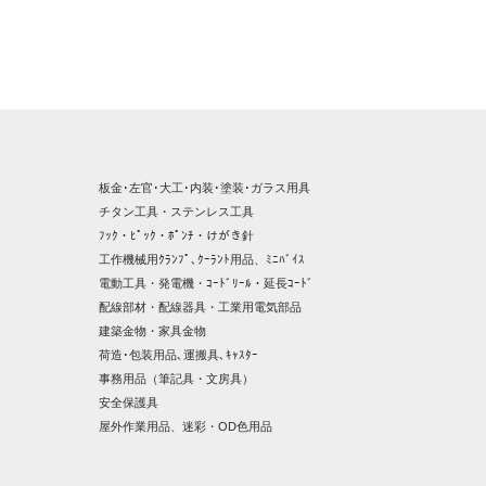
板金･左官･大工･内装･塗装･ガラス用具
チタン工具・ステンレス工具
ﾌｯｸ・ﾋﾟｯｸ・ﾎﾟﾝﾁ・けがき針
工作機械用ｸﾗﾝﾌﾟ､ｸｰﾗﾝﾄ用品、ﾐﾆﾊﾞｲｽ
電動工具・発電機・ｺｰﾄﾞﾘｰﾙ・延長ｺｰﾄﾞ
配線部材・配線器具・工業用電気部品
建築金物・家具金物
荷造･包装用品､運搬具､ｷｬｽﾀｰ
事務用品（筆記具・文房具）
安全保護具
屋外作業用品、迷彩・OD色用品