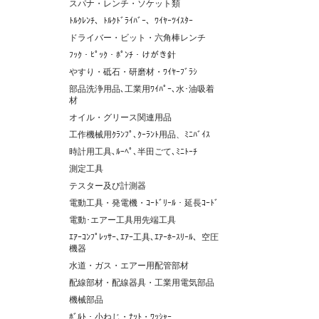
スパナ・レンチ・ソケット類
ﾄﾙｸﾚﾝﾁ、ﾄﾙｸﾄﾞﾗｲﾊﾞｰ、ﾜｲﾔｰﾂｲｽﾀｰ
ドライバー・ビット・六角棒レンチ
ﾌｯｸ・ﾋﾟｯｸ・ﾎﾟﾝﾁ・けがき針
やすり・砥石・研磨材・ﾜｲﾔｰﾌﾞﾗｼ
部品洗浄用品､工業用ﾜｲﾊﾟｰ､水･油吸着
材
オイル・グリース関連用品
工作機械用ｸﾗﾝﾌﾟ､ｸｰﾗﾝﾄ用品、ﾐﾆﾊﾞｲｽ
時計用工具､ﾙｰﾍﾟ､半田ごて､ﾐﾆﾄｰﾁ
測定工具
テスター及び計測器
電動工具・発電機・ｺｰﾄﾞﾘｰﾙ・延長ｺｰﾄﾞ
電動･エアー工具用先端工具
ｴｱｰｺﾝﾌﾟﾚｯｻｰ､ｴｱｰ工具､ｴｱｰﾎｰｽﾘｰﾙ、空圧
機器
水道・ガス・エアー用配管部材
配線部材・配線器具・工業用電気部品
機械部品
ﾎﾞﾙﾄ・小ねじ・ﾅｯﾄ・ﾜｯｼｬｰ