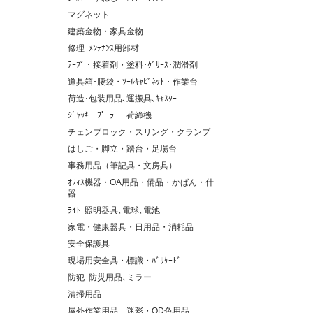
マグネット
建築金物・家具金物
修理･ﾒﾝﾃﾅﾝｽ用部材
ﾃｰﾌﾟ・接着剤・塗料･ｸﾞﾘｰｽ･潤滑剤
道具箱･腰袋・ﾂｰﾙｷｬﾋﾞﾈｯﾄ・作業台
荷造･包装用品､運搬具､ｷｬｽﾀｰ
ｼﾞｬｯｷ・ﾌﾟｰﾗｰ・荷締機
チェンブロック・スリング・クランプ
はしご・脚立・踏台・足場台
事務用品（筆記具・文房具）
ｵﾌｨｽ機器・OA用品・備品・かばん・什
器
ﾗｲﾄ･照明器具､電球､電池
家電・健康器具・日用品・消耗品
安全保護具
現場用安全具・標識・ﾊﾞﾘｹｰﾄﾞ
防犯･防災用品､ミラー
清掃用品
屋外作業用品、迷彩・OD色用品