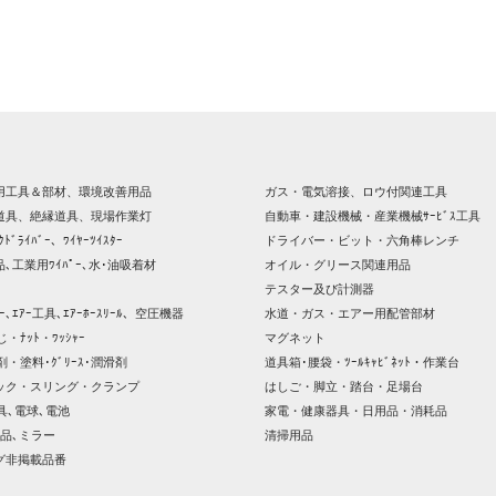
用工具＆部材、環境改善用品
ガス・電気溶接、ロウ付関連工具
道具、絶縁道具、現場作業灯
自動車・建設機械・産業機械ｻｰﾋﾞｽ工具
ｸﾄﾞﾗｲﾊﾞｰ、ﾜｲﾔｰﾂｲｽﾀｰ
ドライバー・ビット・六角棒レンチ
､工業用ﾜｲﾊﾟｰ､水･油吸着材
オイル・グリース関連用品
テスター及び計測器
ｯｻｰ､ｴｱｰ工具､ｴｱｰﾎｰｽﾘｰﾙ、空圧機器
水道・ガス・エアー用配管部材
じ・ﾅｯﾄ・ﾜｯｼｬｰ
マグネット
剤・塗料･ｸﾞﾘｰｽ･潤滑剤
道具箱･腰袋・ﾂｰﾙｷｬﾋﾞﾈｯﾄ・作業台
ック・スリング・クランプ
はしご・脚立・踏台・足場台
器具､電球､電池
家電・健康器具・日用品・消耗品
品､ミラー
清掃用品
グ非掲載品番