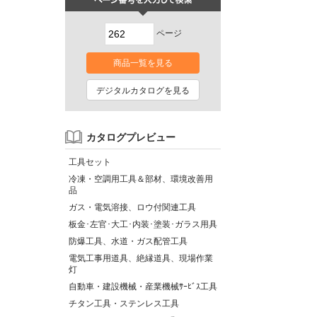
ページ
商品一覧を見る
デジタルカタログを見る
カタログプレビュー
工具セット
冷凍・空調用工具＆部材、環境改善用
品
ガス・電気溶接、ロウ付関連工具
板金･左官･大工･内装･塗装･ガラス用具
防爆工具、水道・ガス配管工具
電気工事用道具、絶縁道具、現場作業
灯
自動車・建設機械・産業機械ｻｰﾋﾞｽ工具
チタン工具・ステンレス工具