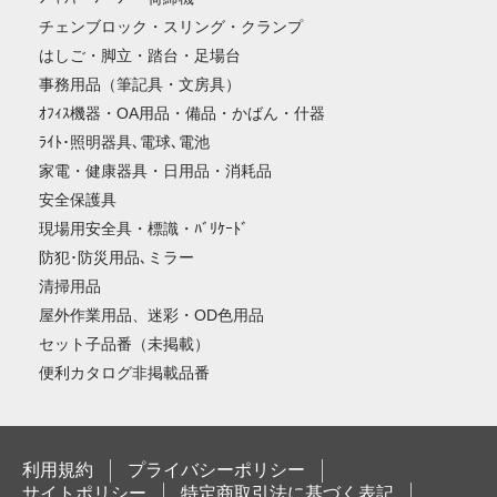
チェンブロック・スリング・クランプ
はしご・脚立・踏台・足場台
事務用品（筆記具・文房具）
ｵﾌｨｽ機器・OA用品・備品・かばん・什器
ﾗｲﾄ･照明器具､電球､電池
家電・健康器具・日用品・消耗品
安全保護具
現場用安全具・標識・ﾊﾞﾘｹｰﾄﾞ
防犯･防災用品､ミラー
清掃用品
屋外作業用品、迷彩・OD色用品
セット子品番（未掲載）
便利カタログ非掲載品番
利用規約
プライバシーポリシー
サイトポリシー
特定商取引法に基づく表記