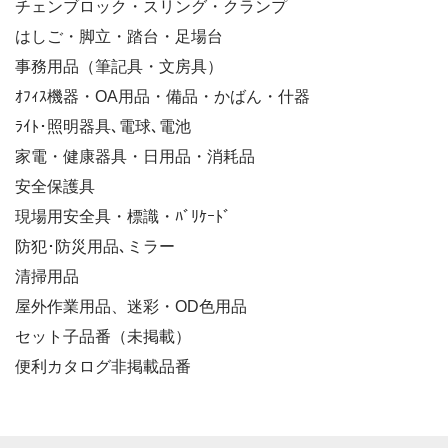
チェンブロック・スリング・クランプ
はしご・脚立・踏台・足場台
事務用品（筆記具・文房具）
ｵﾌｨｽ機器・OA用品・備品・かばん・什器
ﾗｲﾄ･照明器具､電球､電池
家電・健康器具・日用品・消耗品
安全保護具
現場用安全具・標識・ﾊﾞﾘｹｰﾄﾞ
防犯･防災用品､ミラー
清掃用品
屋外作業用品、迷彩・OD色用品
セット子品番（未掲載）
便利カタログ非掲載品番