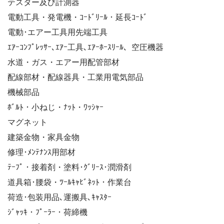
テスター及び計測器
電動工具・発電機・ｺｰﾄﾞﾘｰﾙ・延長ｺｰﾄﾞ
電動･エアー工具用先端工具
ｴｱｰｺﾝﾌﾟﾚｯｻｰ､ｴｱｰ工具､ｴｱｰﾎｰｽﾘｰﾙ、空圧機器
水道・ガス・エアー用配管部材
配線部材・配線器具・工業用電気部品
機械部品
ﾎﾞﾙﾄ・小ねじ・ﾅｯﾄ・ﾜｯｼｬｰ
マグネット
建築金物・家具金物
修理･ﾒﾝﾃﾅﾝｽ用部材
ﾃｰﾌﾟ・接着剤・塗料･ｸﾞﾘｰｽ･潤滑剤
道具箱･腰袋・ﾂｰﾙｷｬﾋﾞﾈｯﾄ・作業台
荷造･包装用品､運搬具､ｷｬｽﾀｰ
ｼﾞｬｯｷ・ﾌﾟｰﾗｰ・荷締機