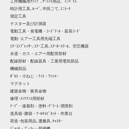
工作機械用ｸﾗﾝﾌﾟ､ｸｰﾗﾝﾄ用品、ﾐﾆﾊﾞｲｽ
時計用工具､ﾙｰﾍﾟ､半田ごて､ﾐﾆﾄｰﾁ
測定工具
テスター及び計測器
電動工具・発電機・ｺｰﾄﾞﾘｰﾙ・延長ｺｰﾄﾞ
電動･エアー工具用先端工具
ｴｱｰｺﾝﾌﾟﾚｯｻｰ､ｴｱｰ工具､ｴｱｰﾎｰｽﾘｰﾙ、空圧機器
水道・ガス・エアー用配管部材
配線部材・配線器具・工業用電気部品
機械部品
ﾎﾞﾙﾄ・小ねじ・ﾅｯﾄ・ﾜｯｼｬｰ
マグネット
建築金物・家具金物
修理･ﾒﾝﾃﾅﾝｽ用部材
ﾃｰﾌﾟ・接着剤・塗料･ｸﾞﾘｰｽ･潤滑剤
道具箱･腰袋・ﾂｰﾙｷｬﾋﾞﾈｯﾄ・作業台
荷造･包装用品､運搬具､ｷｬｽﾀｰ
ｼﾞｬｯｷ・ﾌﾟｰﾗｰ・荷締機