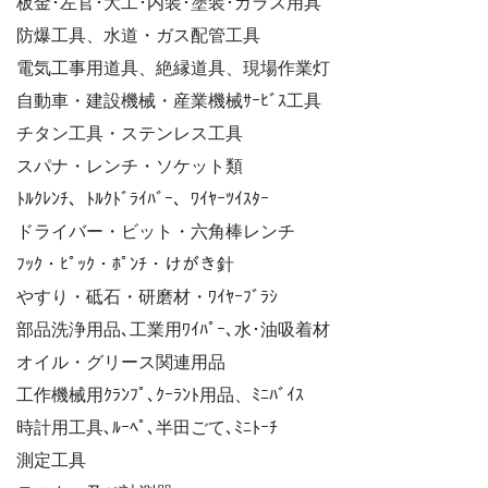
板金･左官･大工･内装･塗装･ガラス用具
防爆工具、水道・ガス配管工具
電気工事用道具、絶縁道具、現場作業灯
自動車・建設機械・産業機械ｻｰﾋﾞｽ工具
チタン工具・ステンレス工具
スパナ・レンチ・ソケット類
ﾄﾙｸﾚﾝﾁ、ﾄﾙｸﾄﾞﾗｲﾊﾞｰ、ﾜｲﾔｰﾂｲｽﾀｰ
ドライバー・ビット・六角棒レンチ
ﾌｯｸ・ﾋﾟｯｸ・ﾎﾟﾝﾁ・けがき針
やすり・砥石・研磨材・ﾜｲﾔｰﾌﾞﾗｼ
部品洗浄用品､工業用ﾜｲﾊﾟｰ､水･油吸着材
オイル・グリース関連用品
工作機械用ｸﾗﾝﾌﾟ､ｸｰﾗﾝﾄ用品、ﾐﾆﾊﾞｲｽ
時計用工具､ﾙｰﾍﾟ､半田ごて､ﾐﾆﾄｰﾁ
測定工具