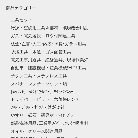
商品カテゴリー
工具セット
冷凍・空調用工具＆部材、環境改善用品
ガス・電気溶接、ロウ付関連工具
板金･左官･大工･内装･塗装･ガラス用具
防爆工具、水道・ガス配管工具
電気工事用道具、絶縁道具、現場作業灯
自動車・建設機械・産業機械ｻｰﾋﾞｽ工具
チタン工具・ステンレス工具
スパナ・レンチ・ソケット類
ﾄﾙｸﾚﾝﾁ、ﾄﾙｸﾄﾞﾗｲﾊﾞｰ、ﾜｲﾔｰﾂｲｽﾀｰ
ドライバー・ビット・六角棒レンチ
ﾌｯｸ・ﾋﾟｯｸ・ﾎﾟﾝﾁ・けがき針
やすり・砥石・研磨材・ﾜｲﾔｰﾌﾞﾗｼ
部品洗浄用品､工業用ﾜｲﾊﾟｰ､水･油吸着材
オイル・グリース関連用品