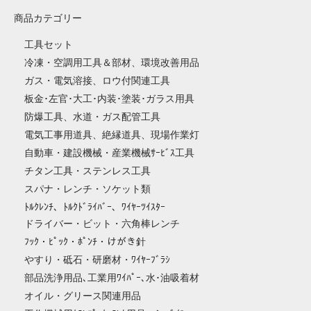
商品カテゴリー
工具セット
冷凍・空調用工具＆部材、環境改善用品
ガス・電気溶接、ロウ付関連工具
板金･左官･大工･内装･塗装･ガラス用具
防爆工具、水道・ガス配管工具
電気工事用道具、絶縁道具、現場作業灯
自動車・建設機械・産業機械ｻｰﾋﾞｽ工具
チタン工具・ステンレス工具
スパナ・レンチ・ソケット類
ﾄﾙｸﾚﾝﾁ、ﾄﾙｸﾄﾞﾗｲﾊﾞｰ、ﾜｲﾔｰﾂｲｽﾀｰ
ドライバー・ビット・六角棒レンチ
ﾌｯｸ・ﾋﾟｯｸ・ﾎﾟﾝﾁ・けがき針
やすり・砥石・研磨材・ﾜｲﾔｰﾌﾞﾗｼ
部品洗浄用品､工業用ﾜｲﾊﾟｰ､水･油吸着材
オイル・グリース関連用品