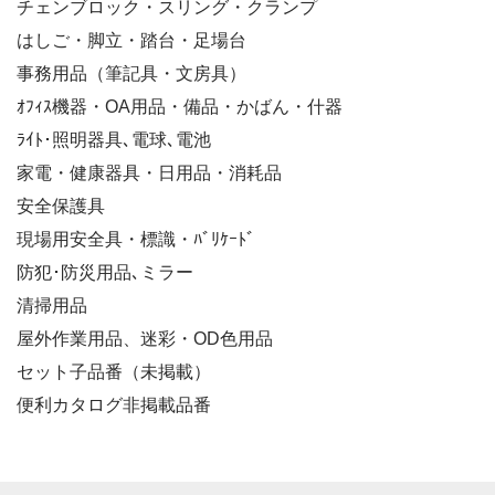
チェンブロック・スリング・クランプ
はしご・脚立・踏台・足場台
事務用品（筆記具・文房具）
ｵﾌｨｽ機器・OA用品・備品・かばん・什器
ﾗｲﾄ･照明器具､電球､電池
家電・健康器具・日用品・消耗品
安全保護具
現場用安全具・標識・ﾊﾞﾘｹｰﾄﾞ
防犯･防災用品､ミラー
清掃用品
屋外作業用品、迷彩・OD色用品
セット子品番（未掲載）
便利カタログ非掲載品番