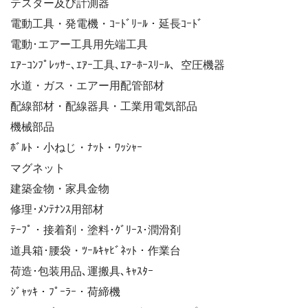
テスター及び計測器
電動工具・発電機・ｺｰﾄﾞﾘｰﾙ・延長ｺｰﾄﾞ
電動･エアー工具用先端工具
ｴｱｰｺﾝﾌﾟﾚｯｻｰ､ｴｱｰ工具､ｴｱｰﾎｰｽﾘｰﾙ、空圧機器
水道・ガス・エアー用配管部材
配線部材・配線器具・工業用電気部品
機械部品
ﾎﾞﾙﾄ・小ねじ・ﾅｯﾄ・ﾜｯｼｬｰ
マグネット
建築金物・家具金物
修理･ﾒﾝﾃﾅﾝｽ用部材
ﾃｰﾌﾟ・接着剤・塗料･ｸﾞﾘｰｽ･潤滑剤
道具箱･腰袋・ﾂｰﾙｷｬﾋﾞﾈｯﾄ・作業台
荷造･包装用品､運搬具､ｷｬｽﾀｰ
ｼﾞｬｯｷ・ﾌﾟｰﾗｰ・荷締機