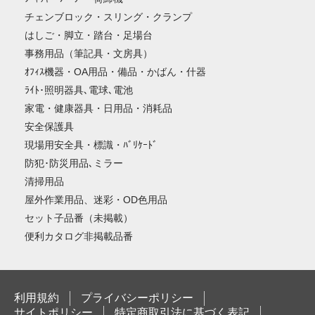
チェンブロック・スリング・クランプ
はしご・脚立・踏台・足場台
事務用品（筆記具・文房具）
ｵﾌｨｽ機器・OA用品・備品・かばん・什器
ﾗｲﾄ･照明器具､電球､電池
家電・健康器具・日用品・消耗品
安全保護具
現場用安全具・標識・ﾊﾞﾘｹｰﾄﾞ
防犯･防災用品､ミラー
清掃用品
屋外作業用品、迷彩・OD色用品
セット子品番（未掲載）
便利カタログ非掲載品番
利用規約
プライバシーポリシー
サイトポリシー
特定商取引法に基づく表記