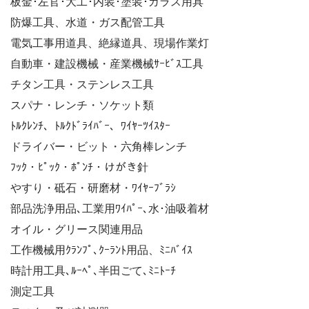
板金･左官･大工･内装･塗装･ガラス用具
防爆工具、水道・ガス配管工具
電気工事用道具、絶縁道具、現場作業灯
自動車・建設機械・産業機械ｻｰﾋﾞｽ工具
チタン工具・ステンレス工具
スパナ・レンチ・ソケット類
ﾄﾙｸﾚﾝﾁ、ﾄﾙｸﾄﾞﾗｲﾊﾞｰ、ﾜｲﾔｰﾂｲｽﾀｰ
ドライバー・ビット・六角棒レンチ
ﾌｯｸ・ﾋﾟｯｸ・ﾎﾟﾝﾁ・けがき針
やすり・砥石・研磨材・ﾜｲﾔｰﾌﾞﾗｼ
部品洗浄用品､工業用ﾜｲﾊﾟｰ､水･油吸着材
オイル・グリース関連用品
工作機械用ｸﾗﾝﾌﾟ､ｸｰﾗﾝﾄ用品、ﾐﾆﾊﾞｲｽ
時計用工具､ﾙｰﾍﾟ､半田ごて､ﾐﾆﾄｰﾁ
測定工具