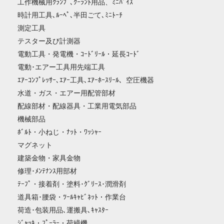
工作機械用ｸﾗﾝﾌﾟ､ｸｰﾗﾝﾄ用品、ﾐﾆﾊﾞｲｽ
時計用工具､ﾙｰﾍﾟ､半田ごて､ﾐﾆﾄｰﾁ
測定工具
テスター及び計測器
電動工具・発電機・ｺｰﾄﾞﾘｰﾙ・延長ｺｰﾄﾞ
電動･エアー工具用先端工具
ｴｱｰｺﾝﾌﾟﾚｯｻｰ､ｴｱｰ工具､ｴｱｰﾎｰｽﾘｰﾙ、空圧機器
水道・ガス・エアー用配管部材
配線部材・配線器具・工業用電気部品
機械部品
ﾎﾞﾙﾄ・小ねじ・ﾅｯﾄ・ﾜｯｼｬｰ
マグネット
建築金物・家具金物
修理･ﾒﾝﾃﾅﾝｽ用部材
ﾃｰﾌﾟ・接着剤・塗料･ｸﾞﾘｰｽ･潤滑剤
道具箱･腰袋・ﾂｰﾙｷｬﾋﾞﾈｯﾄ・作業台
荷造･包装用品､運搬具､ｷｬｽﾀｰ
ｼﾞｬｯｷ・ﾌﾟｰﾗｰ・荷締機