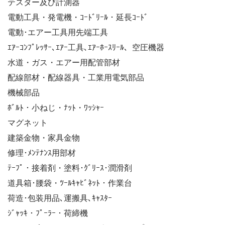
テスター及び計測器
電動工具・発電機・ｺｰﾄﾞﾘｰﾙ・延長ｺｰﾄﾞ
電動･エアー工具用先端工具
ｴｱｰｺﾝﾌﾟﾚｯｻｰ､ｴｱｰ工具､ｴｱｰﾎｰｽﾘｰﾙ、空圧機器
水道・ガス・エアー用配管部材
配線部材・配線器具・工業用電気部品
機械部品
ﾎﾞﾙﾄ・小ねじ・ﾅｯﾄ・ﾜｯｼｬｰ
マグネット
建築金物・家具金物
修理･ﾒﾝﾃﾅﾝｽ用部材
ﾃｰﾌﾟ・接着剤・塗料･ｸﾞﾘｰｽ･潤滑剤
道具箱･腰袋・ﾂｰﾙｷｬﾋﾞﾈｯﾄ・作業台
荷造･包装用品､運搬具､ｷｬｽﾀｰ
ｼﾞｬｯｷ・ﾌﾟｰﾗｰ・荷締機