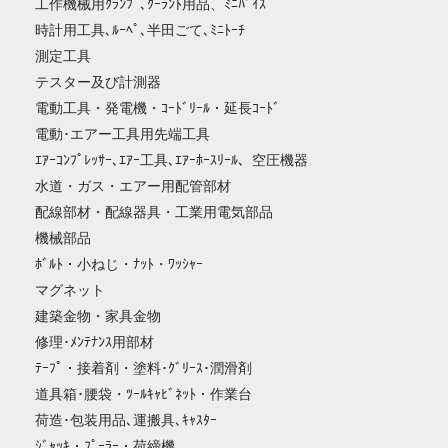
工作機械用ｸﾗﾝﾌﾟ､ｸｰﾗﾝﾄ用品、ﾐﾆﾊﾞｲｽ
時計用工具､ﾙｰﾍﾟ､半田ごて､ﾐﾆﾄｰﾁ
測定工具
テスター及び計測器
電動工具・発電機・ｺｰﾄﾞﾘｰﾙ・延長ｺｰﾄﾞ
電動･エアー工具用先端工具
ｴｱｰｺﾝﾌﾟﾚｯｻｰ､ｴｱｰ工具､ｴｱｰﾎｰｽﾘｰﾙ、空圧機器
水道・ガス・エアー用配管部材
配線部材・配線器具・工業用電気部品
機械部品
ﾎﾞﾙﾄ・小ねじ・ﾅｯﾄ・ﾜｯｼｬｰ
マグネット
建築金物・家具金物
修理･ﾒﾝﾃﾅﾝｽ用部材
ﾃｰﾌﾟ・接着剤・塗料･ｸﾞﾘｰｽ･潤滑剤
道具箱･腰袋・ﾂｰﾙｷｬﾋﾞﾈｯﾄ・作業台
荷造･包装用品､運搬具､ｷｬｽﾀｰ
ｼﾞｬｯｷ・ﾌﾟｰﾗｰ・荷締機