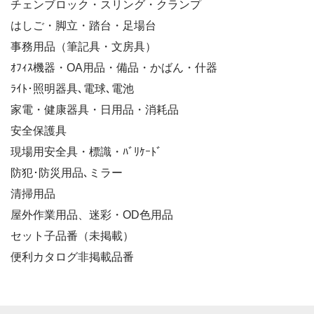
チェンブロック・スリング・クランプ
はしご・脚立・踏台・足場台
事務用品（筆記具・文房具）
ｵﾌｨｽ機器・OA用品・備品・かばん・什器
ﾗｲﾄ･照明器具､電球､電池
家電・健康器具・日用品・消耗品
安全保護具
現場用安全具・標識・ﾊﾞﾘｹｰﾄﾞ
防犯･防災用品､ミラー
清掃用品
屋外作業用品、迷彩・OD色用品
セット子品番（未掲載）
便利カタログ非掲載品番