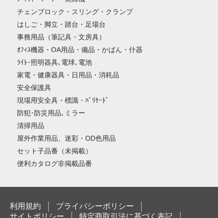
チェンブロック・スリング・クランプ
はしご・脚立・踏台・足場台
事務用品（筆記具・文房具）
ｵﾌｨｽ機器・OA用品・備品・かばん・什器
ﾗｲﾄ･照明器具､電球､電池
家電・健康器具・日用品・消耗品
安全保護具
現場用安全具・標識・ﾊﾞﾘｹｰﾄﾞ
防犯･防災用品､ミラー
清掃用品
屋外作業用品、迷彩・OD色用品
セット子品番（未掲載）
便利カタログ非掲載品番
利用規約
プライバシーポリシー
サイトポリシー
特定商取引法に基づく表記