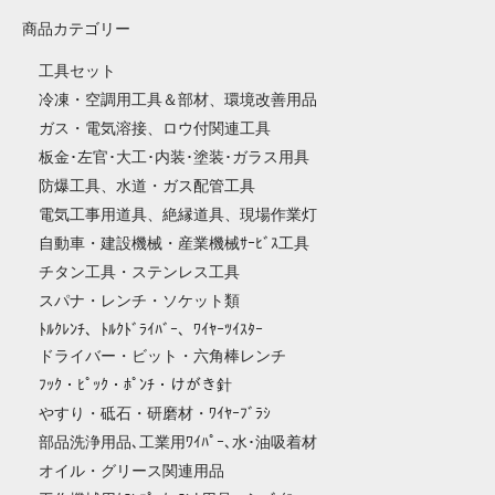
商品カテゴリー
工具セット
冷凍・空調用工具＆部材、環境改善用品
ガス・電気溶接、ロウ付関連工具
板金･左官･大工･内装･塗装･ガラス用具
防爆工具、水道・ガス配管工具
電気工事用道具、絶縁道具、現場作業灯
自動車・建設機械・産業機械ｻｰﾋﾞｽ工具
チタン工具・ステンレス工具
スパナ・レンチ・ソケット類
ﾄﾙｸﾚﾝﾁ、ﾄﾙｸﾄﾞﾗｲﾊﾞｰ、ﾜｲﾔｰﾂｲｽﾀｰ
ドライバー・ビット・六角棒レンチ
ﾌｯｸ・ﾋﾟｯｸ・ﾎﾟﾝﾁ・けがき針
やすり・砥石・研磨材・ﾜｲﾔｰﾌﾞﾗｼ
部品洗浄用品､工業用ﾜｲﾊﾟｰ､水･油吸着材
オイル・グリース関連用品