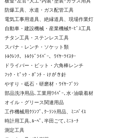
板金･左官･大工･内装･塗装･ガラス用具
防爆工具、水道・ガス配管工具
電気工事用道具、絶縁道具、現場作業灯
自動車・建設機械・産業機械ｻｰﾋﾞｽ工具
チタン工具・ステンレス工具
スパナ・レンチ・ソケット類
ﾄﾙｸﾚﾝﾁ、ﾄﾙｸﾄﾞﾗｲﾊﾞｰ、ﾜｲﾔｰﾂｲｽﾀｰ
ドライバー・ビット・六角棒レンチ
ﾌｯｸ・ﾋﾟｯｸ・ﾎﾟﾝﾁ・けがき針
やすり・砥石・研磨材・ﾜｲﾔｰﾌﾞﾗｼ
部品洗浄用品､工業用ﾜｲﾊﾟｰ､水･油吸着材
オイル・グリース関連用品
工作機械用ｸﾗﾝﾌﾟ､ｸｰﾗﾝﾄ用品、ﾐﾆﾊﾞｲｽ
時計用工具､ﾙｰﾍﾟ､半田ごて､ﾐﾆﾄｰﾁ
測定工具