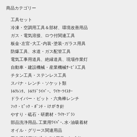
商品カテゴリー
工具セット
冷凍・空調用工具＆部材、環境改善用品
ガス・電気溶接、ロウ付関連工具
板金･左官･大工･内装･塗装･ガラス用具
防爆工具、水道・ガス配管工具
電気工事用道具、絶縁道具、現場作業灯
自動車・建設機械・産業機械ｻｰﾋﾞｽ工具
チタン工具・ステンレス工具
スパナ・レンチ・ソケット類
ﾄﾙｸﾚﾝﾁ、ﾄﾙｸﾄﾞﾗｲﾊﾞｰ、ﾜｲﾔｰﾂｲｽﾀｰ
ドライバー・ビット・六角棒レンチ
ﾌｯｸ・ﾋﾟｯｸ・ﾎﾟﾝﾁ・けがき針
やすり・砥石・研磨材・ﾜｲﾔｰﾌﾞﾗｼ
部品洗浄用品､工業用ﾜｲﾊﾟｰ､水･油吸着材
オイル・グリース関連用品