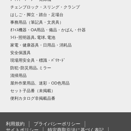
チェンブロック・スリング・クランプ
はしご・脚立・踏台・足場台
事務用品（筆記具・文房具）
ｵﾌｨｽ機器・OA用品・備品・かばん・什器
ﾗｲﾄ･照明器具､電球､電池
家電・健康器具・日用品・消耗品
安全保護具
現場用安全具・標識・ﾊﾞﾘｹｰﾄﾞ
防犯･防災用品､ミラー
清掃用品
屋外作業用品、迷彩・OD色用品
セット子品番（未掲載）
便利カタログ非掲載品番
利用規約
プライバシーポリシー
サイトポリシー
特定商取引法に基づく表記