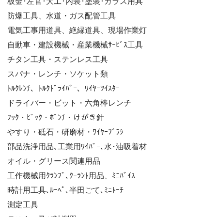
板金･左官･大工･内装･塗装･ガラス用具
防爆工具、水道・ガス配管工具
電気工事用道具、絶縁道具、現場作業灯
自動車・建設機械・産業機械ｻｰﾋﾞｽ工具
チタン工具・ステンレス工具
スパナ・レンチ・ソケット類
ﾄﾙｸﾚﾝﾁ、ﾄﾙｸﾄﾞﾗｲﾊﾞｰ、ﾜｲﾔｰﾂｲｽﾀｰ
ドライバー・ビット・六角棒レンチ
ﾌｯｸ・ﾋﾟｯｸ・ﾎﾟﾝﾁ・けがき針
やすり・砥石・研磨材・ﾜｲﾔｰﾌﾞﾗｼ
部品洗浄用品､工業用ﾜｲﾊﾟｰ､水･油吸着材
オイル・グリース関連用品
工作機械用ｸﾗﾝﾌﾟ､ｸｰﾗﾝﾄ用品、ﾐﾆﾊﾞｲｽ
時計用工具､ﾙｰﾍﾟ､半田ごて､ﾐﾆﾄｰﾁ
測定工具