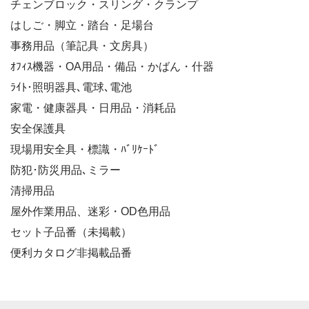
チェンブロック・スリング・クランプ
はしご・脚立・踏台・足場台
事務用品（筆記具・文房具）
ｵﾌｨｽ機器・OA用品・備品・かばん・什器
ﾗｲﾄ･照明器具､電球､電池
家電・健康器具・日用品・消耗品
安全保護具
現場用安全具・標識・ﾊﾞﾘｹｰﾄﾞ
防犯･防災用品､ミラー
清掃用品
屋外作業用品、迷彩・OD色用品
セット子品番（未掲載）
便利カタログ非掲載品番