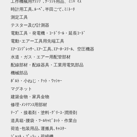
工作機械用ｸﾗﾝﾌﾟ､ｸｰﾗﾝﾄ用品、ﾐﾆﾊﾞｲｽ
時計用工具､ﾙｰﾍﾟ､半田ごて､ﾐﾆﾄｰﾁ
測定工具
テスター及び計測器
電動工具・発電機・ｺｰﾄﾞﾘｰﾙ・延長ｺｰﾄﾞ
電動･エアー工具用先端工具
ｴｱｰｺﾝﾌﾟﾚｯｻｰ､ｴｱｰ工具､ｴｱｰﾎｰｽﾘｰﾙ、空圧機器
水道・ガス・エアー用配管部材
配線部材・配線器具・工業用電気部品
機械部品
ﾎﾞﾙﾄ・小ねじ・ﾅｯﾄ・ﾜｯｼｬｰ
マグネット
建築金物・家具金物
修理･ﾒﾝﾃﾅﾝｽ用部材
ﾃｰﾌﾟ・接着剤・塗料･ｸﾞﾘｰｽ･潤滑剤
道具箱･腰袋・ﾂｰﾙｷｬﾋﾞﾈｯﾄ・作業台
荷造･包装用品､運搬具､ｷｬｽﾀｰ
ｼﾞｬｯｷ・ﾌﾟｰﾗｰ・荷締機