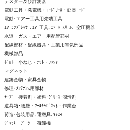
テスター及び計測器
電動工具・発電機・ｺｰﾄﾞﾘｰﾙ・延長ｺｰﾄﾞ
電動･エアー工具用先端工具
ｴｱｰｺﾝﾌﾟﾚｯｻｰ､ｴｱｰ工具､ｴｱｰﾎｰｽﾘｰﾙ、空圧機器
水道・ガス・エアー用配管部材
配線部材・配線器具・工業用電気部品
機械部品
ﾎﾞﾙﾄ・小ねじ・ﾅｯﾄ・ﾜｯｼｬｰ
マグネット
建築金物・家具金物
修理･ﾒﾝﾃﾅﾝｽ用部材
ﾃｰﾌﾟ・接着剤・塗料･ｸﾞﾘｰｽ･潤滑剤
道具箱･腰袋・ﾂｰﾙｷｬﾋﾞﾈｯﾄ・作業台
荷造･包装用品､運搬具､ｷｬｽﾀｰ
ｼﾞｬｯｷ・ﾌﾟｰﾗｰ・荷締機