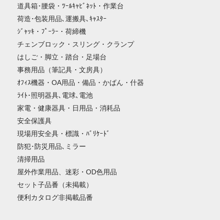
道具箱･腰袋・ﾂｰﾙｷｬﾋﾞﾈｯﾄ・作業台
荷造･包装用品､運搬具､ｷｬｽﾀｰ
ｼﾞｬｯｷ・ﾌﾟｰﾗｰ・荷締機
チェンブロック・スリング・クランプ
はしご・脚立・踏台・足場台
事務用品（筆記具・文房具）
ｵﾌｨｽ機器・OA用品・備品・かばん・什器
ﾗｲﾄ･照明器具､電球､電池
家電・健康器具・日用品・消耗品
安全保護具
現場用安全具・標識・ﾊﾞﾘｹｰﾄﾞ
防犯･防災用品､ミラー
清掃用品
屋外作業用品、迷彩・OD色用品
セット子品番（未掲載）
便利カタログ非掲載品番