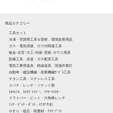
商品カテゴリー
工具セット
冷凍・空調用工具＆部材、環境改善用品
ガス・電気溶接、ロウ付関連工具
板金･左官･大工･内装･塗装･ガラス用具
防爆工具、水道・ガス配管工具
電気工事用道具、絶縁道具、現場作業灯
自動車・建設機械・産業機械ｻｰﾋﾞｽ工具
チタン工具・ステンレス工具
スパナ・レンチ・ソケット類
ﾄﾙｸﾚﾝﾁ、ﾄﾙｸﾄﾞﾗｲﾊﾞｰ、ﾜｲﾔｰﾂｲｽﾀｰ
ドライバー・ビット・六角棒レンチ
ﾌｯｸ・ﾋﾟｯｸ・ﾎﾟﾝﾁ・けがき針
やすり・砥石・研磨材・ﾜｲﾔｰﾌﾞﾗｼ