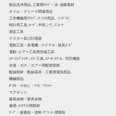
部品洗浄用品､工業用ﾜｲﾊﾟｰ､水･油吸着材
オイル・グリース関連用品
工作機械用ｸﾗﾝﾌﾟ､ｸｰﾗﾝﾄ用品、ﾐﾆﾊﾞｲｽ
時計用工具､ﾙｰﾍﾟ､半田ごて､ﾐﾆﾄｰﾁ
測定工具
テスター及び計測器
電動工具・発電機・ｺｰﾄﾞﾘｰﾙ・延長ｺｰﾄﾞ
電動･エアー工具用先端工具
ｴｱｰｺﾝﾌﾟﾚｯｻｰ､ｴｱｰ工具､ｴｱｰﾎｰｽﾘｰﾙ、空圧機器
水道・ガス・エアー用配管部材
配線部材・配線器具・工業用電気部品
機械部品
ﾎﾞﾙﾄ・小ねじ・ﾅｯﾄ・ﾜｯｼｬｰ
マグネット
建築金物・家具金物
修理･ﾒﾝﾃﾅﾝｽ用部材
ﾃｰﾌﾟ・接着剤・塗料･ｸﾞﾘｰｽ･潤滑剤