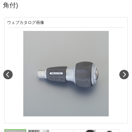
角付)
ウェブカタログ画像
Prev
N