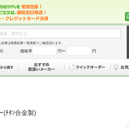
ム在庫は検索結果一覧画面でご確認頂けます。
示
価格帯
円〜
円
カタログから探す
おすすめ
クイックオ
ー(ﾁﾀﾝ合金製)