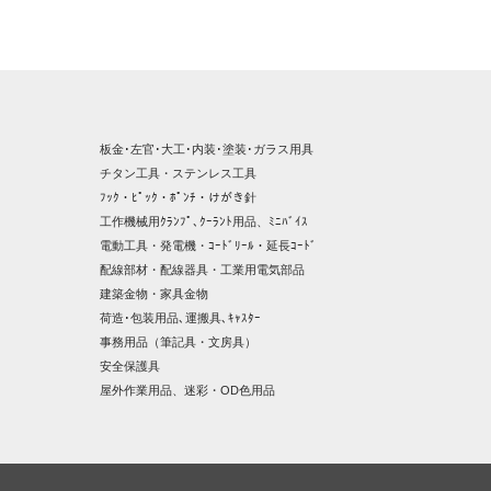
板金･左官･大工･内装･塗装･ガラス用具
チタン工具・ステンレス工具
ﾌｯｸ・ﾋﾟｯｸ・ﾎﾟﾝﾁ・けがき針
工作機械用ｸﾗﾝﾌﾟ､ｸｰﾗﾝﾄ用品、ﾐﾆﾊﾞｲｽ
電動工具・発電機・ｺｰﾄﾞﾘｰﾙ・延長ｺｰﾄﾞ
配線部材・配線器具・工業用電気部品
建築金物・家具金物
荷造･包装用品､運搬具､ｷｬｽﾀｰ
事務用品（筆記具・文房具）
安全保護具
屋外作業用品、迷彩・OD色用品