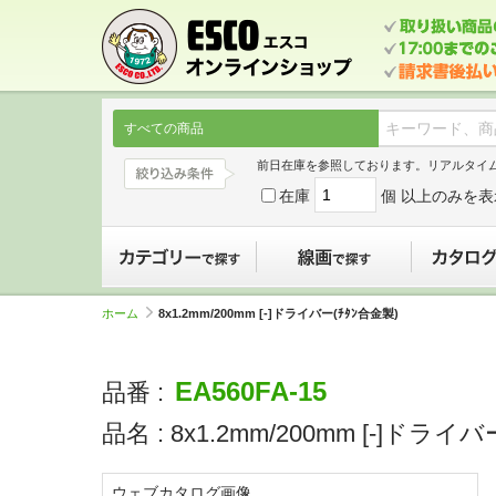
すべての商品
前日在庫を参照しております。リアルタイ
在庫
個 以上のみを表
カテゴリーで探す
線画で探す
ホーム
8x1.2mm/200mm [-]ドライバー(ﾁﾀﾝ合金製)
EA560FA-15
品番 :
品名 :
8x1.2mm/200mm [-]ドライバ
ウェブカタログ画像