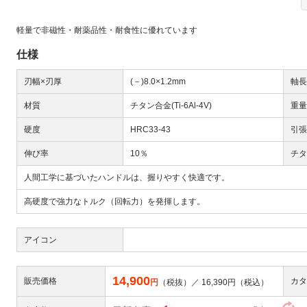
軽量で非磁性・耐薬品性・耐食性に優れています
仕様
刃幅×刃厚
(－)8.0×1.2mm
軸長
材質
チタン合金(Ti-6Al-4V)
重量
Next
硬度
HRC33-43
引張
伸び率
10％
チタ
人間工学に基づいたハンドルは、握りやすく快適です。
高硬度で強力なトルク（回転力）を発揮します。
アイコン
大
14,900
販売価格
カタ
円
（税抜）／
16,390
円（税込）