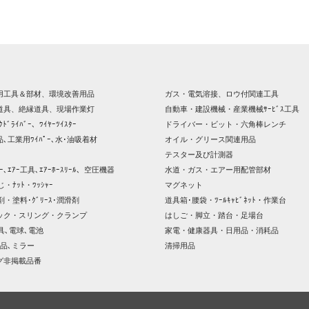
用工具＆部材、環境改善用品
ガス・電気溶接、ロウ付関連工具
道具、絶縁道具、現場作業灯
自動車・建設機械・産業機械ｻｰﾋﾞｽ工具
ｸﾄﾞﾗｲﾊﾞｰ、ﾜｲﾔｰﾂｲｽﾀｰ
ドライバー・ビット・六角棒レンチ
､工業用ﾜｲﾊﾟｰ､水･油吸着材
オイル・グリース関連用品
テスター及び計測器
ｯｻｰ､ｴｱｰ工具､ｴｱｰﾎｰｽﾘｰﾙ、空圧機器
水道・ガス・エアー用配管部材
じ・ﾅｯﾄ・ﾜｯｼｬｰ
マグネット
剤・塗料･ｸﾞﾘｰｽ･潤滑剤
道具箱･腰袋・ﾂｰﾙｷｬﾋﾞﾈｯﾄ・作業台
ック・スリング・クランプ
はしご・脚立・踏台・足場台
器具､電球､電池
家電・健康器具・日用品・消耗品
品､ミラー
清掃用品
グ非掲載品番