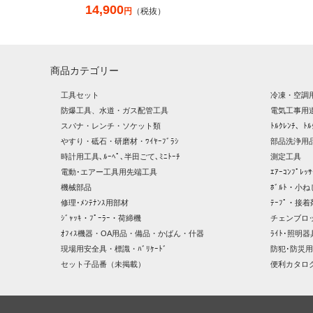
14,900
円
（税抜）
商品カテゴリー
工具セット
冷凍・空調
防爆工具、水道・ガス配管工具
電気工事用
スパナ・レンチ・ソケット類
ﾄﾙｸﾚﾝﾁ、ﾄﾙ
やすり・砥石・研磨材・ﾜｲﾔｰﾌﾞﾗｼ
部品洗浄用品
時計用工具､ﾙｰﾍﾟ､半田ごて､ﾐﾆﾄｰﾁ
測定工具
電動･エアー工具用先端工具
ｴｱｰｺﾝﾌﾟﾚ
機械部品
ﾎﾞﾙﾄ・小ね
修理･ﾒﾝﾃﾅﾝｽ用部材
ﾃｰﾌﾟ・接着
ｼﾞｬｯｷ・ﾌﾟｰﾗｰ・荷締機
チェンブロ
ｵﾌｨｽ機器・OA用品・備品・かばん・什器
ﾗｲﾄ･照明
現場用安全具・標識・ﾊﾞﾘｹｰﾄﾞ
防犯･防災用
セット子品番（未掲載）
便利カタロ