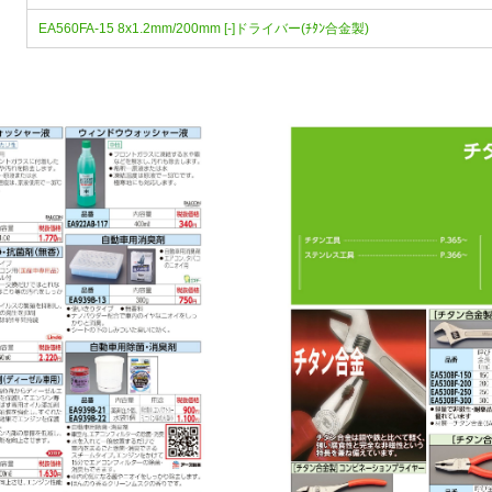
EA560FA-15 8x1.2mm/200mm [-]ドライバー(ﾁﾀﾝ合金製)