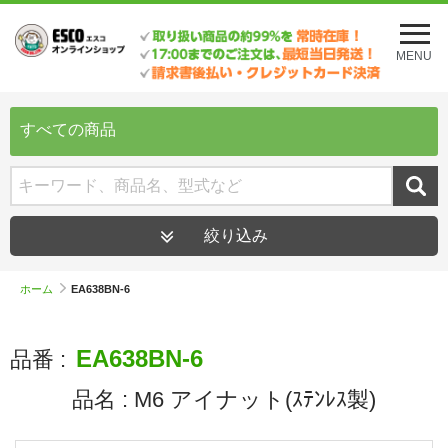
メ
ニ
MENU
ュ
ー
を
開
すべての商品
く
絞り込み
ホーム
EA638BN-6
EA638BN-6
品番 :
品名 :
M6 アイナット(ｽﾃﾝﾚｽ製)