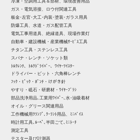
冷凍・空調用工具＆部材、環境改善用品
ガス・電気溶接、ロウ付関連工具
板金･左官･大工･内装･塗装･ガラス用具
防爆工具、水道・ガス配管工具
電気工事用道具、絶縁道具、現場作業灯
自動車・建設機械・産業機械ｻｰﾋﾞｽ工具
チタン工具・ステンレス工具
スパナ・レンチ・ソケット類
ﾄﾙｸﾚﾝﾁ、ﾄﾙｸﾄﾞﾗｲﾊﾞｰ、ﾜｲﾔｰﾂｲｽﾀｰ
ドライバー・ビット・六角棒レンチ
ﾌｯｸ・ﾋﾟｯｸ・ﾎﾟﾝﾁ・けがき針
やすり・砥石・研磨材・ﾜｲﾔｰﾌﾞﾗｼ
部品洗浄用品､工業用ﾜｲﾊﾟｰ､水･油吸着材
オイル・グリース関連用品
工作機械用ｸﾗﾝﾌﾟ､ｸｰﾗﾝﾄ用品、ﾐﾆﾊﾞｲｽ
時計用工具､ﾙｰﾍﾟ､半田ごて､ﾐﾆﾄｰﾁ
測定工具
テスター及び計測器