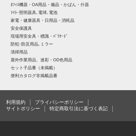
ｵﾌｨｽ機器・OA用品・備品・かばん・什器
ﾗｲﾄ･照明器具､電球､電池
家電・健康器具・日用品・消耗品
安全保護具
現場用安全具・標識・ﾊﾞﾘｹｰﾄﾞ
防犯･防災用品､ミラー
清掃用品
屋外作業用品、迷彩・OD色用品
セット子品番（未掲載）
便利カタログ非掲載品番
利用規約
プライバシーポリシー
サイトポリシー
特定商取引法に基づく表記