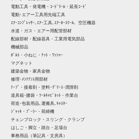
電動工具・発電機・ｺｰﾄﾞﾘｰﾙ・延長ｺｰﾄﾞ
電動･エアー工具用先端工具
ｴｱｰｺﾝﾌﾟﾚｯｻｰ､ｴｱｰ工具､ｴｱｰﾎｰｽﾘｰﾙ、空圧機器
水道・ガス・エアー用配管部材
配線部材・配線器具・工業用電気部品
機械部品
ﾎﾞﾙﾄ・小ねじ・ﾅｯﾄ・ﾜｯｼｬｰ
マグネット
建築金物・家具金物
修理･ﾒﾝﾃﾅﾝｽ用部材
ﾃｰﾌﾟ・接着剤・塗料･ｸﾞﾘｰｽ･潤滑剤
道具箱･腰袋・ﾂｰﾙｷｬﾋﾞﾈｯﾄ・作業台
荷造･包装用品､運搬具､ｷｬｽﾀｰ
ｼﾞｬｯｷ・ﾌﾟｰﾗｰ・荷締機
チェンブロック・スリング・クランプ
はしご・脚立・踏台・足場台
事務用品（筆記具・文房具）