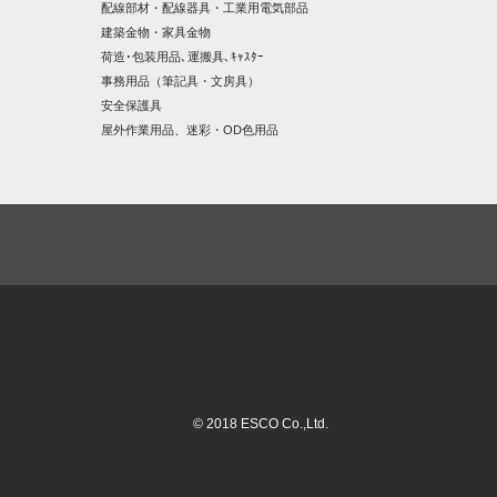
配線部材・配線器具・工業用電気部品
建築金物・家具金物
荷造･包装用品､運搬具､ｷｬｽﾀｰ
事務用品（筆記具・文房具）
安全保護具
屋外作業用品、迷彩・OD色用品
© 2018 ESCO Co.,Ltd.