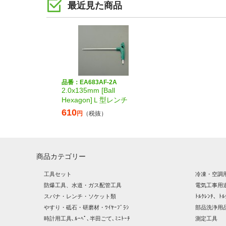
最近見た商品
品番：EA683AF-2A
2.0x135mm [Ball
Hexagon]Ｌ型レンチ
610
円
（税抜）
商品カテゴリー
工具セット
冷凍・空調
防爆工具、水道・ガス配管工具
電気工事用
スパナ・レンチ・ソケット類
ﾄﾙｸﾚﾝﾁ、ﾄﾙ
やすり・砥石・研磨材・ﾜｲﾔｰﾌﾞﾗｼ
部品洗浄用品
時計用工具､ﾙｰﾍﾟ､半田ごて､ﾐﾆﾄｰﾁ
測定工具