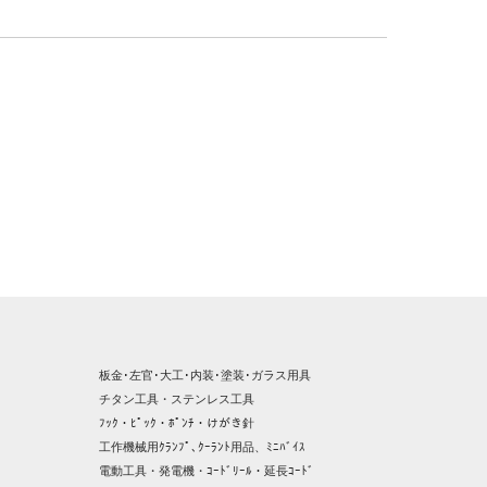
板金･左官･大工･内装･塗装･ガラス用具
チタン工具・ステンレス工具
ﾌｯｸ・ﾋﾟｯｸ・ﾎﾟﾝﾁ・けがき針
工作機械用ｸﾗﾝﾌﾟ､ｸｰﾗﾝﾄ用品、ﾐﾆﾊﾞｲｽ
電動工具・発電機・ｺｰﾄﾞﾘｰﾙ・延長ｺｰﾄﾞ