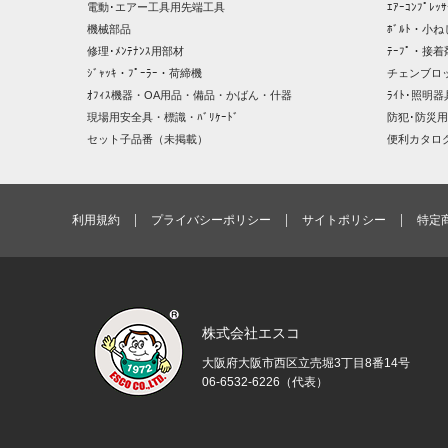
電動･エアー工具用先端工具
ｴｱｰｺﾝﾌﾟﾚ
機械部品
ﾎﾞﾙﾄ・小ね
修理･ﾒﾝﾃﾅﾝｽ用部材
ﾃｰﾌﾟ・接着
ｼﾞｬｯｷ・ﾌﾟｰﾗｰ・荷締機
チェンブロ
ｵﾌｨｽ機器・OA用品・備品・かばん・什器
ﾗｲﾄ･照明
現場用安全具・標識・ﾊﾞﾘｹｰﾄﾞ
防犯･防災用
セット子品番（未掲載）
便利カタロ
利用規約
プライバシーポリシー
サイトポリシー
特定
株式会社エスコ
大阪府大阪市西区立売堀3丁目8番14号
06-6532-6226（代表）