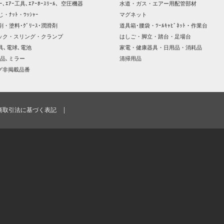
ｯｻｰ､ｴｱｰ工具､ｴｱｰﾎｰｽﾘｰﾙ、空圧機器
水道・ガス・エアー用配管部材
じ・ﾅｯﾄ・ﾜｯｼｬｰ
マグネット
剤・塗料･ｸﾞﾘｰｽ･潤滑剤
道具箱･腰袋・ﾂｰﾙｷｬﾋﾞﾈｯﾄ・作業台
ック・スリング・クランプ
はしご・脚立・踏台・足場台
器具､電球､電池
家電・健康器具・日用品・消耗品
品､ミラー
清掃用品
グ非掲載品番
商取引法に基づく表記