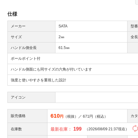
仕様
メーカー
SATA
型番
サイズ
2㎜
全長
ハンドル側全長
61.5㎜
Next
ボールポイント付
ハンドル側面にも同サイズの六角が付いています
強度と使いやすさを重視した設計
アイコン
大
610
販売価格
カタ
円
（税抜）／
671
円（税込）
199
最新在庫：
在庫数
（2026/08/09 21:37現在）