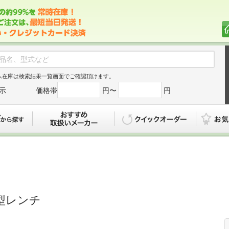
ム在庫は検索結果一覧画面でご確認頂けます。
示
価格帯
円〜
円
カタログから探す
おすすめ
クイックオ
n]Ｌ型レンチ