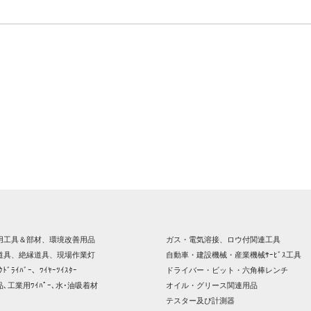
用工具＆部材、環境改善用品
ガス・電気溶接、ロウ付関連工具
道具、絶縁道具、現場作業灯
自動車・建設機械・産業機械ｻｰﾋﾞｽ工具
ｸﾄﾞﾗｲﾊﾞｰ、ﾜｲﾔｰﾂｲｽﾀｰ
ドライバー・ビット・六角棒レンチ
､工業用ﾜｲﾊﾟｰ､水･油吸着材
オイル・グリース関連用品
テスター及び計測器