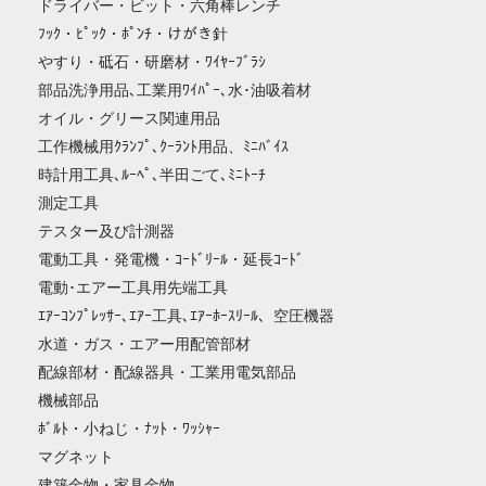
ドライバー・ビット・六角棒レンチ
ﾌｯｸ・ﾋﾟｯｸ・ﾎﾟﾝﾁ・けがき針
やすり・砥石・研磨材・ﾜｲﾔｰﾌﾞﾗｼ
部品洗浄用品､工業用ﾜｲﾊﾟｰ､水･油吸着材
オイル・グリース関連用品
工作機械用ｸﾗﾝﾌﾟ､ｸｰﾗﾝﾄ用品、ﾐﾆﾊﾞｲｽ
時計用工具､ﾙｰﾍﾟ､半田ごて､ﾐﾆﾄｰﾁ
測定工具
テスター及び計測器
電動工具・発電機・ｺｰﾄﾞﾘｰﾙ・延長ｺｰﾄﾞ
電動･エアー工具用先端工具
ｴｱｰｺﾝﾌﾟﾚｯｻｰ､ｴｱｰ工具､ｴｱｰﾎｰｽﾘｰﾙ、空圧機器
水道・ガス・エアー用配管部材
配線部材・配線器具・工業用電気部品
機械部品
ﾎﾞﾙﾄ・小ねじ・ﾅｯﾄ・ﾜｯｼｬｰ
マグネット
建築金物・家具金物