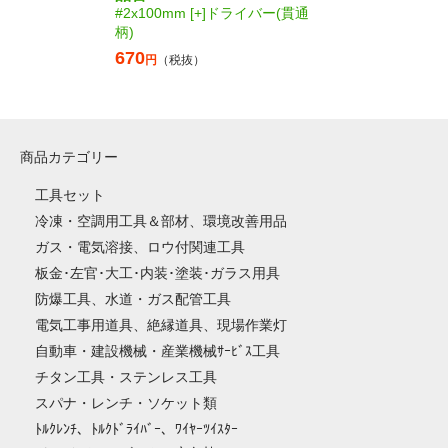
#2x100mm [+]ドライバー(貫通
柄)
670
円
（税抜）
商品カテゴリー
工具セット
冷凍・空調用工具＆部材、環境改善用品
ガス・電気溶接、ロウ付関連工具
板金･左官･大工･内装･塗装･ガラス用具
防爆工具、水道・ガス配管工具
電気工事用道具、絶縁道具、現場作業灯
自動車・建設機械・産業機械ｻｰﾋﾞｽ工具
チタン工具・ステンレス工具
スパナ・レンチ・ソケット類
ﾄﾙｸﾚﾝﾁ、ﾄﾙｸﾄﾞﾗｲﾊﾞｰ、ﾜｲﾔｰﾂｲｽﾀｰ