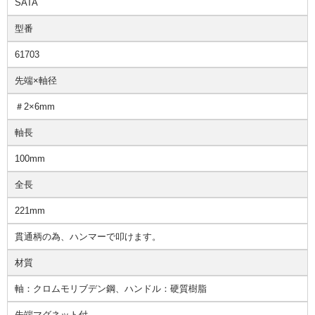
SATA
型番
61703
先端×軸径
＃2×6mm
軸長
100mm
全長
221mm
貫通柄の為、ハンマーで叩けます。
材質
軸：クロムモリブデン鋼、ハンドル：硬質樹脂
先端マグネット付