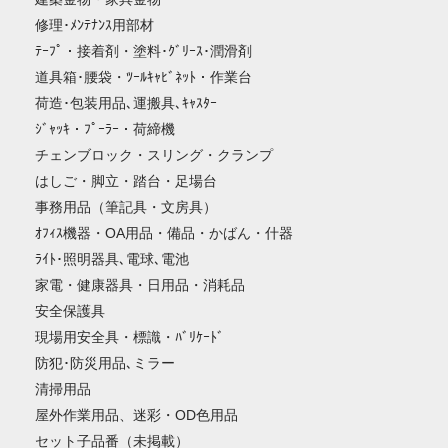
修理･ﾒﾝﾃﾅﾝｽ用部材
ﾃｰﾌﾟ・接着剤・塗料･ｸﾞﾘｰｽ･潤滑剤
道具箱･腰袋・ﾂｰﾙｷｬﾋﾞﾈｯﾄ・作業台
荷造･包装用品､運搬具､ｷｬｽﾀｰ
ｼﾞｬｯｷ・ﾌﾟｰﾗｰ・荷締機
チェンブロック・スリング・クランプ
はしご・脚立・踏台・足場台
事務用品（筆記具・文房具）
ｵﾌｨｽ機器・OA用品・備品・かばん・什器
ﾗｲﾄ･照明器具､電球､電池
家電・健康器具・日用品・消耗品
安全保護具
現場用安全具・標識・ﾊﾞﾘｹｰﾄﾞ
防犯･防災用品､ミラー
清掃用品
屋外作業用品、迷彩・OD色用品
セット子品番（未掲載）