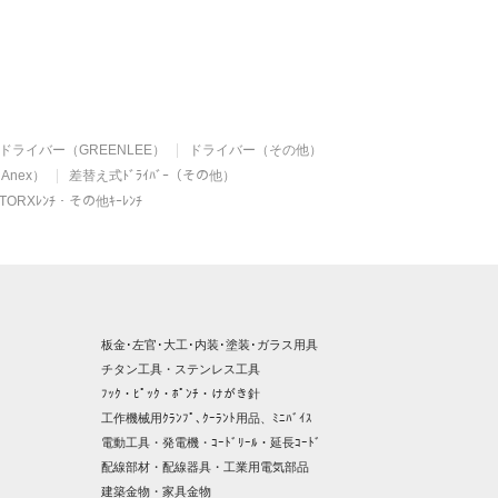
ドライバー（GREENLEE）
ドライバー（その他）
Anex）
差替え式ﾄﾞﾗｲﾊﾞｰ（その他）
TORXﾚﾝﾁ・その他ｷｰﾚﾝﾁ
板金･左官･大工･内装･塗装･ガラス用具
チタン工具・ステンレス工具
ﾌｯｸ・ﾋﾟｯｸ・ﾎﾟﾝﾁ・けがき針
工作機械用ｸﾗﾝﾌﾟ､ｸｰﾗﾝﾄ用品、ﾐﾆﾊﾞｲｽ
電動工具・発電機・ｺｰﾄﾞﾘｰﾙ・延長ｺｰﾄﾞ
配線部材・配線器具・工業用電気部品
建築金物・家具金物