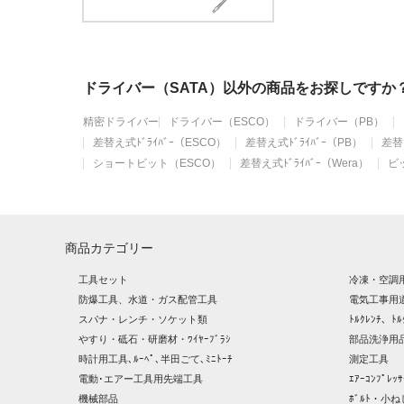
ドライバー（SATA）以外の商品をお探しですか
精密ドライバー
ドライバー（ESCO）
ドライバー（PB）
差替え式ﾄﾞﾗｲﾊﾞｰ（ESCO）
差替え式ﾄﾞﾗｲﾊﾞｰ（PB）
差替え
ショートビット（ESCO）
差替え式ﾄﾞﾗｲﾊﾞｰ（Wera）
ビ
商品カテゴリー
工具セット
冷凍・空調
防爆工具、水道・ガス配管工具
電気工事用
スパナ・レンチ・ソケット類
ﾄﾙｸﾚﾝﾁ、ﾄﾙ
やすり・砥石・研磨材・ﾜｲﾔｰﾌﾞﾗｼ
部品洗浄用品
時計用工具､ﾙｰﾍﾟ､半田ごて､ﾐﾆﾄｰﾁ
測定工具
電動･エアー工具用先端工具
ｴｱｰｺﾝﾌﾟﾚ
機械部品
ﾎﾞﾙﾄ・小ね