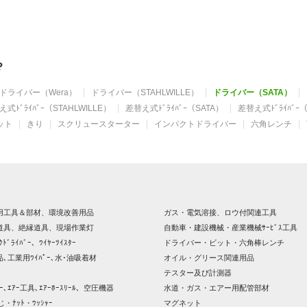
？
ドライバー（Wera）
ドライバー（STAHLWILLE）
ドライバー（SATA）
式ﾄﾞﾗｲﾊﾞｰ（STAHLWILLE）
差替え式ﾄﾞﾗｲﾊﾞｰ（SATA）
差替え式ﾄﾞﾗｲﾊﾞｰ（
ット
きり
スクリュースターター
インパクトドライバー
六角レンチ
用工具＆部材、環境改善用品
ガス・電気溶接、ロウ付関連工具
道具、絶縁道具、現場作業灯
自動車・建設機械・産業機械ｻｰﾋﾞｽ工具
ｸﾄﾞﾗｲﾊﾞｰ、ﾜｲﾔｰﾂｲｽﾀｰ
ドライバー・ビット・六角棒レンチ
､工業用ﾜｲﾊﾟｰ､水･油吸着材
オイル・グリース関連用品
テスター及び計測器
ｯｻｰ､ｴｱｰ工具､ｴｱｰﾎｰｽﾘｰﾙ、空圧機器
水道・ガス・エアー用配管部材
じ・ﾅｯﾄ・ﾜｯｼｬｰ
マグネット