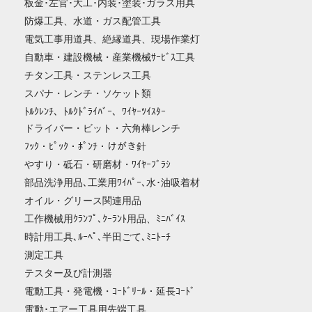
板金･左官･大工･内装･塗装･ガラス用具
防爆工具、水道・ガス配管工具
電気工事用道具、絶縁道具、現場作業灯
自動車・建設機械・産業機械ｻｰﾋﾞｽ工具
チタン工具・ステンレス工具
スパナ・レンチ・ソケット類
ﾄﾙｸﾚﾝﾁ、ﾄﾙｸﾄﾞﾗｲﾊﾞｰ、ﾜｲﾔｰﾂｲｽﾀｰ
ドライバー・ビット・六角棒レンチ
ﾌｯｸ・ﾋﾟｯｸ・ﾎﾟﾝﾁ・けがき針
やすり・砥石・研磨材・ﾜｲﾔｰﾌﾞﾗｼ
部品洗浄用品､工業用ﾜｲﾊﾟｰ､水･油吸着材
オイル・グリース関連用品
工作機械用ｸﾗﾝﾌﾟ､ｸｰﾗﾝﾄ用品、ﾐﾆﾊﾞｲｽ
時計用工具､ﾙｰﾍﾟ､半田ごて､ﾐﾆﾄｰﾁ
測定工具
テスター及び計測器
電動工具・発電機・ｺｰﾄﾞﾘｰﾙ・延長ｺｰﾄﾞ
電動･エアー工具用先端工具