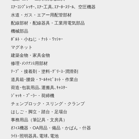
ｴｱｰｺﾝﾌﾟﾚｯｻｰ､ｴｱｰ工具､ｴｱｰﾎｰｽﾘｰﾙ、空圧機器
水道・ガス・エアー用配管部材
配線部材・配線器具・工業用電気部品
機械部品
ﾎﾞﾙﾄ・小ねじ・ﾅｯﾄ・ﾜｯｼｬｰ
マグネット
建築金物・家具金物
修理･ﾒﾝﾃﾅﾝｽ用部材
ﾃｰﾌﾟ・接着剤・塗料･ｸﾞﾘｰｽ･潤滑剤
道具箱･腰袋・ﾂｰﾙｷｬﾋﾞﾈｯﾄ・作業台
荷造･包装用品､運搬具､ｷｬｽﾀｰ
ｼﾞｬｯｷ・ﾌﾟｰﾗｰ・荷締機
チェンブロック・スリング・クランプ
はしご・脚立・踏台・足場台
事務用品（筆記具・文房具）
ｵﾌｨｽ機器・OA用品・備品・かばん・什器
ﾗｲﾄ･照明器具､電球､電池