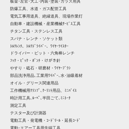
板金･左官･大工･内装･塗装･ガラス用具
防爆工具、水道・ガス配管工具
電気工事用道具、絶縁道具、現場作業灯
自動車・建設機械・産業機械ｻｰﾋﾞｽ工具
チタン工具・ステンレス工具
スパナ・レンチ・ソケット類
ﾄﾙｸﾚﾝﾁ、ﾄﾙｸﾄﾞﾗｲﾊﾞｰ、ﾜｲﾔｰﾂｲｽﾀｰ
ドライバー・ビット・六角棒レンチ
ﾌｯｸ・ﾋﾟｯｸ・ﾎﾟﾝﾁ・けがき針
やすり・砥石・研磨材・ﾜｲﾔｰﾌﾞﾗｼ
部品洗浄用品､工業用ﾜｲﾊﾟｰ､水･油吸着材
オイル・グリース関連用品
工作機械用ｸﾗﾝﾌﾟ､ｸｰﾗﾝﾄ用品、ﾐﾆﾊﾞｲｽ
時計用工具､ﾙｰﾍﾟ､半田ごて､ﾐﾆﾄｰﾁ
測定工具
テスター及び計測器
電動工具・発電機・ｺｰﾄﾞﾘｰﾙ・延長ｺｰﾄﾞ
電動･エアー工具用先端工具