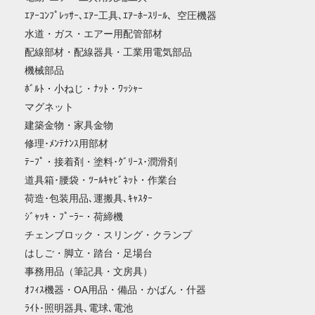
ｴｱｰｺﾝﾌﾟﾚｯｻｰ､ｴｱｰ工具､ｴｱｰﾎｰｽﾘｰﾙ、空圧機器
水道・ガス・エアー用配管部材
配線部材・配線器具・工業用電気部品
機械部品
ﾎﾞﾙﾄ・小ねじ・ﾅｯﾄ・ﾜｯｼｬｰ
マグネット
建築金物・家具金物
修理･ﾒﾝﾃﾅﾝｽ用部材
ﾃｰﾌﾟ・接着剤・塗料･ｸﾞﾘｰｽ･潤滑剤
道具箱･腰袋・ﾂｰﾙｷｬﾋﾞﾈｯﾄ・作業台
荷造･包装用品､運搬具､ｷｬｽﾀｰ
ｼﾞｬｯｷ・ﾌﾟｰﾗｰ・荷締機
チェンブロック・スリング・クランプ
はしご・脚立・踏台・足場台
事務用品（筆記具・文房具）
ｵﾌｨｽ機器・OA用品・備品・かばん・什器
ﾗｲﾄ･照明器具､電球､電池