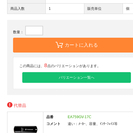
商品入数
1
販売単位
個
数量：
カートに入れる
8
この商品には、
点のバリエーションがあります。
バリエーション一覧へ
代替品
品番
EA759GV-17C
コメント
違い：ﾒｰｶｰ、容量、ｲﾝﾀｰﾌｪｲｽ等