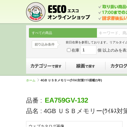
すべての商品
前日在庫を参照しております。リアルタイ
在庫
個 以上のみを表
カテゴリーで探す
線画で探す
ホーム
4GB ＵＳＢメモリー(ｳｲﾙｽ対策ｿﾌﾄ搭載/1年)
EA759GV-132
品番 :
品名 :
4GB ＵＳＢメモリー(ｳｲﾙｽ対策
ウェブカタログ画像