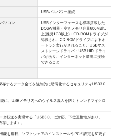
USBバスパワー接続
パソコン
USBインターフェースを標準搭載した
DOS/V機器・空きメモリ容量600MB以
上(推奨1GB以上)・CD-ROMドライブが
認識され、CD-ROMドライブによるオ
ートラン実行がされること。USBマス
ストレージドライバ・USB HID ドライ
バがあり、インターネット環境に接続
できること
存するデータ全てを強制的に暗号化するセキュリティUSB3.0
能に、USBメモリ内へのウイルス混入を防ぐトレンドマイクロ
データ転送を実現する「USB3.0」に対応。下位互換性があり、
に依存します）。
機能を搭載。ソフトウェアのインストールやPCの設定を変更す