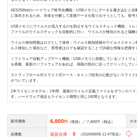
AES256bitのハードウェア暗号化機能：USBメモリにデータを書き込む
に保存されるため、本体を分解して直接データを取り出そうとしても、暗号
USBメモリにウイルスが混入するのを防止するウイルスチェック機能：トレンド
ファイルのウイルスチェックを自動的に行い、ウイルスが検知されると隔離
ウイルス検知情報はログとして保存：ウイルス検知情報やウイルススキャン
ルス検知した場合など、管理者はログを確認することで詳細な情報を把握す
ソフトウェア自動アップデート機能：USBメモリに搭載しているソフトウ
を搭載。最新のソフトウェアがあれば、画面の指示に従ってクリックしてい
ストラップホール付スライド式ケース：キャップ紛失の心配がないスライド
がついています。
1年ライセンスモデル：1年間、最新のウイルス定義ファイルをダウンロード
す。ハードウェア保証もライセンス期間と同じ1年間となります。
6,800
販売価格
カタ
円
（税抜）／
7,480
円（税込）
0
最新在庫：
在庫数
（2026/08/06 12:47現在）