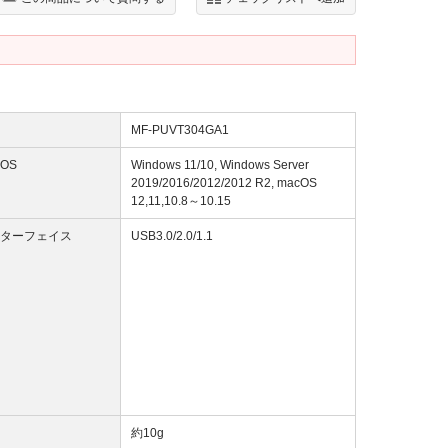
MF-PUVT304GA1
OS
Windows 11/10, Windows Server
2019/2016/2012/2012 R2, macOS
12,11,10.8～10.15
ターフェイス
USB3.0/2.0/1.1
約10g