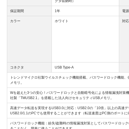
クタ収納時）
保証期間
1年
電源
カラー
ホワイト
対応
コネクタ
USB Type-A
トレンドマイクロ社製ウイルスチェック機能搭載、パスワードロック機能、保
メモリ。
Wを超えた3つの安心！パスワードロックと自動暗号化による情報漏洩対策機
社製「TMUSB2.1」を搭載した法人向けセキュリティUSBメモリ。
高速データ転送を実現するUSB3.0に対応：USB2.0の「10倍」以上の高速
USB2.0/1.1のPCでも使用することができます（転送速度はPC側のポート
パスワードロック機能：紛失/盗難時の情報漏洩対策としてパスワードロック
ることなく、簡単に使うことができます。