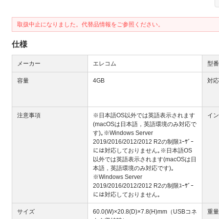
取扱中止になりました。代替品情報をご参照ください。
仕様
メーカー
エレコム
型番
Next
容量
4GB
対応
注意事項
※日本語OS以外では英語表示されます
イン
(macOSは日本語，英語環境のみ対応で
す)｡※Windows Server
2019/2016/2012/2012 R2の制限ﾕｰｻﾞｰ
には対応しておりません｡※日本語OS
以外では英語表示されます(macOSは日
本語，英語環境のみ対応です)｡
※Windows Server
大
2019/2016/2012/2012 R2の制限ﾕｰｻﾞｰ
には対応しておりません｡
サイズ
60.0(W)×20.8(D)×7.8(H)mm（USBコネ
重量