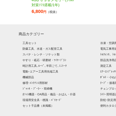
対策ｿﾌﾄ搭載/1年)
6,800
円
（税抜）
商品カテゴリー
工具セット
冷凍・空調
防爆工具、水道・ガス配管工具
電気工事用
スパナ・レンチ・ソケット類
ﾄﾙｸﾚﾝﾁ、ﾄﾙ
やすり・砥石・研磨材・ﾜｲﾔｰﾌﾞﾗｼ
部品洗浄用品
時計用工具､ﾙｰﾍﾟ､半田ごて､ﾐﾆﾄｰﾁ
測定工具
電動･エアー工具用先端工具
ｴｱｰｺﾝﾌﾟﾚ
機械部品
ﾎﾞﾙﾄ・小ね
修理･ﾒﾝﾃﾅﾝｽ用部材
ﾃｰﾌﾟ・接着
ｼﾞｬｯｷ・ﾌﾟｰﾗｰ・荷締機
チェンブロ
ｵﾌｨｽ機器・OA用品・備品・かばん・什器
ﾗｲﾄ･照明
現場用安全具・標識・ﾊﾞﾘｹｰﾄﾞ
防犯･防災用
セット子品番（未掲載）
便利カタロ