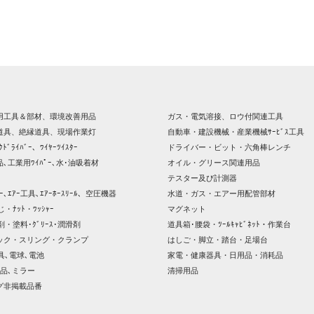
用工具＆部材、環境改善用品
ガス・電気溶接、ロウ付関連工具
道具、絶縁道具、現場作業灯
自動車・建設機械・産業機械ｻｰﾋﾞｽ工具
ｸﾄﾞﾗｲﾊﾞｰ、ﾜｲﾔｰﾂｲｽﾀｰ
ドライバー・ビット・六角棒レンチ
､工業用ﾜｲﾊﾟｰ､水･油吸着材
オイル・グリース関連用品
テスター及び計測器
ｯｻｰ､ｴｱｰ工具､ｴｱｰﾎｰｽﾘｰﾙ、空圧機器
水道・ガス・エアー用配管部材
じ・ﾅｯﾄ・ﾜｯｼｬｰ
マグネット
剤・塗料･ｸﾞﾘｰｽ･潤滑剤
道具箱･腰袋・ﾂｰﾙｷｬﾋﾞﾈｯﾄ・作業台
ック・スリング・クランプ
はしご・脚立・踏台・足場台
器具､電球､電池
家電・健康器具・日用品・消耗品
品､ミラー
清掃用品
グ非掲載品番