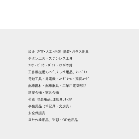
板金･左官･大工･内装･塗装･ガラス用具
チタン工具・ステンレス工具
ﾌｯｸ・ﾋﾟｯｸ・ﾎﾟﾝﾁ・けがき針
工作機械用ｸﾗﾝﾌﾟ､ｸｰﾗﾝﾄ用品、ﾐﾆﾊﾞｲｽ
電動工具・発電機・ｺｰﾄﾞﾘｰﾙ・延長ｺｰﾄﾞ
配線部材・配線器具・工業用電気部品
建築金物・家具金物
荷造･包装用品､運搬具､ｷｬｽﾀｰ
事務用品（筆記具・文房具）
安全保護具
屋外作業用品、迷彩・OD色用品