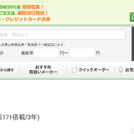
ム在庫は検索結果一覧画面でご確認頂けます。
示
価格帯
円〜
円
カタログから探す
おすすめ
クイックオ
ｿﾌﾄ搭載/3年)