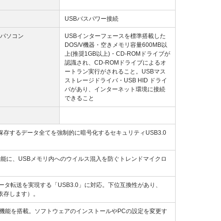
USBバスパワー接続
パソコン
USBインターフェースを標準搭載した
DOS/V機器・空きメモリ容量600MB以
上(推奨1GB以上)・CD-ROMドライブが
認識され、CD-ROMドライブによるオ
ートラン実行がされること。USBマス
ストレージドライバ・USB HID ドライ
バがあり、インターネット環境に接続
できること
存するデータ全てを強制的に暗号化するセキュリティUSB3.0
能に、USBメモリ内へのウイルス混入を防ぐトレンドマイクロ
データ転送を実現する「USB3.0」に対応。下位互換性があり、
に依存します）。
機能を搭載。ソフトウェアのインストールやPCの設定を変更す