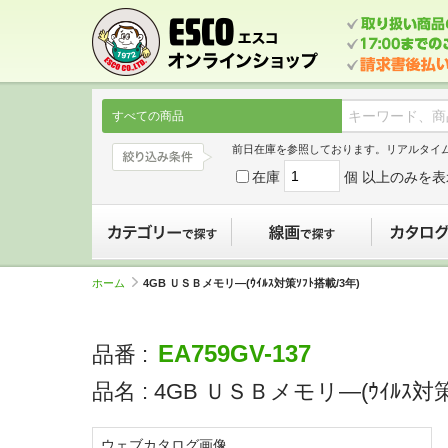
すべての商品
前日在庫を参照しております。リアルタイ
在庫
個 以上のみを表
カテゴリーで探す
線画で探す
ホーム
4GB ＵＳＢメモリ―(ｳｲﾙｽ対策ｿﾌﾄ搭載/3年)
EA759GV-137
品番 :
品名 :
4GB ＵＳＢメモリ―(ｳｲﾙｽ対策
ウェブカタログ画像