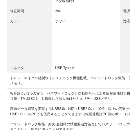
クタ収納時）
保証期間
3年
電源
カラー
ホワイト
対応
コネクタ
USB Type-A
トレンドマイクロ社製ウイルスチェック機能搭載、パスワードロック機能、保
メモリ。
Wを超えた3つの安心！パスワードロックと自動暗号化による情報漏洩対策機
社製「TMUSB2.1」を搭載した法人向けセキュリティUSBメモリ。
高速データ転送を実現するUSB3.0に対応：USB2.0の「10倍」以上の高速
USB2.0/1.1のPCでも使用することができます（転送速度はPC側のポート
パスワードロック機能：紛失/盗難時の情報漏洩対策としてパスワードロック
ることなく、簡単に使うことができます。