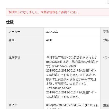
取扱中止になりました。代替品情報をご参照ください。
仕様
メーカー
エレコム
型番
Next
容量
4GB
対応
注意事項
※日本語OS以外では英語表示されます
イン
(macOSは日本語，英語環境のみ対応で
す)｡※Windows Server
2019/2016/2012/2012 R2の制限ﾕｰｻﾞｰ
には対応しておりません｡※日本語OS
以外では英語表示されます(macOSは日
本語，英語環境のみ対応です)｡
※Windows Server
大
2019/2016/2012/2012 R2の制限ﾕｰｻﾞｰ
には対応しておりません｡
サイズ
60.0(W)×20.8(D)×7.8(H)mm（USBコネ
重量