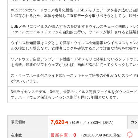
AES256bitのハードウェア暗号化機能：USBメモリにデータを書き込む
に保存されるため、本体を分解して直接データを取り出そうとしても、暗号
USBメモリにウイルスが混入するのを防止するウイルスチェック機能：トレンド
ファイルのウイルスチェックを自動的に行い、ウイルスが検知されると隔離
ウイルス検知情報はログとして保存：ウイルス検知情報やウイルススキャン
ルス検知した場合など、管理者はログを確認することで詳細な情報を把握す
ソフトウェア自動アップデート機能：USBメモリに搭載しているソフトウ
を搭載。最新のソフトウェアがあれば、画面の指示に従ってクリックしてい
ストラップホール付スライド式ケース：キャップ紛失の心配がないスライド
がついています。
3年ライセンスモデル：3年間、最新のウイルス定義ファイルをダウンロード
す。ハードウェア保証もライセンス期間と同じ3年間となります。
7,620
販売価格
カタ
円
（税抜）／
8,382
円（税込）
0
最新在庫：
在庫数
（2026/08/09 04:28現在）