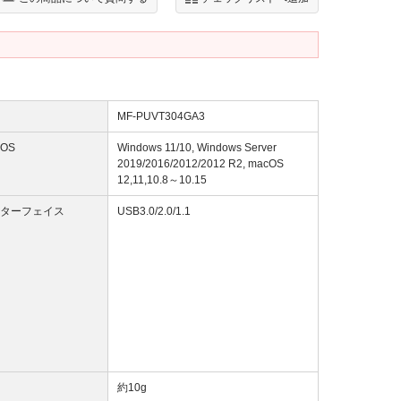
MF-PUVT304GA3
OS
Windows 11/10, Windows Server
2019/2016/2012/2012 R2, macOS
12,11,10.8～10.15
ターフェイス
USB3.0/2.0/1.1
約10g