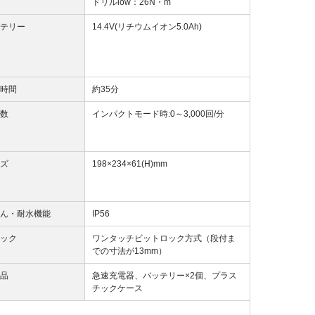
ドリルlow：26N・m
テリー
14.4V(リチウムイオン5.0Ah)
時間
約35分
数
インパクトモード時:0～3,000回/分
ズ
198×234×61(H)mm
ん・耐水機能
IP56
ック
ワンタッチビットロック方式（段付ま
での寸法が13mm）
品
急速充電器、バッテリー×2個、プラス
チックケース