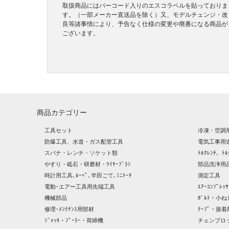
取扱商品にはバーコード入りのエスコラベルを貼っておりま
す。（一部メーカー直送品を除く）又、モデルチェンジ・改
良等諸事情により、予告なく仕様の変更や廃番になる商品が
ございます。
商品カテゴリー
工具セット
冷凍・空調
防爆工具、水道・ガス配管工具
電気工事用
スパナ・レンチ・ソケット類
ﾄﾙｸﾚﾝﾁ、ﾄﾙ
やすり・砥石・研磨材・ﾜｲﾔｰﾌﾞﾗｼ
部品洗浄用品
時計用工具､ﾙｰﾍﾟ､半田ごて､ﾐﾆﾄｰﾁ
測定工具
電動･エアー工具用先端工具
ｴｱｰｺﾝﾌﾟﾚ
機械部品
ﾎﾞﾙﾄ・小ね
修理･ﾒﾝﾃﾅﾝｽ用部材
ﾃｰﾌﾟ・接着
ｼﾞｬｯｷ・ﾌﾟｰﾗｰ・荷締機
チェンブロ