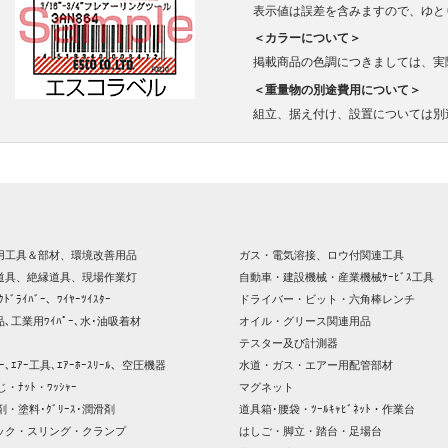
表示値は誤差を含みますので、ゆと
＜カラーについて＞
掲載商品の色調につきましては、実
＜重量物の別途費用について＞
組立、据え付け、設置については別
用工具＆部材、環境改善用品
ガス・電気溶接、ロウ付関連工具
道具、絶縁道具、現場作業灯
自動車・建設機械・産業機械ｻｰﾋﾞｽ工具
ｸﾄﾞﾗｲﾊﾞｰ、ﾜｲﾔｰﾂｲｽﾀｰ
ドライバー・ビット・六角棒レンチ
､工業用ﾜｲﾊﾟｰ､水･油吸着材
オイル・グリース関連用品
テスター及び計測器
ｯｻｰ､ｴｱｰ工具､ｴｱｰﾎｰｽﾘｰﾙ、空圧機器
水道・ガス・エアー用配管部材
じ・ﾅｯﾄ・ﾜｯｼｬｰ
マグネット
剤・塗料･ｸﾞﾘｰｽ･潤滑剤
道具箱･腰袋・ﾂｰﾙｷｬﾋﾞﾈｯﾄ・作業台
ック・スリング・クランプ
はしご・脚立・踏台・足場台