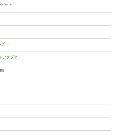
イバービット
ホルダー
ソケットアダプター
個)