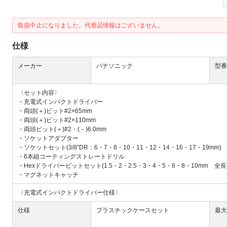
取扱中止になりました。代替品情報はございません。
仕様
メーカー
パナソニック
型番
Next
〈セット内容〉
・充電式インパクトドライバー
・両頭(＋)ビット#2×65mm
・両頭(＋)ビット#2×110mm
・両頭ビット(＋)#2・(－)6.0mm
・ソケットアダプター
・ソケットセット(3/8”DR：6・7・8・10・11・12・14・16・17・19mm)
・6本組コーティングストレートドリル
・Hexドライバービットセット(1.5・2・2.5・3・4・5・6・8・10mm 全長
・マグネットキャッチ
大
〈充電式インパクトドライバー仕様〉
仕様
プラスチックケースセット
最大