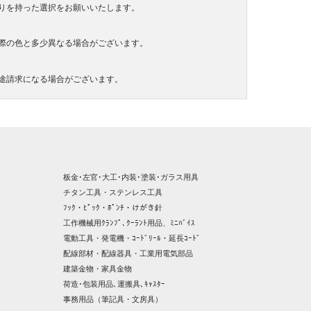
りを持った選択をお願いいたします。
際の色と多少異なる場合がございます。
途請求になる場合がございます。
板金･左官･大工･内装･塗装･ガラス用具
チタン工具・ステンレス工具
ﾌｯｸ・ﾋﾟｯｸ・ﾎﾟﾝﾁ・けがき針
工作機械用ｸﾗﾝﾌﾟ､ｸｰﾗﾝﾄ用品、ﾐﾆﾊﾞｲｽ
電動工具・発電機・ｺｰﾄﾞﾘｰﾙ・延長ｺｰﾄﾞ
配線部材・配線器具・工業用電気部品
建築金物・家具金物
荷造･包装用品､運搬具､ｷｬｽﾀｰ
事務用品（筆記具・文房具）