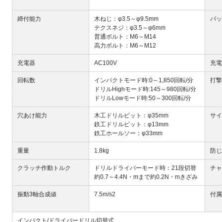
締付能力
木ねじ：φ3.5～φ9.5mm
バッ
テクスネジ：φ3.5～φ6mm
普通ボルト：M6～M14
高力ボルト：M6～M12
充電器
AC100V
充電
回転数
インパクトモード時:0～1,850回転/分
打撃
ドリルHighモード時:145～980回転/分
ドリルLowモード時:50～300回転/分
穴あけ能力
木工ドリルビット：φ35mm
サイ
鉄工ドリルビット：φ13mm
鉄工ホールソー：φ33mm
重量
1.8kg
防じ
クラッチ作動トルク
ドリルドライバーモード時：21段切替
チャ
約0.7～4.4N・mまで約0.2N・mきざみ
振動3軸合成値
7.5m/s2
付属
インパクト/ドライバードリル切替式