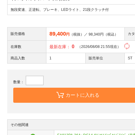
無段変速、正逆転、ブレーキ、LEDライト、21段クラッチ付
89,400
販売価格
カタ
円
（税抜）／
98,340
円（税込）
0
最新在庫：
在庫数
（2026/08/08 21:55現在）
商品入数
1
販売単位
ST
数量：
カートに入れる
その他関連