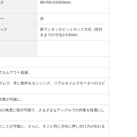
ズ
98×59×243(H)mm
ー
赤
ック
新ワンタッチビットロック方式（段付
きまでの寸法が13mm）
でカムアウト低減。
リズムで、常に動作をセンシング。リアルタイムでモーターのスピ
作業が可能に。
て8方向の角度に取付可能で、さまざまなアングルでの作業を快適にし
つことが可能に。さらに、ネジと同じ方向に押し付け力が伝わる