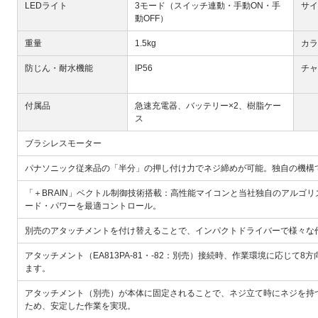
LEDライト
3モード（スイッチ連動・手動ON・手
サイ
動OFF）
重量
1.5kg
カラ
防じん・耐水機能
IP56
チャ
付属品
急速充電器、バッテリー×2、樹脂ケー
ス
ブラシレスモーター
パナソニック従来品の「半分」の押し付け力でネジ締めが可能。独自の機構
「＋BRAIN」ベクトル制御技術搭載：高性能マイコンと当社独自のアルゴ
ード・パワーを最適コントロール。
別売のアタッチメントを付け替えることで、インパクトドライバーで様々な
アタッチメント（EA813PA-81・-82：別売）接続時、作業環境に応じ
ます。
アタッチメント（別売）が本体に固定されることで、ネジ立て時にネジを持
ため、安定した作業を実現。