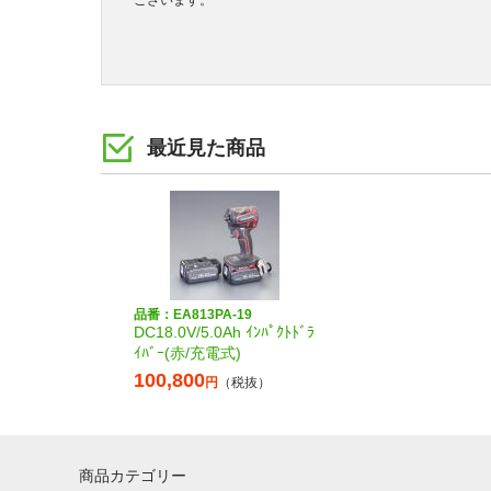
ございます。
最近見た商品
品番：EA813PA-19
DC18.0V/5.0Ah ｲﾝﾊﾟｸﾄﾄﾞﾗ
ｲﾊﾞｰ(赤/充電式)
100,800
円
（税抜）
商品カテゴリー