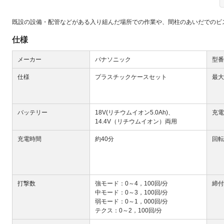
既設の設備・配管などがある入り組んだ場所での作業や、間柱のあいだでのビ
仕様
メーカー
パナソニック
型番
仕様
プラスチックケースセット
最大
Next
バッテリー
18V(リチウムイオン5.0Ah)、
充電
14.4V（リチウムイオン）両用
充電時間
約40分
回転
大
打撃数
強モード：0～4，100回/分
締付
中モード：0～3，100回/分
弱モード：0～1，000回/分
テクス：0～2，100回/分