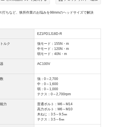
ス打ちなど、狭所作業のお悩みを98mmのヘッドサイズで解決
EZ1PD1J18D-R
トルク
強モード：155N・m
中モード：120N・m
弱モード：40N・m
器
AC100V
数
強：0～2,700
中：0～1,600
弱：0～1,000
テクス：0～2,700rpm
能力
普通ボルト：M6～M14
高力ボルト：M6～M10
木ねじ：3.5～9.5㎜
テクス：3.5～6㎜