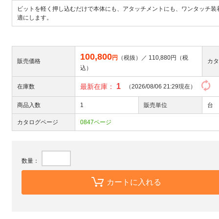
ビットを軽く押し込むだけで本体にも、アタッチメントにも、ワンタッチ装
適にします。
100,800
円
（税抜）／
110,880
円（税
販売価格
カタ
込）
1
最新在庫：
在庫数
（2026/08/06 21:29現在）
商品入数
1
販売単位
台
カタログページ
0847ページ
数量：
カートに入れる