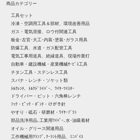
商品カテゴリー
工具セット
冷凍・空調用工具＆部材、環境改善用品
ガス・電気溶接、ロウ付関連工具
板金･左官･大工･内装･塗装･ガラス用具
防爆工具、水道・ガス配管工具
電気工事用道具、絶縁道具、現場作業灯
自動車・建設機械・産業機械ｻｰﾋﾞｽ工具
チタン工具・ステンレス工具
スパナ・レンチ・ソケット類
ﾄﾙｸﾚﾝﾁ、ﾄﾙｸﾄﾞﾗｲﾊﾞｰ、ﾜｲﾔｰﾂｲｽﾀｰ
ドライバー・ビット・六角棒レンチ
ﾌｯｸ・ﾋﾟｯｸ・ﾎﾟﾝﾁ・けがき針
やすり・砥石・研磨材・ﾜｲﾔｰﾌﾞﾗｼ
部品洗浄用品､工業用ﾜｲﾊﾟｰ､水･油吸着材
オイル・グリース関連用品
工作機械用ｸﾗﾝﾌﾟ､ｸｰﾗﾝﾄ用品、ﾐﾆﾊﾞｲｽ