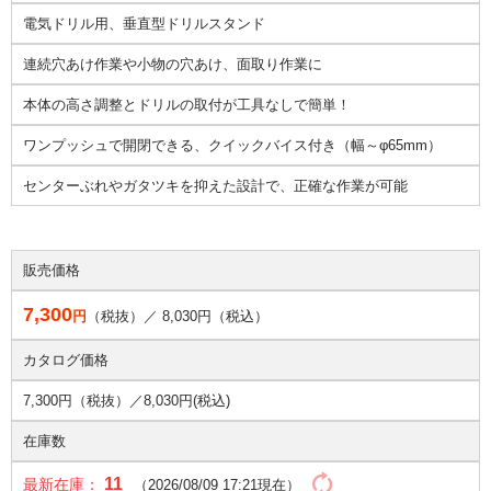
電気ドリル用、垂直型ドリルスタンド
連続穴あけ作業や小物の穴あけ、面取り作業に
本体の高さ調整とドリルの取付が工具なしで簡単！
ワンプッシュで開閉できる、クイックバイス付き（幅～φ65mm）
センターぶれやガタツキを抑えた設計で、正確な作業が可能
販売価格
7,300
円
（税抜）／
8,030
円（税込）
カタログ価格
7,300円（税抜）／
8,030円(税込)
在庫数
11
最新在庫：
（2026/08/09 17:21現在）