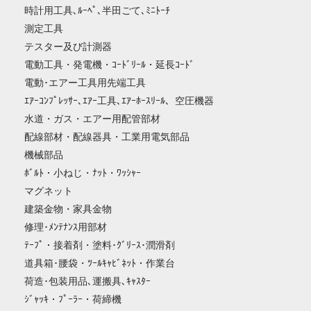
時計用工具､ﾙｰﾍﾟ､半田ごて､ﾐﾆﾄｰﾁ
測定工具
テスター及び計測器
電動工具・発電機・ｺｰﾄﾞﾘｰﾙ・延長ｺｰﾄﾞ
電動･エアー工具用先端工具
ｴｱｰｺﾝﾌﾟﾚｯｻｰ､ｴｱｰ工具､ｴｱｰﾎｰｽﾘｰﾙ、空圧機器
水道・ガス・エアー用配管部材
配線部材・配線器具・工業用電気部品
機械部品
ﾎﾞﾙﾄ・小ねじ・ﾅｯﾄ・ﾜｯｼｬｰ
マグネット
建築金物・家具金物
修理･ﾒﾝﾃﾅﾝｽ用部材
ﾃｰﾌﾟ・接着剤・塗料･ｸﾞﾘｰｽ･潤滑剤
道具箱･腰袋・ﾂｰﾙｷｬﾋﾞﾈｯﾄ・作業台
荷造･包装用品､運搬具､ｷｬｽﾀｰ
ｼﾞｬｯｷ・ﾌﾟｰﾗｰ・荷締機