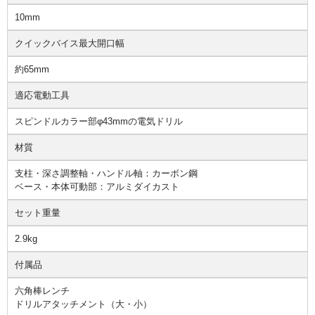
10mm
クイックバイス最大開口幅
約65mm
適応電動工具
スピンドルカラー部φ43mmの電気ドリル
材質
支柱・深さ調整軸・ハンドル軸：カーボン鋼
ベース・本体可動部：アルミダイカスト
セット重量
2.9kg
付属品
六角棒レンチ
ドリルアタッチメント（大・小）