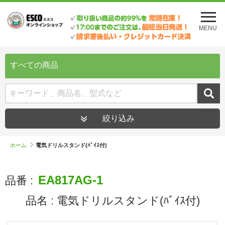
メ
ニ
MENU
ュ
ー
を
開
すべての商品
く
絞り込み
ホーム
電気ドリルスタンド(ﾊﾞｲｽ付)
EA817AG-1
品番 :
品名 :
電気ドリルスタンド(ﾊﾞｲｽ付)