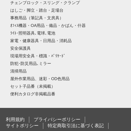
チェンブロック・スリング・クランプ
はしご・脚立・踏台・足場台
事務用品（筆記具・文房具）
ｵﾌｨｽ機器・OA用品・備品・かばん・什器
ﾗｲﾄ･照明器具､電球､電池
家電・健康器具・日用品・消耗品
安全保護具
現場用安全具・標識・ﾊﾞﾘｹｰﾄﾞ
防犯･防災用品､ミラー
清掃用品
屋外作業用品、迷彩・OD色用品
セット子品番（未掲載）
便利カタログ非掲載品番
利用規約
プライバシーポリシー
サイトポリシー
特定商取引法に基づく表記