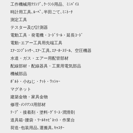
工作機械用ｸﾗﾝﾌﾟ､ｸｰﾗﾝﾄ用品、ﾐﾆﾊﾞｲｽ
時計用工具､ﾙｰﾍﾟ､半田ごて､ﾐﾆﾄｰﾁ
測定工具
テスター及び計測器
電動工具・発電機・ｺｰﾄﾞﾘｰﾙ・延長ｺｰﾄﾞ
電動･エアー工具用先端工具
ｴｱｰｺﾝﾌﾟﾚｯｻｰ､ｴｱｰ工具､ｴｱｰﾎｰｽﾘｰﾙ、空圧機器
水道・ガス・エアー用配管部材
配線部材・配線器具・工業用電気部品
機械部品
ﾎﾞﾙﾄ・小ねじ・ﾅｯﾄ・ﾜｯｼｬｰ
マグネット
建築金物・家具金物
修理･ﾒﾝﾃﾅﾝｽ用部材
ﾃｰﾌﾟ・接着剤・塗料･ｸﾞﾘｰｽ･潤滑剤
道具箱･腰袋・ﾂｰﾙｷｬﾋﾞﾈｯﾄ・作業台
荷造･包装用品､運搬具､ｷｬｽﾀｰ