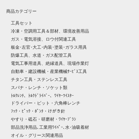
商品カテゴリー
工具セット
冷凍・空調用工具＆部材、環境改善用品
ガス・電気溶接、ロウ付関連工具
板金･左官･大工･内装･塗装･ガラス用具
防爆工具、水道・ガス配管工具
電気工事用道具、絶縁道具、現場作業灯
自動車・建設機械・産業機械ｻｰﾋﾞｽ工具
チタン工具・ステンレス工具
スパナ・レンチ・ソケット類
ﾄﾙｸﾚﾝﾁ、ﾄﾙｸﾄﾞﾗｲﾊﾞｰ、ﾜｲﾔｰﾂｲｽﾀｰ
ドライバー・ビット・六角棒レンチ
ﾌｯｸ・ﾋﾟｯｸ・ﾎﾟﾝﾁ・けがき針
やすり・砥石・研磨材・ﾜｲﾔｰﾌﾞﾗｼ
部品洗浄用品､工業用ﾜｲﾊﾟｰ､水･油吸着材
オイル・グリース関連用品