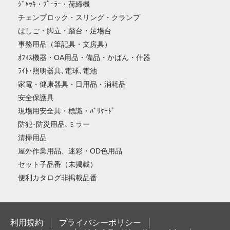
ｼﾞｬｯｷ・ﾌﾟｰﾗｰ・荷締機
チェンブロック・スリング・クランプ
はしご・脚立・踏台・足場台
事務用品（筆記具・文房具）
ｵﾌｨｽ機器・OA用品・備品・かばん・什器
ﾗｲﾄ･照明器具､電球､電池
家電・健康器具・日用品・消耗品
安全保護具
現場用安全具・標識・ﾊﾞﾘｹｰﾄﾞ
防犯･防災用品､ミラー
清掃用品
屋外作業用品、迷彩・OD色用品
セット子品番（未掲載）
便利カタログ非掲載品番
利用規約
プライバシーポリシー