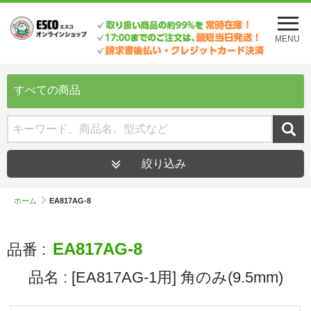
メ
ニ
MENU
ュ
ー
を
開
すべての商品
く
絞り込み
ホーム
EA817AG-8
EA817AG-8
品番 :
品名 :
[EA817AG-1用] 角のみ(9.5mm)