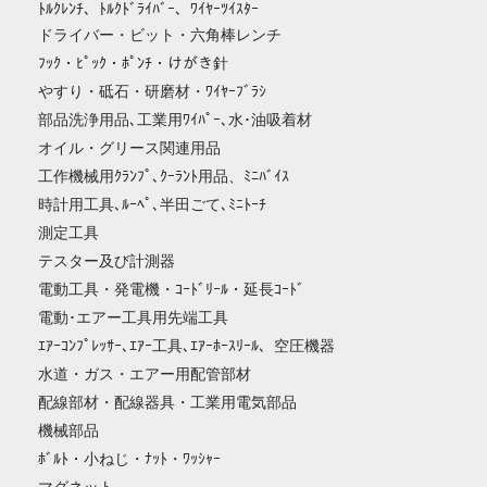
ﾄﾙｸﾚﾝﾁ、ﾄﾙｸﾄﾞﾗｲﾊﾞｰ、ﾜｲﾔｰﾂｲｽﾀｰ
ドライバー・ビット・六角棒レンチ
ﾌｯｸ・ﾋﾟｯｸ・ﾎﾟﾝﾁ・けがき針
やすり・砥石・研磨材・ﾜｲﾔｰﾌﾞﾗｼ
部品洗浄用品､工業用ﾜｲﾊﾟｰ､水･油吸着材
オイル・グリース関連用品
工作機械用ｸﾗﾝﾌﾟ､ｸｰﾗﾝﾄ用品、ﾐﾆﾊﾞｲｽ
時計用工具､ﾙｰﾍﾟ､半田ごて､ﾐﾆﾄｰﾁ
測定工具
テスター及び計測器
電動工具・発電機・ｺｰﾄﾞﾘｰﾙ・延長ｺｰﾄﾞ
電動･エアー工具用先端工具
ｴｱｰｺﾝﾌﾟﾚｯｻｰ､ｴｱｰ工具､ｴｱｰﾎｰｽﾘｰﾙ、空圧機器
水道・ガス・エアー用配管部材
配線部材・配線器具・工業用電気部品
機械部品
ﾎﾞﾙﾄ・小ねじ・ﾅｯﾄ・ﾜｯｼｬｰ