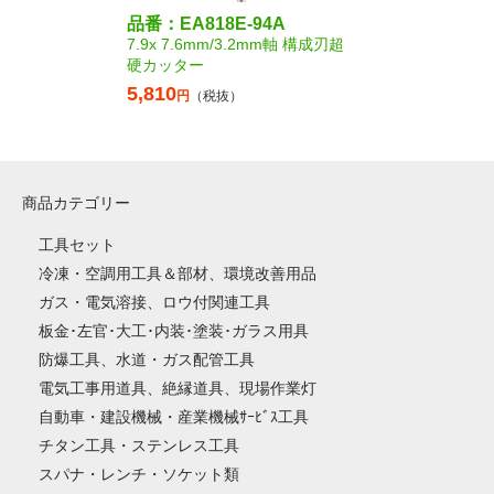
品番：EA818E-94A
7.9x 7.6mm/3.2mm軸 構成刃超
硬カッター
5,810
円
（税抜）
商品カテゴリー
工具セット
冷凍・空調用工具＆部材、環境改善用品
ガス・電気溶接、ロウ付関連工具
板金･左官･大工･内装･塗装･ガラス用具
防爆工具、水道・ガス配管工具
電気工事用道具、絶縁道具、現場作業灯
自動車・建設機械・産業機械ｻｰﾋﾞｽ工具
チタン工具・ステンレス工具
スパナ・レンチ・ソケット類