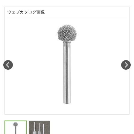
ウェブカタログ画像
Prev
N