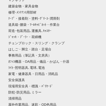
マグネット
建築金物・家具金物
修理･ﾒﾝﾃﾅﾝｽ用部材
ﾃｰﾌﾟ・接着剤・塗料･ｸﾞﾘｰｽ･潤滑剤
道具箱･腰袋・ﾂｰﾙｷｬﾋﾞﾈｯﾄ・作業台
荷造･包装用品､運搬具､ｷｬｽﾀｰ
ｼﾞｬｯｷ・ﾌﾟｰﾗｰ・荷締機
チェンブロック・スリング・クランプ
はしご・脚立・踏台・足場台
事務用品（筆記具・文房具）
ｵﾌｨｽ機器・OA用品・備品・かばん・什器
ﾗｲﾄ･照明器具､電球､電池
家電・健康器具・日用品・消耗品
安全保護具
現場用安全具・標識・ﾊﾞﾘｹｰﾄﾞ
防犯･防災用品､ミラー
清掃用品
屋外作業用品、迷彩・OD色用品