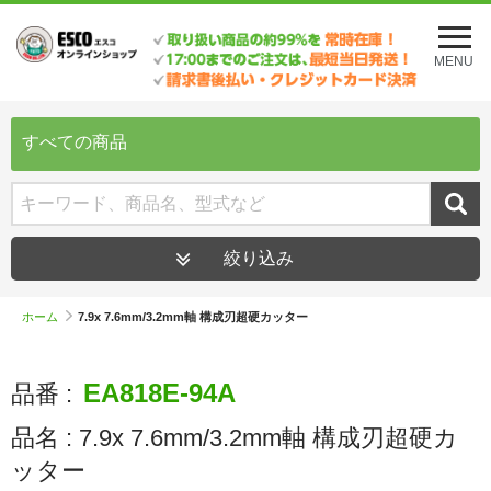
メ
ニ
MENU
ュ
ー
を
開
すべての商品
く
絞り込み
ホーム
7.9x 7.6mm/3.2mm軸 構成刃超硬カッター
EA818E-94A
品番 :
品名 :
7.9x 7.6mm/3.2mm軸 構成刃超硬カ
ッター