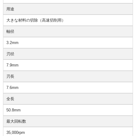
用途
大きな材料の切除（高速切削用）
軸径
3.2mm
刃径
7.9mm
刃長
7.6mm
全長
50.8mm
最大回転数
35,000rpm