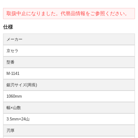
取扱中止になりました。代替品情報をご参照ください。
仕様
メーカー
京セラ
型番
M-1141
鋸刃サイズ(周長)
1060mm
幅×山数
3.5mm×24山
刃厚