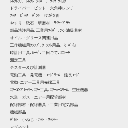
ﾄﾙｸﾚﾝﾁ、ﾄﾙｸﾄﾞﾗｲﾊﾞｰ、ﾜｲﾔｰﾂｲｽﾀｰ
ドライバー・ビット・六角棒レンチ
ﾌｯｸ・ﾋﾟｯｸ・ﾎﾟﾝﾁ・けがき針
やすり・砥石・研磨材・ﾜｲﾔｰﾌﾞﾗｼ
部品洗浄用品､工業用ﾜｲﾊﾟｰ､水･油吸着材
オイル・グリース関連用品
工作機械用ｸﾗﾝﾌﾟ､ｸｰﾗﾝﾄ用品、ﾐﾆﾊﾞｲｽ
時計用工具､ﾙｰﾍﾟ､半田ごて､ﾐﾆﾄｰﾁ
測定工具
テスター及び計測器
電動工具・発電機・ｺｰﾄﾞﾘｰﾙ・延長ｺｰﾄﾞ
電動･エアー工具用先端工具
ｴｱｰｺﾝﾌﾟﾚｯｻｰ､ｴｱｰ工具､ｴｱｰﾎｰｽﾘｰﾙ、空圧機器
水道・ガス・エアー用配管部材
配線部材・配線器具・工業用電気部品
機械部品
ﾎﾞﾙﾄ・小ねじ・ﾅｯﾄ・ﾜｯｼｬｰ
マグネット