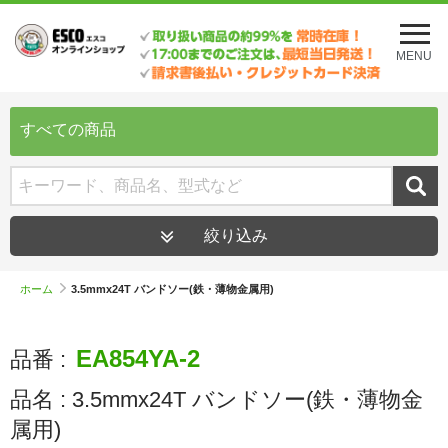
メ
ニ
MENU
ュ
ー
を
開
すべての商品
く
絞り込み
ホーム
3.5mmx24T バンドソー(鉄・薄物金属用)
EA854YA-2
品番 :
品名 :
3.5mmx24T バンドソー(鉄・薄物金
属用)