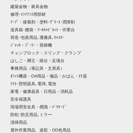
建築金物・家具金物
修理･ﾒﾝﾃﾅﾝｽ用部材
ﾃｰﾌﾟ・接着剤・塗料･ｸﾞﾘｰｽ･潤滑剤
道具箱･腰袋・ﾂｰﾙｷｬﾋﾞﾈｯﾄ・作業台
荷造･包装用品､運搬具､ｷｬｽﾀｰ
ｼﾞｬｯｷ・ﾌﾟｰﾗｰ・荷締機
チェンブロック・スリング・クランプ
はしご・脚立・踏台・足場台
事務用品（筆記具・文房具）
ｵﾌｨｽ機器・OA用品・備品・かばん・什器
ﾗｲﾄ･照明器具､電球､電池
家電・健康器具・日用品・消耗品
安全保護具
現場用安全具・標識・ﾊﾞﾘｹｰﾄﾞ
防犯･防災用品､ミラー
清掃用品
屋外作業用品、迷彩・OD色用品