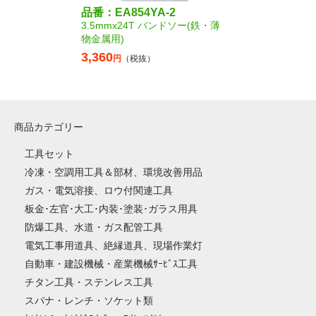
品番：EA854YA-2
3.5mmx24T バンドソー(鉄・薄
物金属用)
3,360
円
（税抜）
商品カテゴリー
工具セット
冷凍・空調用工具＆部材、環境改善用品
ガス・電気溶接、ロウ付関連工具
板金･左官･大工･内装･塗装･ガラス用具
防爆工具、水道・ガス配管工具
電気工事用道具、絶縁道具、現場作業灯
自動車・建設機械・産業機械ｻｰﾋﾞｽ工具
チタン工具・ステンレス工具
スパナ・レンチ・ソケット類