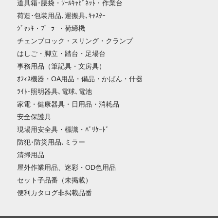
道具箱･腰袋・ﾂｰﾙｷｬﾋﾞﾈｯﾄ・作業台
荷造･包装用品､運搬具､ｷｬｽﾀｰ
ｼﾞｬｯｷ・ﾌﾟｰﾗｰ・荷締機
チェンブロック・スリング・クランプ
はしご・脚立・踏台・足場台
事務用品（筆記具・文房具）
ｵﾌｨｽ機器・OA用品・備品・かばん・什器
ﾗｲﾄ･照明器具､電球､電池
家電・健康器具・日用品・消耗品
安全保護具
現場用安全具・標識・ﾊﾞﾘｹｰﾄﾞ
防犯･防災用品､ミラー
清掃用品
屋外作業用品、迷彩・OD色用品
セット子品番（未掲載）
便利カタログ非掲載品番