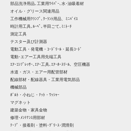
部品洗浄用品､工業用ﾜｲﾊﾟｰ､水･油吸着材
オイル・グリース関連用品
工作機械用ｸﾗﾝﾌﾟ､ｸｰﾗﾝﾄ用品、ﾐﾆﾊﾞｲｽ
時計用工具､ﾙｰﾍﾟ､半田ごて､ﾐﾆﾄｰﾁ
測定工具
テスター及び計測器
電動工具・発電機・ｺｰﾄﾞﾘｰﾙ・延長ｺｰﾄﾞ
電動･エアー工具用先端工具
ｴｱｰｺﾝﾌﾟﾚｯｻｰ､ｴｱｰ工具､ｴｱｰﾎｰｽﾘｰﾙ、空圧機器
水道・ガス・エアー用配管部材
配線部材・配線器具・工業用電気部品
機械部品
ﾎﾞﾙﾄ・小ねじ・ﾅｯﾄ・ﾜｯｼｬｰ
マグネット
建築金物・家具金物
修理･ﾒﾝﾃﾅﾝｽ用部材
ﾃｰﾌﾟ・接着剤・塗料･ｸﾞﾘｰｽ･潤滑剤