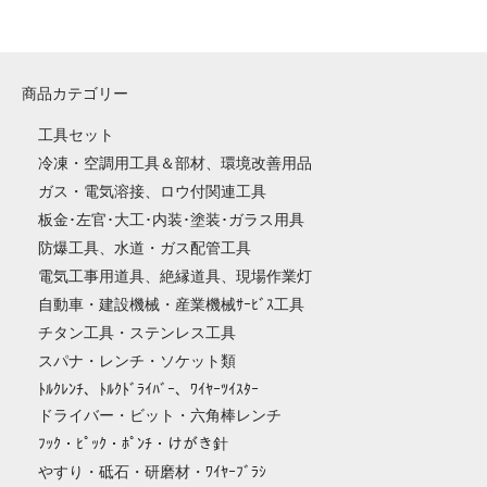
商品カテゴリー
工具セット
冷凍・空調用工具＆部材、環境改善用品
ガス・電気溶接、ロウ付関連工具
板金･左官･大工･内装･塗装･ガラス用具
防爆工具、水道・ガス配管工具
電気工事用道具、絶縁道具、現場作業灯
自動車・建設機械・産業機械ｻｰﾋﾞｽ工具
チタン工具・ステンレス工具
スパナ・レンチ・ソケット類
ﾄﾙｸﾚﾝﾁ、ﾄﾙｸﾄﾞﾗｲﾊﾞｰ、ﾜｲﾔｰﾂｲｽﾀｰ
ドライバー・ビット・六角棒レンチ
ﾌｯｸ・ﾋﾟｯｸ・ﾎﾟﾝﾁ・けがき針
やすり・砥石・研磨材・ﾜｲﾔｰﾌﾞﾗｼ