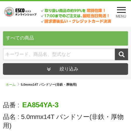
メ
ニ
MENU
ュ
ー
を
開
すべての商品
く
絞り込み
ホーム
5.0mmx14T バンドソー(非鉄・厚物用)
EA854YA-3
品番 :
品名 :
5.0mmx14T バンドソー(非鉄・厚物
用)