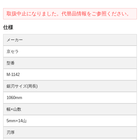
取扱中止になりました。代替品情報をご参照ください。
仕様
メーカー
京セラ
型番
M-1142
鋸刃サイズ(周長)
1060mm
幅×山数
5mm×14山
刃厚