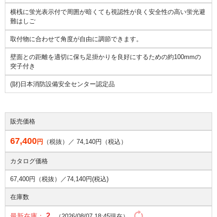
横桟に蛍光表示付で周囲が暗くても視認性が良く安全性の高い蛍光避
難はしご
取付物に合わせて角度が自由に調節できます。
壁面との距離を適切に保ち足掛かりを良好にするための約100mmの
突子付き
(財)日本消防設備安全センター認定品
販売価格
67,400
円
（税抜）／
74,140
円（税込）
カタログ価格
67,400円（税抜）／
74,140円(税込)
在庫数
2
最新在庫：
（2026/08/07 18:45現在）