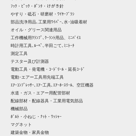
ﾌｯｸ・ﾋﾟｯｸ・ﾎﾟﾝﾁ・けがき針
やすり・砥石・研磨材・ﾜｲﾔｰﾌﾞﾗｼ
部品洗浄用品､工業用ﾜｲﾊﾟｰ､水･油吸着材
オイル・グリース関連用品
工作機械用ｸﾗﾝﾌﾟ､ｸｰﾗﾝﾄ用品、ﾐﾆﾊﾞｲｽ
時計用工具､ﾙｰﾍﾟ､半田ごて､ﾐﾆﾄｰﾁ
測定工具
テスター及び計測器
電動工具・発電機・ｺｰﾄﾞﾘｰﾙ・延長ｺｰﾄﾞ
電動･エアー工具用先端工具
ｴｱｰｺﾝﾌﾟﾚｯｻｰ､ｴｱｰ工具､ｴｱｰﾎｰｽﾘｰﾙ、空圧機器
水道・ガス・エアー用配管部材
配線部材・配線器具・工業用電気部品
機械部品
ﾎﾞﾙﾄ・小ねじ・ﾅｯﾄ・ﾜｯｼｬｰ
マグネット
建築金物・家具金物