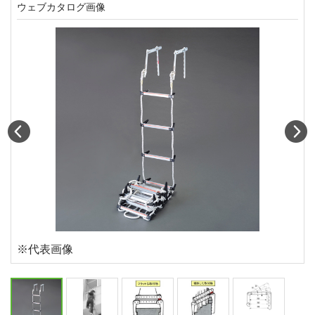
ウェブカタログ画像
Prev
N
※代表画像