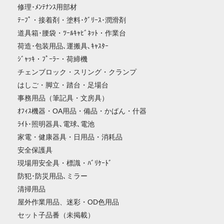
修理･ﾒﾝﾃﾅﾝｽ用部材
ﾃｰﾌﾟ・接着剤・塗料･ｸﾞﾘｰｽ･潤滑剤
道具箱･腰袋・ﾂｰﾙｷｬﾋﾞﾈｯﾄ・作業台
荷造･包装用品､運搬具､ｷｬｽﾀｰ
ｼﾞｬｯｷ・ﾌﾟｰﾗｰ・荷締機
チェンブロック・スリング・クランプ
はしご・脚立・踏台・足場台
事務用品（筆記具・文房具）
ｵﾌｨｽ機器・OA用品・備品・かばん・什器
ﾗｲﾄ･照明器具､電球､電池
家電・健康器具・日用品・消耗品
安全保護具
現場用安全具・標識・ﾊﾞﾘｹｰﾄﾞ
防犯･防災用品､ミラー
清掃用品
屋外作業用品、迷彩・OD色用品
セット子品番（未掲載）