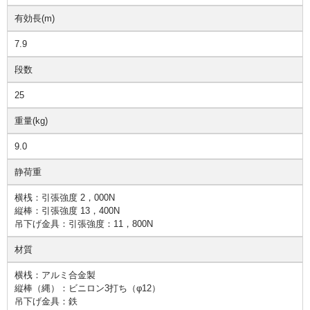
有効長(m)
7.9
段数
25
重量(kg)
9.0
静荷重
横桟：引張強度 2，000N
縦棒：引張強度 13，400N
吊下げ金具：引張強度：11，800N
材質
横桟：アルミ合金製
縦棒（縄）：ビニロン3打ち（φ12）
吊下げ金具：鉄