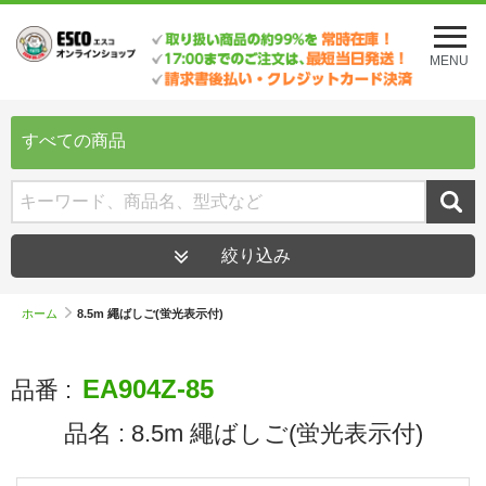
メ
ニ
MENU
ュ
ー
を
開
すべての商品
く
絞り込み
ホーム
8.5m 繩ばしご(蛍光表示付)
EA904Z-85
品番 :
品名 :
8.5m 繩ばしご(蛍光表示付)