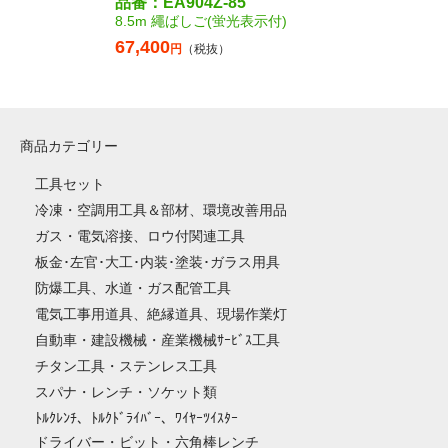
品番：EA904Z-85
8.5m 繩ばしご(蛍光表示付)
67,400
円
（税抜）
商品カテゴリー
工具セット
冷凍・空調用工具＆部材、環境改善用品
ガス・電気溶接、ロウ付関連工具
板金･左官･大工･内装･塗装･ガラス用具
防爆工具、水道・ガス配管工具
電気工事用道具、絶縁道具、現場作業灯
自動車・建設機械・産業機械ｻｰﾋﾞｽ工具
チタン工具・ステンレス工具
スパナ・レンチ・ソケット類
ﾄﾙｸﾚﾝﾁ、ﾄﾙｸﾄﾞﾗｲﾊﾞｰ、ﾜｲﾔｰﾂｲｽﾀｰ
ドライバー・ビット・六角棒レンチ