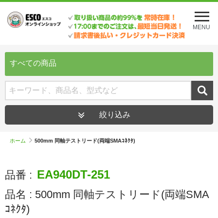
メ
ニ
MENU
ュ
ー
を
開
すべての商品
く
絞り込み
ホーム
500mm 同軸テストリード(両端SMAｺﾈｸﾀ)
EA940DT-251
品番 :
品名 :
500mm 同軸テストリード(両端SMA
ｺﾈｸﾀ)