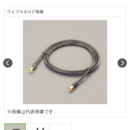
ウェブカタログ画像
Prev
N
※画像は代表画像です。