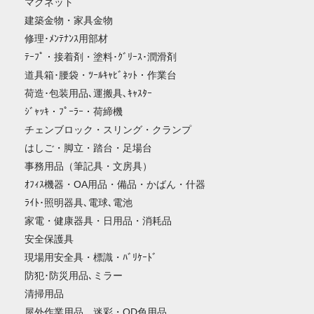
マグネット
建築金物・家具金物
修理･ﾒﾝﾃﾅﾝｽ用部材
ﾃｰﾌﾟ・接着剤・塗料･ｸﾞﾘｰｽ･潤滑剤
道具箱･腰袋・ﾂｰﾙｷｬﾋﾞﾈｯﾄ・作業台
荷造･包装用品､運搬具､ｷｬｽﾀｰ
ｼﾞｬｯｷ・ﾌﾟｰﾗｰ・荷締機
チェンブロック・スリング・クランプ
はしご・脚立・踏台・足場台
事務用品（筆記具・文房具）
ｵﾌｨｽ機器・OA用品・備品・かばん・什器
ﾗｲﾄ･照明器具､電球､電池
家電・健康器具・日用品・消耗品
安全保護具
現場用安全具・標識・ﾊﾞﾘｹｰﾄﾞ
防犯･防災用品､ミラー
清掃用品
屋外作業用品、迷彩・OD色用品