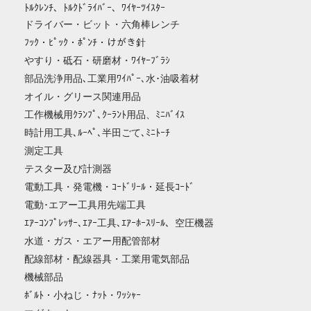
ﾄﾙｸﾚﾝﾁ、ﾄﾙｸﾄﾞﾗｲﾊﾞｰ、ﾜｲﾔｰﾂｲｽﾀｰ
ドライバー・ビット・六角棒レンチ
ﾌｯｸ・ﾋﾟｯｸ・ﾎﾟﾝﾁ・けがき針
やすり・砥石・研磨材・ﾜｲﾔｰﾌﾞﾗｼ
部品洗浄用品､工業用ﾜｲﾊﾟｰ､水･油吸着材
オイル・グリース関連用品
工作機械用ｸﾗﾝﾌﾟ､ｸｰﾗﾝﾄ用品、ﾐﾆﾊﾞｲｽ
時計用工具､ﾙｰﾍﾟ､半田ごて､ﾐﾆﾄｰﾁ
測定工具
テスター及び計測器
電動工具・発電機・ｺｰﾄﾞﾘｰﾙ・延長ｺｰﾄﾞ
電動･エアー工具用先端工具
ｴｱｰｺﾝﾌﾟﾚｯｻｰ､ｴｱｰ工具､ｴｱｰﾎｰｽﾘｰﾙ、空圧機器
水道・ガス・エアー用配管部材
配線部材・配線器具・工業用電気部品
機械部品
ﾎﾞﾙﾄ・小ねじ・ﾅｯﾄ・ﾜｯｼｬｰ