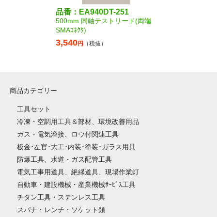
品番：EA940DT-251
500mm 同軸テストリード(両端
SMAｺﾈｸﾀ)
3,540
円
（税抜）
商品カテゴリー
工具セット
冷凍・空調用工具＆部材、環境改善用品
ガス・電気溶接、ロウ付関連工具
板金･左官･大工･内装･塗装･ガラス用具
防爆工具、水道・ガス配管工具
電気工事用道具、絶縁道具、現場作業灯
自動車・建設機械・産業機械ｻｰﾋﾞｽ工具
チタン工具・ステンレス工具
スパナ・レンチ・ソケット類