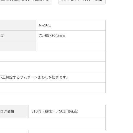
N-2071
ズ
71×65×30(t)mm
不正解錠するサムターンまわしを防ぎます。
ログ価格
510円（税抜）／
561円(税込)