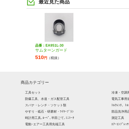
最近見た商品
品番：EA951L-30
サムターンガード
510
円
（税抜）
商品カテゴリー
工具セット
冷凍・空調
防爆工具、水道・ガス配管工具
電気工事用
スパナ・レンチ・ソケット類
ﾄﾙｸﾚﾝﾁ、ﾄﾙ
やすり・砥石・研磨材・ﾜｲﾔｰﾌﾞﾗｼ
部品洗浄用品
時計用工具､ﾙｰﾍﾟ､半田ごて､ﾐﾆﾄｰﾁ
測定工具
電動･エアー工具用先端工具
ｴｱｰｺﾝﾌﾟﾚ