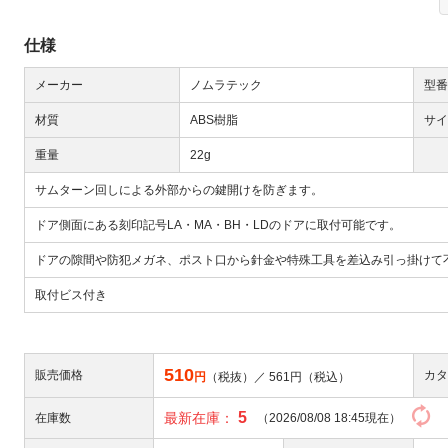
仕様
メーカー
ノムラテック
型番
材質
ABS樹脂
サイ
重量
22g
Next
サムターン回しによる外部からの鍵開けを防ぎます。
ドア側面にある刻印記号LA・MA・BH・LDのドアに取付可能です。
ドアの隙間や防犯メガネ、ポスト口から針金や特殊工具を差込み引っ掛けて
取付ビス付き
大
510
販売価格
カタ
円
（税抜）／
561
円（税込）
5
最新在庫：
在庫数
（2026/08/08 18:45現在）