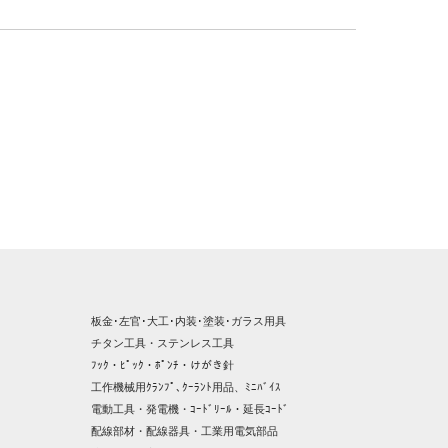
板金･左官･大工･内装･塗装･ガラス用具
チタン工具・ステンレス工具
ﾌｯｸ・ﾋﾟｯｸ・ﾎﾟﾝﾁ・けがき針
工作機械用ｸﾗﾝﾌﾟ､ｸｰﾗﾝﾄ用品、ﾐﾆﾊﾞｲｽ
電動工具・発電機・ｺｰﾄﾞﾘｰﾙ・延長ｺｰﾄﾞ
配線部材・配線器具・工業用電気部品