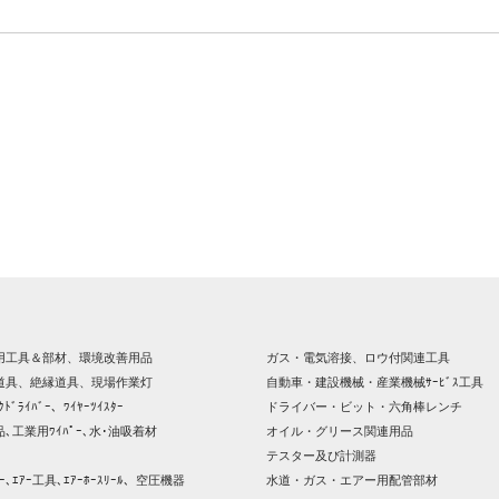
用工具＆部材、環境改善用品
ガス・電気溶接、ロウ付関連工具
道具、絶縁道具、現場作業灯
自動車・建設機械・産業機械ｻｰﾋﾞｽ工具
ｸﾄﾞﾗｲﾊﾞｰ、ﾜｲﾔｰﾂｲｽﾀｰ
ドライバー・ビット・六角棒レンチ
､工業用ﾜｲﾊﾟｰ､水･油吸着材
オイル・グリース関連用品
テスター及び計測器
ｯｻｰ､ｴｱｰ工具､ｴｱｰﾎｰｽﾘｰﾙ、空圧機器
水道・ガス・エアー用配管部材