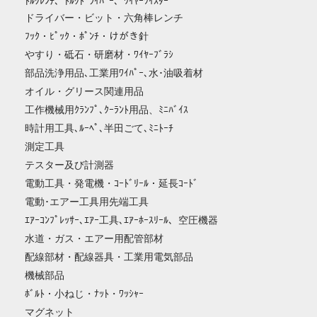
ﾄﾙｸﾚﾝﾁ、ﾄﾙｸﾄﾞﾗｲﾊﾞｰ、ﾜｲﾔｰﾂｲｽﾀｰ
ドライバー・ビット・六角棒レンチ
ﾌｯｸ・ﾋﾟｯｸ・ﾎﾟﾝﾁ・けがき針
やすり・砥石・研磨材・ﾜｲﾔｰﾌﾞﾗｼ
部品洗浄用品､工業用ﾜｲﾊﾟｰ､水･油吸着材
オイル・グリース関連用品
工作機械用ｸﾗﾝﾌﾟ､ｸｰﾗﾝﾄ用品、ﾐﾆﾊﾞｲｽ
時計用工具､ﾙｰﾍﾟ､半田ごて､ﾐﾆﾄｰﾁ
測定工具
テスター及び計測器
電動工具・発電機・ｺｰﾄﾞﾘｰﾙ・延長ｺｰﾄﾞ
電動･エアー工具用先端工具
ｴｱｰｺﾝﾌﾟﾚｯｻｰ､ｴｱｰ工具､ｴｱｰﾎｰｽﾘｰﾙ、空圧機器
水道・ガス・エアー用配管部材
配線部材・配線器具・工業用電気部品
機械部品
ﾎﾞﾙﾄ・小ねじ・ﾅｯﾄ・ﾜｯｼｬｰ
マグネット