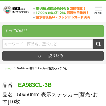
メ
ニ
MENU
ュ
ー
を
開
すべての商品
く
絞り込み
ホーム
50x50mm 表示ステッカー[蓄光･おす]10枚
EA983CL-3B
品番 :
品名 :
50x50mm 表示ステッカー[蓄光･お
す]10枚