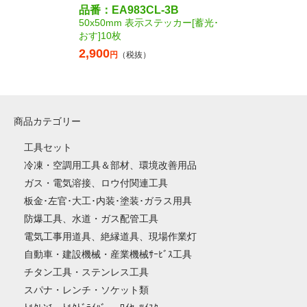
品番：EA983CL-3B
50x50mm 表示ステッカー[蓄光･
おす]10枚
2,900
円
（税抜）
商品カテゴリー
工具セット
冷凍・空調用工具＆部材、環境改善用品
ガス・電気溶接、ロウ付関連工具
板金･左官･大工･内装･塗装･ガラス用具
防爆工具、水道・ガス配管工具
電気工事用道具、絶縁道具、現場作業灯
自動車・建設機械・産業機械ｻｰﾋﾞｽ工具
チタン工具・ステンレス工具
スパナ・レンチ・ソケット類