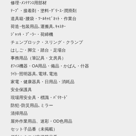
修理･ﾒﾝﾃﾅﾝｽ用部材
ﾃｰﾌﾟ・接着剤・塗料･ｸﾞﾘｰｽ･潤滑剤
道具箱･腰袋・ﾂｰﾙｷｬﾋﾞﾈｯﾄ・作業台
荷造･包装用品､運搬具､ｷｬｽﾀｰ
ｼﾞｬｯｷ・ﾌﾟｰﾗｰ・荷締機
チェンブロック・スリング・クランプ
はしご・脚立・踏台・足場台
事務用品（筆記具・文房具）
ｵﾌｨｽ機器・OA用品・備品・かばん・什器
ﾗｲﾄ･照明器具､電球､電池
家電・健康器具・日用品・消耗品
安全保護具
現場用安全具・標識・ﾊﾞﾘｹｰﾄﾞ
防犯･防災用品､ミラー
清掃用品
屋外作業用品、迷彩・OD色用品
セット子品番（未掲載）