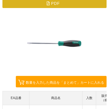
PDF
数量を入力した商品を「まとめて」カートに入れる
販売
EA品番
商品名
入数
（税