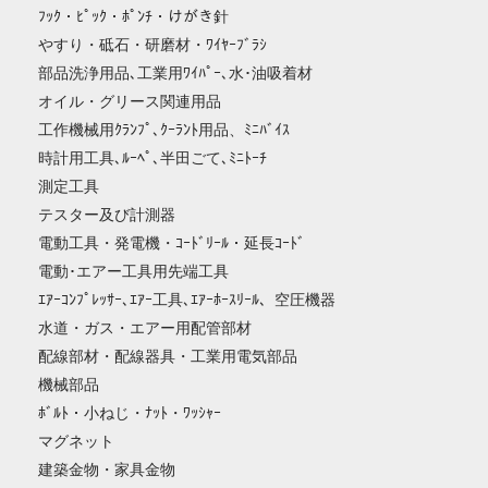
ﾌｯｸ・ﾋﾟｯｸ・ﾎﾟﾝﾁ・けがき針
やすり・砥石・研磨材・ﾜｲﾔｰﾌﾞﾗｼ
部品洗浄用品､工業用ﾜｲﾊﾟｰ､水･油吸着材
オイル・グリース関連用品
工作機械用ｸﾗﾝﾌﾟ､ｸｰﾗﾝﾄ用品、ﾐﾆﾊﾞｲｽ
時計用工具､ﾙｰﾍﾟ､半田ごて､ﾐﾆﾄｰﾁ
測定工具
テスター及び計測器
電動工具・発電機・ｺｰﾄﾞﾘｰﾙ・延長ｺｰﾄﾞ
電動･エアー工具用先端工具
ｴｱｰｺﾝﾌﾟﾚｯｻｰ､ｴｱｰ工具､ｴｱｰﾎｰｽﾘｰﾙ、空圧機器
水道・ガス・エアー用配管部材
配線部材・配線器具・工業用電気部品
機械部品
ﾎﾞﾙﾄ・小ねじ・ﾅｯﾄ・ﾜｯｼｬｰ
マグネット
建築金物・家具金物