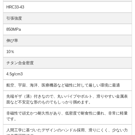
HRC33-43
引張強度
850MPa
伸び率
10％
チタン合金密度
4.5g/cm3
航空、宇宙、海洋、医療機器など磁性に対して厳しい環境に最適
先端ギザ（溝）付きなので、丸いパイプやボルト、滑りやすい金属表
面など不安定な形のものでもしっかり掴めます。
非磁性で頑丈かつ耐久性があり、低密度で耐食性に優れ、非常に軽量
です。
人間工学に基づいたデザインのハンドル採用、滑りにくく、少ない力