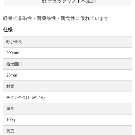
チェックリストへ追加
軽量で非磁性・耐薬品性・耐食性に優れています
仕様
呼び全長
200mm
最大開口
25mm
材質
チタン合金(Ti-6Al-4V)
重量
100g
硬度