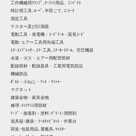
工作機械用ｸﾗﾝﾌﾟ､ｸｰﾗﾝﾄ用品、ﾐﾆﾊﾞｲｽ
時計用工具､ﾙｰﾍﾟ､半田ごて､ﾐﾆﾄｰﾁ
測定工具
テスター及び計測器
電動工具・発電機・ｺｰﾄﾞﾘｰﾙ・延長ｺｰﾄﾞ
電動･エアー工具用先端工具
ｴｱｰｺﾝﾌﾟﾚｯｻｰ､ｴｱｰ工具､ｴｱｰﾎｰｽﾘｰﾙ、空圧機器
水道・ガス・エアー用配管部材
配線部材・配線器具・工業用電気部品
機械部品
ﾎﾞﾙﾄ・小ねじ・ﾅｯﾄ・ﾜｯｼｬｰ
マグネット
建築金物・家具金物
修理･ﾒﾝﾃﾅﾝｽ用部材
ﾃｰﾌﾟ・接着剤・塗料･ｸﾞﾘｰｽ･潤滑剤
道具箱･腰袋・ﾂｰﾙｷｬﾋﾞﾈｯﾄ・作業台
荷造･包装用品､運搬具､ｷｬｽﾀｰ