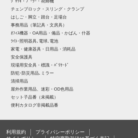
ｼﾞｬｯｷ・ﾌﾟｰﾗｰ・荷締機
チェンブロック・スリング・クランプ
はしご・脚立・踏台・足場台
事務用品（筆記具・文房具）
ｵﾌｨｽ機器・OA用品・備品・かばん・什器
ﾗｲﾄ･照明器具､電球､電池
家電・健康器具・日用品・消耗品
安全保護具
現場用安全具・標識・ﾊﾞﾘｹｰﾄﾞ
防犯･防災用品､ミラー
清掃用品
屋外作業用品、迷彩・OD色用品
セット子品番（未掲載）
便利カタログ非掲載品番
利用規約
プライバシーポリシー