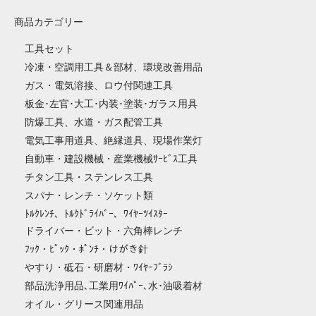
商品カテゴリー
工具セット
冷凍・空調用工具＆部材、環境改善用品
ガス・電気溶接、ロウ付関連工具
板金･左官･大工･内装･塗装･ガラス用具
防爆工具、水道・ガス配管工具
電気工事用道具、絶縁道具、現場作業灯
自動車・建設機械・産業機械ｻｰﾋﾞｽ工具
チタン工具・ステンレス工具
スパナ・レンチ・ソケット類
ﾄﾙｸﾚﾝﾁ、ﾄﾙｸﾄﾞﾗｲﾊﾞｰ、ﾜｲﾔｰﾂｲｽﾀｰ
ドライバー・ビット・六角棒レンチ
ﾌｯｸ・ﾋﾟｯｸ・ﾎﾟﾝﾁ・けがき針
やすり・砥石・研磨材・ﾜｲﾔｰﾌﾞﾗｼ
部品洗浄用品､工業用ﾜｲﾊﾟｰ､水･油吸着材
オイル・グリース関連用品