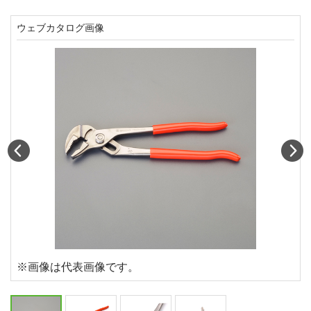
ウェブカタログ画像
Prev
N
※画像は代表画像です。