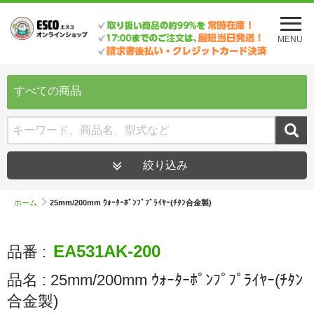
メ
ニ
MENU
ュ
ー
を
開
すべての商品
く
絞り込み
ホーム
25mm/200mm ｳｫｰﾀｰﾎﾟﾝﾌﾟﾌﾟﾗｲﾔｰ(ﾁﾀﾝ合金製)
EA531AK-200
品番 :
品名 :
25mm/200mm ｳｫｰﾀｰﾎﾟﾝﾌﾟﾌﾟﾗｲﾔｰ(ﾁﾀﾝ
合金製)