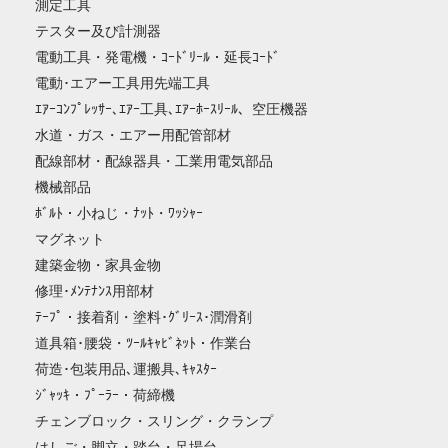
測定工具
テスター及び計測器
電動工具・発電機・ｺｰﾄﾞﾘｰﾙ・延長ｺｰﾄﾞ
電動･エアー工具用先端工具
ｴｱｰｺﾝﾌﾟﾚｯｻｰ､ｴｱｰ工具､ｴｱｰﾎｰｽﾘｰﾙ、空圧機器
水道・ガス・エアー用配管部材
配線部材・配線器具・工業用電気部品
機械部品
ﾎﾞﾙﾄ・小ねじ・ﾅｯﾄ・ﾜｯｼｬｰ
マグネット
建築金物・家具金物
修理･ﾒﾝﾃﾅﾝｽ用部材
ﾃｰﾌﾟ・接着剤・塗料･ｸﾞﾘｰｽ･潤滑剤
道具箱･腰袋・ﾂｰﾙｷｬﾋﾞﾈｯﾄ・作業台
荷造･包装用品､運搬具､ｷｬｽﾀｰ
ｼﾞｬｯｷ・ﾌﾟｰﾗｰ・荷締機
チェンブロック・スリング・クランプ
はしご・脚立・踏台・足場台