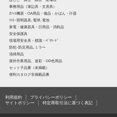
事務用品（筆記具・文房具）
ｵﾌｨｽ機器・OA用品・備品・かばん・什器
ﾗｲﾄ･照明器具､電球､電池
家電・健康器具・日用品・消耗品
安全保護具
現場用安全具・標識・ﾊﾞﾘｹｰﾄﾞ
防犯･防災用品､ミラー
清掃用品
屋外作業用品、迷彩・OD色用品
セット子品番（未掲載）
便利カタログ非掲載品番
利用規約
プライバシーポリシー
サイトポリシー
特定商取引法に基づく表記