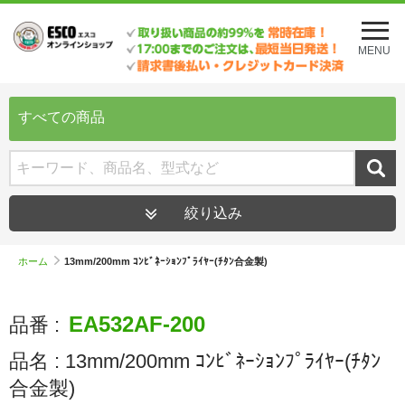
メ
ニ
MENU
ュ
ー
を
開
すべての商品
く
絞り込み
ホーム
13mm/200mm ｺﾝﾋﾞﾈｰｼｮﾝﾌﾟﾗｲﾔｰ(ﾁﾀﾝ合金製)
EA532AF-200
品番 :
品名 :
13mm/200mm ｺﾝﾋﾞﾈｰｼｮﾝﾌﾟﾗｲﾔｰ(ﾁﾀﾝ
合金製)