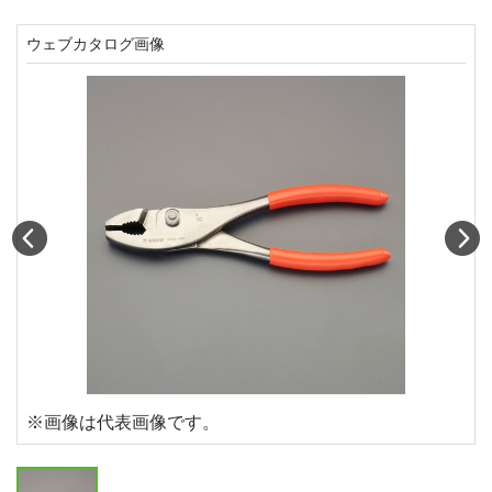
ウェブカタログ画像
Prev
N
※画像は代表画像です。