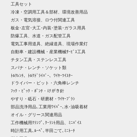
工具セット
冷凍・空調用工具＆部材、環境改善用品
ガス・電気溶接、ロウ付関連工具
板金･左官･大工･内装･塗装･ガラス用具
防爆工具、水道・ガス配管工具
電気工事用道具、絶縁道具、現場作業灯
自動車・建設機械・産業機械ｻｰﾋﾞｽ工具
チタン工具・ステンレス工具
スパナ・レンチ・ソケット類
ﾄﾙｸﾚﾝﾁ、ﾄﾙｸﾄﾞﾗｲﾊﾞｰ、ﾜｲﾔｰﾂｲｽﾀｰ
ドライバー・ビット・六角棒レンチ
ﾌｯｸ・ﾋﾟｯｸ・ﾎﾟﾝﾁ・けがき針
やすり・砥石・研磨材・ﾜｲﾔｰﾌﾞﾗｼ
部品洗浄用品､工業用ﾜｲﾊﾟｰ､水･油吸着材
オイル・グリース関連用品
工作機械用ｸﾗﾝﾌﾟ､ｸｰﾗﾝﾄ用品、ﾐﾆﾊﾞｲｽ
時計用工具､ﾙｰﾍﾟ､半田ごて､ﾐﾆﾄｰﾁ