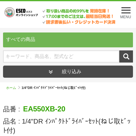
メ
ニ
MENU
ュ
ー
を
開
すべての商品
く
絞り込み
ホーム
1/4"DR ｲﾝﾊﾟｸﾄﾄﾞﾗｲﾊﾞｰｾｯﾄ(ねじ取ﾋﾞｯﾄ付)
EA550XB-20
品番 :
品名 :
1/4"DR ｲﾝﾊﾟｸﾄﾄﾞﾗｲﾊﾞｰｾｯﾄ(ねじ取ﾋﾞｯ
ﾄ付)