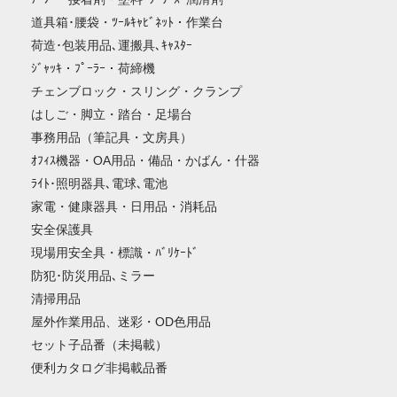
道具箱･腰袋・ﾂｰﾙｷｬﾋﾞﾈｯﾄ・作業台
荷造･包装用品､運搬具､ｷｬｽﾀｰ
ｼﾞｬｯｷ・ﾌﾟｰﾗｰ・荷締機
チェンブロック・スリング・クランプ
はしご・脚立・踏台・足場台
事務用品（筆記具・文房具）
ｵﾌｨｽ機器・OA用品・備品・かばん・什器
ﾗｲﾄ･照明器具､電球､電池
家電・健康器具・日用品・消耗品
安全保護具
現場用安全具・標識・ﾊﾞﾘｹｰﾄﾞ
防犯･防災用品､ミラー
清掃用品
屋外作業用品、迷彩・OD色用品
セット子品番（未掲載）
便利カタログ非掲載品番