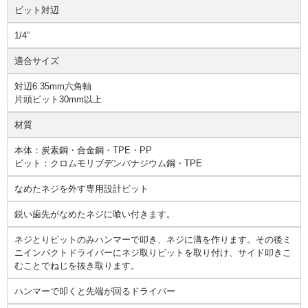
ビット対辺
1/4”
適合サイズ
対辺6.35mm六角軸
片頭ビット30mm以上
材質
本体：炭素鋼・合金鋼・TPE・PP
ビット：クロムモリブデンバナジウム鋼・TPE
なめたネジを外す専用設計ビット
鋭い歯先がなめたネジに喰い付きます。
ネジとりビットのみハンマーで叩き、ネジに溝を作ります。その後ミ
ニインパクトドライバーにネジ取りビットを取り付け、サイド叩きこ
むことでねじを抜き取ります。
ハンマーで叩くと先端が回るドライバー