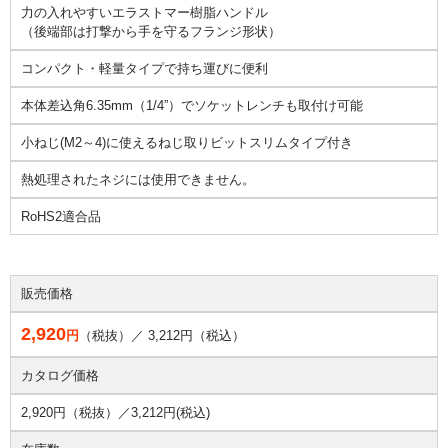
力の入れやすいエラストマー樹脂ハンドル
（後端部は打撃から手を守るフランジ形状）
コンパクト・軽量タイプで持ち運びに便利
本体差込角6.35mm（1/4”）でソケットレンチも取付け可能
小ねじ(M2～4)に使えるねじ取りビットスリムタイプ付き
熱処理されたネジには使用できません。
RoHS2適合品
販売価格
2,920
円
（税抜）／
3,212
円（税込）
カタログ価格
2,920円（税抜）／
3,212円(税込)