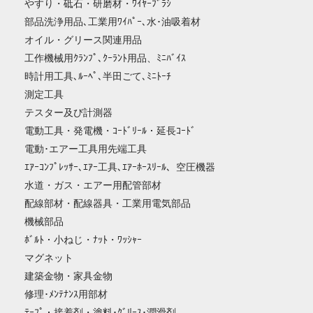
やすり・砥石・研磨材・ﾜｲﾔｰﾌﾞﾗｼ
部品洗浄用品､工業用ﾜｲﾊﾟｰ､水･油吸着材
オイル・グリース関連用品
工作機械用ｸﾗﾝﾌﾟ､ｸｰﾗﾝﾄ用品、ﾐﾆﾊﾞｲｽ
時計用工具､ﾙｰﾍﾟ､半田ごて､ﾐﾆﾄｰﾁ
測定工具
テスター及び計測器
電動工具・発電機・ｺｰﾄﾞﾘｰﾙ・延長ｺｰﾄﾞ
電動･エアー工具用先端工具
ｴｱｰｺﾝﾌﾟﾚｯｻｰ､ｴｱｰ工具､ｴｱｰﾎｰｽﾘｰﾙ、空圧機器
水道・ガス・エアー用配管部材
配線部材・配線器具・工業用電気部品
機械部品
ﾎﾞﾙﾄ・小ねじ・ﾅｯﾄ・ﾜｯｼｬｰ
マグネット
建築金物・家具金物
修理･ﾒﾝﾃﾅﾝｽ用部材
ﾃｰﾌﾟ・接着剤・塗料･ｸﾞﾘｰｽ･潤滑剤