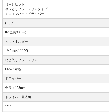
（＋）ビット
ネジとりビットスリムタイプ
ミニインパクトドライバー
(＋)ビット
#2(全長30mm)
ビットホルダー
1/4”hex×1/4”DR
ねじ取りビットスリム
M2～4対応
ドライバー
全長：123mm
ドライバー差込角
1/4”