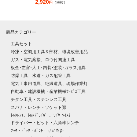
2,920
円
（税抜）
商品カテゴリー
工具セット
冷凍・空調用工具＆部材、環境改善用品
ガス・電気溶接、ロウ付関連工具
板金･左官･大工･内装･塗装･ガラス用具
防爆工具、水道・ガス配管工具
電気工事用道具、絶縁道具、現場作業灯
自動車・建設機械・産業機械ｻｰﾋﾞｽ工具
チタン工具・ステンレス工具
スパナ・レンチ・ソケット類
ﾄﾙｸﾚﾝﾁ、ﾄﾙｸﾄﾞﾗｲﾊﾞｰ、ﾜｲﾔｰﾂｲｽﾀｰ
ドライバー・ビット・六角棒レンチ
ﾌｯｸ・ﾋﾟｯｸ・ﾎﾟﾝﾁ・けがき針