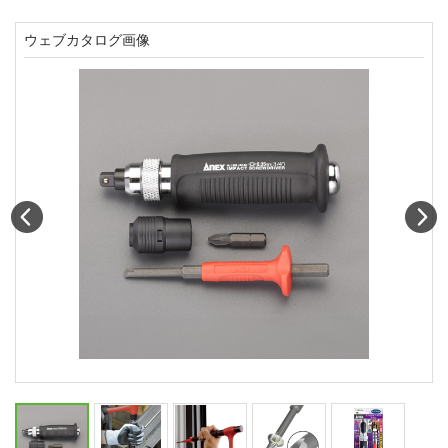
ウェブカタログ画像
Prev
N